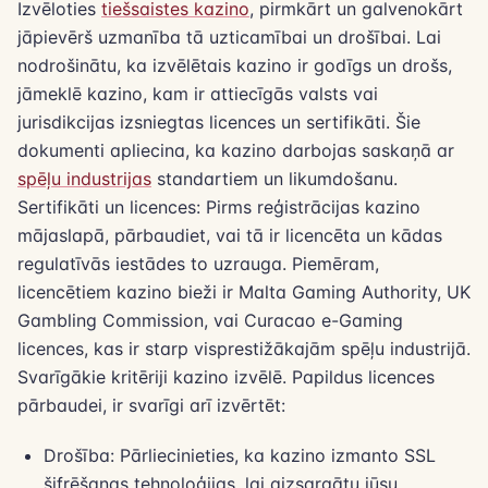
Izvēloties
tiešsaistes kazino
, pirmkārt un galvenokārt
jāpievērš uzmanība tā uzticamībai un drošībai. Lai
nodrošinātu, ka izvēlētais kazino ir godīgs un drošs,
jāmeklē kazino, kam ir attiecīgās valsts vai
jurisdikcijas izsniegtas licences un sertifikāti. Šie
dokumenti apliecina, ka kazino darbojas saskaņā ar
spēļu industrijas
standartiem un likumdošanu.
Sertifikāti un licences: Pirms reģistrācijas kazino
mājaslapā, pārbaudiet, vai tā ir licencēta un kādas
regulatīvās iestādes to uzrauga. Piemēram,
licencētiem kazino bieži ir Malta Gaming Authority, UK
Gambling Commission, vai Curacao e-Gaming
licences, kas ir starp visprestižākajām spēļu industrijā.
Svarīgākie kritēriji kazino izvēlē. Papildus licences
pārbaudei, ir svarīgi arī izvērtēt:
Drošība: Pārliecinieties, ka kazino izmanto SSL
šifrēšanas tehnoloģijas, lai aizsargātu jūsu