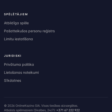
SPĒLĒTĀJIEM
Atbildīga spēle
Pašatteikušos personu reģistrs
Limitu iestatīšana
JURIDISKI
Privātuma politika
Lietošanas noteikumi
Sīkdatnes
©
2026
OnlineKazino SIA
. Visas tiesības aizsargātas.
Atbalsts spēlmaņiem (Skalbes, 24/7):
+371 67 222 922