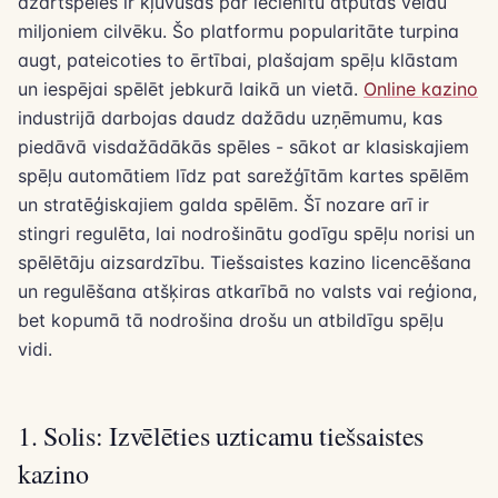
azartspēles ir kļuvušas par iecienītu atpūtas veidu
miljoniem cilvēku. Šo platformu popularitāte turpina
augt, pateicoties to ērtībai, plašajam spēļu klāstam
un iespējai spēlēt jebkurā laikā un vietā.
Online kazino
industrijā darbojas daudz dažādu uzņēmumu, kas
piedāvā visdažādākās spēles - sākot ar klasiskajiem
spēļu automātiem līdz pat sarežģītām kartes spēlēm
un stratēģiskajiem galda spēlēm. Šī nozare arī ir
stingri regulēta, lai nodrošinātu godīgu spēļu norisi un
spēlētāju aizsardzību. Tiešsaistes kazino licencēšana
un regulēšana atšķiras atkarībā no valsts vai reģiona,
bet kopumā tā nodrošina drošu un atbildīgu spēļu
vidi.
1. Solis: Izvēlēties uzticamu tiešsaistes
kazino