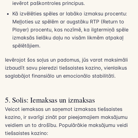
ievērot paškontroles principus.
Kā izvēlēties spēles ar labāko izmaksu procentu:
Meļļoties uz spēlēm ar augstāku RTP (Return to
Player) procentu, kas nozīmē, ka ilgtermiņā spēle
izmaksās lielāku daļu no visām likmēm atpakaļ
spēlētājiem.
Ievērojot šos soļus un padomus, jūs varat maksimāli
izbaudīt savu pieredzi tiešsaistes kazino, vienlaikus
saglabājot finansiālo un emocionālo stabilitāti.
5. Solis: Iemaksas un izmaksas
Veicot iemaksas un saņemot izmaksas tiešsaistes
kazino, ir svarīgi zināt par pieejamajiem maksājumu
veidiem un to drošību.
Populārākie maksājumu veidi
tiešsaistes kazino: