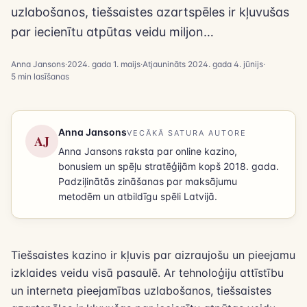
uzlabošanos, tiešsaistes azartspēles ir kļuvušas
par iecienītu atpūtas veidu miljon…
Anna Jansons
·
2024. gada 1. maijs
·
Atjaunināts
2024. gada 4. jūnijs
·
5
min lasīšanas
Anna Jansons
VECĀKĀ SATURA AUTORE
AJ
Anna Jansons raksta par online kazino,
bonusiem un spēļu stratēģijām kopš 2018. gada.
Padziļinātās zināšanas par maksājumu
metodēm un atbildīgu spēli Latvijā.
Tiešsaistes kazino ir kļuvis par aizraujošu un pieejamu
izklaides veidu visā pasaulē. Ar tehnoloģiju attīstību
un interneta pieejamības uzlabošanos, tiešsaistes