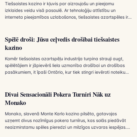
Tiešsaistes kazino ir kļuvis par aizraujošu un pieejamu
izklaides veidu visā pasaulē. Ar tehnoloģiju attīstību un
interneta pieejamības uzlabošanos, tiešsaistes azartspēles ir
kļuvušas par iecienītu atpūtas veidu miljon…
Spēlē droši: Jūsu ceļvedis drošībai tiešsaistes
kazino
Kamēr tiešsaistes azartspēļu industrija turpina strauji augt,
spēlētājiem ir jāpievērš liela uzmanība drošībai un drošības
pasākumiem, it īpaši Ontārio, kur tiek stingri ievēroti noteikumi
un standarti. Mēs esam sagatav…
Divai Sensacionāli Pokera Turnīri Nāk uz
Monako
Monako, slavenā Monte Karlo kazino pilsēta, gatavojas
uzņemt divus nozīmīgus pokera turnīrus, kas solās piedāvāt
neaizmirstamu spēles pieredzi un milzīgas uzvaras iespējas.
Šie turnīri ir kļuvuši par gaidītākajiem notik…