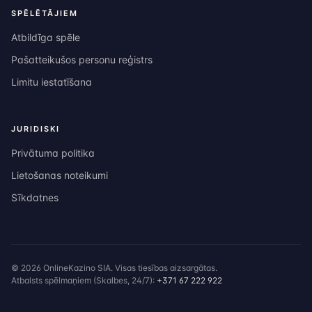
SPĒLĒTĀJIEM
Atbildīga spēle
Pašatteikušos personu reģistrs
Limitu iestatīšana
JURIDISKI
Privātuma politika
Lietošanas noteikumi
Sīkdatnes
©
2026
OnlineKazino SIA
. Visas tiesības aizsargātas.
Atbalsts spēlmaņiem (Skalbes, 24/7):
+371 67 222 922