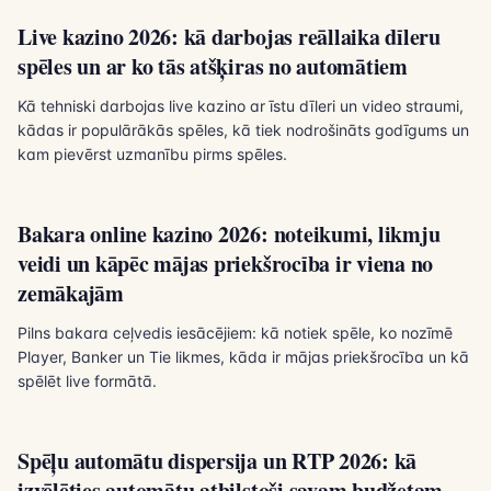
Live kazino 2026: kā darbojas reāllaika dīleru
spēles un ar ko tās atšķiras no automātiem
Kā tehniski darbojas live kazino ar īstu dīleri un video straumi,
kādas ir populārākās spēles, kā tiek nodrošināts godīgums un
kam pievērst uzmanību pirms spēles.
Bakara online kazino 2026: noteikumi, likmju
veidi un kāpēc mājas priekšrocība ir viena no
zemākajām
Pilns bakara ceļvedis iesācējiem: kā notiek spēle, ko nozīmē
Player, Banker un Tie likmes, kāda ir mājas priekšrocība un kā
spēlēt live formātā.
Spēļu automātu dispersija un RTP 2026: kā
izvēlēties automātu atbilstoši savam budžetam