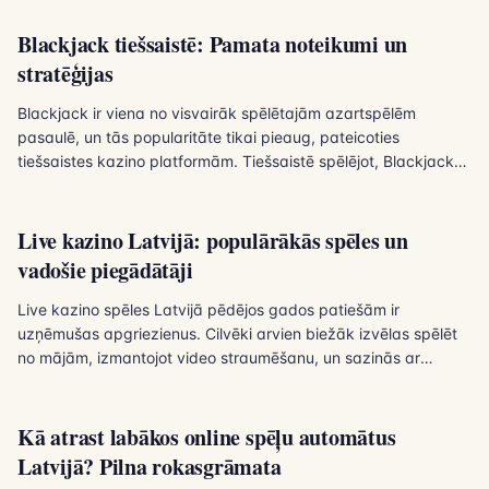
Blackjack tiešsaistē: Pamata noteikumi un
stratēģijas
Blackjack ir viena no visvairāk spēlētajām azartspēlēm
pasaulē, un tās popularitāte tikai pieaug, pateicoties
tiešsaistes kazino platformām. Tiešsaistē spēlējot, Blackjack
piedāvā gan aizraujošu izklaides formu, gan ies…
Live kazino Latvijā: populārākās spēles un
vadošie piegādātāji
Live kazino spēles Latvijā pēdējos gados patiešām ir
uzņēmušas apgriezienus. Cilvēki arvien biežāk izvēlas spēlēt
no mājām, izmantojot video straumēšanu, un sazinās ar
dzīvajiem dīleriem reāllaikā. Latvijā vispopulārākā…
Kā atrast labākos online spēļu automātus
Latvijā? Pilna rokasgrāmata