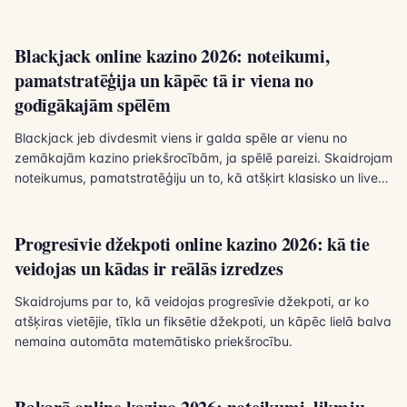
Blackjack online kazino 2026: noteikumi,
pamatstratēģija un kāpēc tā ir viena no
godīgākajām spēlēm
Blackjack jeb divdesmit viens ir galda spēle ar vienu no
zemākajām kazino priekšrocībām, ja spēlē pareizi. Skaidrojam
noteikumus, pamatstratēģiju un to, kā atšķirt klasisko un live-
versiju.
Progresīvie džekpoti online kazino 2026: kā tie
veidojas un kādas ir reālās izredzes
Skaidrojums par to, kā veidojas progresīvie džekpoti, ar ko
atšķiras vietējie, tīkla un fiksētie džekpoti, un kāpēc lielā balva
nemaina automāta matemātisko priekšrocību.