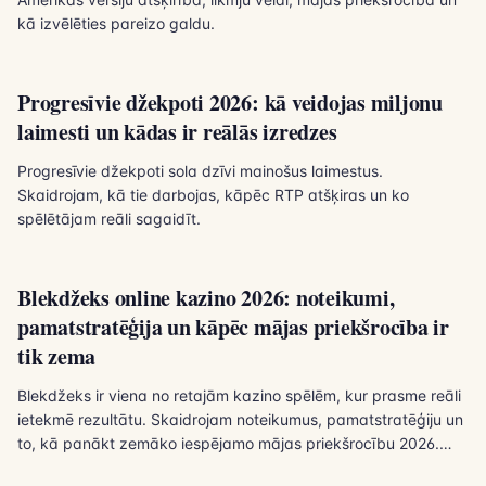
kā izvēlēties pareizo galdu.
Progresīvie džekpoti 2026: kā veidojas miljonu
laimesti un kādas ir reālās izredzes
Progresīvie džekpoti sola dzīvi mainošus laimestus.
Skaidrojam, kā tie darbojas, kāpēc RTP atšķiras un ko
spēlētājam reāli sagaidīt.
Blekdžeks online kazino 2026: noteikumi,
pamatstratēģija un kāpēc mājas priekšrocība ir
tik zema
Blekdžeks ir viena no retajām kazino spēlēm, kur prasme reāli
ietekmē rezultātu. Skaidrojam noteikumus, pamatstratēģiju un
to, kā panākt zemāko iespējamo mājas priekšrocību 2026.
gadā.