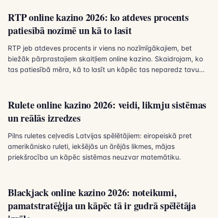
RTP online kazino 2026: ko atdeves procents
patiesībā nozīmē un kā to lasīt
RTP jeb atdeves procents ir viens no nozīmīgākajiem, bet
biežāk pārprastajiem skaitļiem online kazino. Skaidrojam, ko
tas patiesībā mēra, kā to lasīt un kāpēc tas neparedz tavu
nākamo sesiju.
Rulete online kazino 2026: veidi, likmju sistēmas
un reālās izredzes
Pilns ruletes ceļvedis Latvijas spēlētājiem: eiropeiskā pret
amerikānisko ruleti, iekšējās un ārējās likmes, mājas
priekšrocība un kāpēc sistēmas neuzvar matemātiku.
Blackjack online kazino 2026: noteikumi,
pamatstratēģija un kāpēc tā ir gudrā spēlētāja