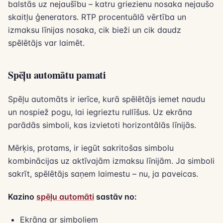
balstās uz nejaušību – katru griezienu nosaka nejaušo
skaitļu ģenerators. RTP procentuālā vērtība un
izmaksu līnijas nosaka, cik bieži un cik daudz
spēlētājs var laimēt.
Spēļu automātu pamati
Spēļu automāts ir ierīce, kurā spēlētājs iemet naudu
un nospiež pogu, lai iegrieztu rullīšus. Uz ekrāna
parādās simboli, kas izvietoti horizontālās līnijās.
Mērķis, protams, ir iegūt sakritošas simbolu
kombinācijas uz aktīvajām izmaksu līnijām. Ja simboli
sakrīt, spēlētājs saņem laimestu – nu, ja paveicas.
Kazino
spēļu automāti
sastāv no:
Ekrāna ar simboliem