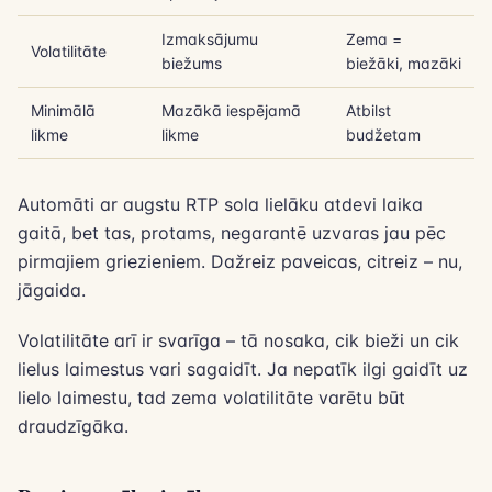
Izmaksājumu
Zema =
Volatilitāte
biežums
biežāki, mazāki
Minimālā
Mazākā iespējamā
Atbilst
likme
likme
budžetam
Automāti ar augstu RTP sola lielāku atdevi laika
gaitā, bet tas, protams, negarantē uzvaras jau pēc
pirmajiem griezieniem. Dažreiz paveicas, citreiz – nu,
jāgaida.
Volatilitāte arī ir svarīga – tā nosaka, cik bieži un cik
lielus laimestus vari sagaidīt. Ja nepatīk ilgi gaidīt uz
lielo laimestu, tad zema volatilitāte varētu būt
draudzīgāka.