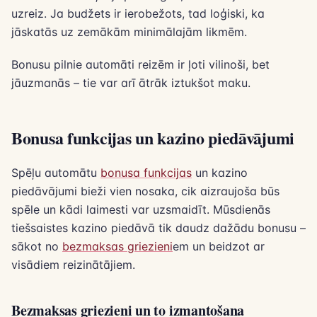
uzreiz. Ja budžets ir ierobežots, tad loģiski, ka
jāskatās uz zemākām minimālajām likmēm.
Bonusu pilnie automāti reizēm ir ļoti vilinoši, bet
jāuzmanās – tie var arī ātrāk iztukšot maku.
Bonusa funkcijas un kazino piedāvājumi
Spēļu automātu
bonusa funkcijas
un kazino
piedāvājumi bieži vien nosaka, cik aizraujoša būs
spēle un kādi laimesti var uzsmaidīt. Mūsdienās
tiešsaistes kazino piedāvā tik daudz dažādu bonusu –
sākot no
bezmaksas griezieni
em un beidzot ar
visādiem reizinātājiem.
Bezmaksas griezieni un to izmantošana