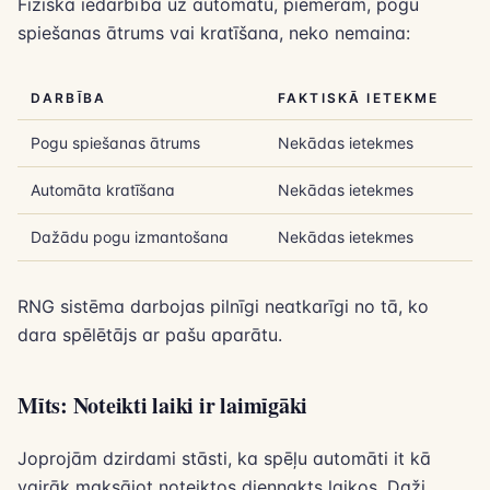
Fiziska iedarbība uz automātu, piemēram, pogu
spiešanas ātrums vai kratīšana, neko nemaina:
DARBĪBA
FAKTISKĀ IETEKME
Pogu spiešanas ātrums
Nekādas ietekmes
Automāta kratīšana
Nekādas ietekmes
Dažādu pogu izmantošana
Nekādas ietekmes
RNG sistēma darbojas pilnīgi neatkarīgi no tā, ko
dara spēlētājs ar pašu aparātu.
Mīts: Noteikti laiki ir laimīgāki
Joprojām dzirdami stāsti, ka spēļu automāti it kā
vairāk maksājot noteiktos diennakts laikos. Daži