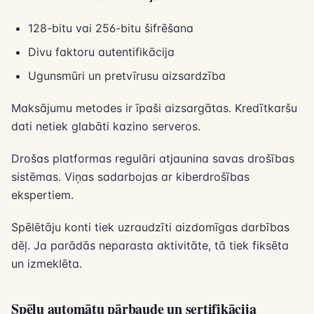
128-bitu vai 256-bitu šifrēšana
Divu faktoru autentifikācija
Ugunsmūri un pretvīrusu aizsardzība
Maksājumu metodes ir īpaši aizsargātas. Kredītkaršu
dati netiek glabāti kazino serveros.
Drošas platformas regulāri atjaunina savas drošības
sistēmas. Viņas sadarbojas ar kiberdrošības
ekspertiem.
Spēlētāju konti tiek uzraudzīti aizdomīgas darbības
dēļ. Ja parādās neparasta aktivitāte, tā tiek fiksēta
un izmeklēta.
Spēļu automātu pārbaude un sertifikācija