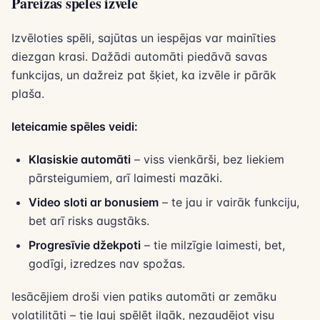
Pareizas spēles izvēle
Izvēloties spēli, sajūtas un iespējas var mainīties
diezgan krasi. Dažādi automāti piedāvā savas
funkcijas, un dažreiz pat šķiet, ka izvēle ir pārāk
plaša.
Ieteicamie spēles veidi:
Klasiskie automāti
– viss vienkārši, bez liekiem
pārsteigumiem, arī laimesti mazāki.
Video sloti ar bonusiem
– te jau ir vairāk funkciju,
bet arī risks augstāks.
Progresīvie džekpoti
– tie milzīgie laimesti, bet,
godīgi, izredzes nav spožas.
Iesācējiem droši vien patiks automāti ar zemāku
volatilitāti – tie ļauj spēlēt ilgāk, nezaudējot visu