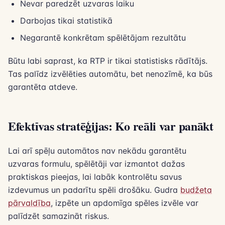
Nevar paredzēt uzvaras laiku
Darbojas tikai statistikā
Negarantē konkrētam spēlētājam rezultātu
Būtu labi saprast, ka RTP ir tikai statistisks rādītājs.
Tas palīdz izvēlēties automātu, bet nenozīmē, ka būs
garantēta atdeve.
Efektīvas stratēģijas: Ko reāli var panākt
Lai arī spēļu automātos nav nekādu garantētu
uzvaras formulu, spēlētāji var izmantot dažas
praktiskas pieejas, lai labāk kontrolētu savus
izdevumus un padarītu spēli drošāku. Gudra
budžeta
pārvaldība
, izpēte un apdomīga spēles izvēle var
palīdzēt samazināt riskus.