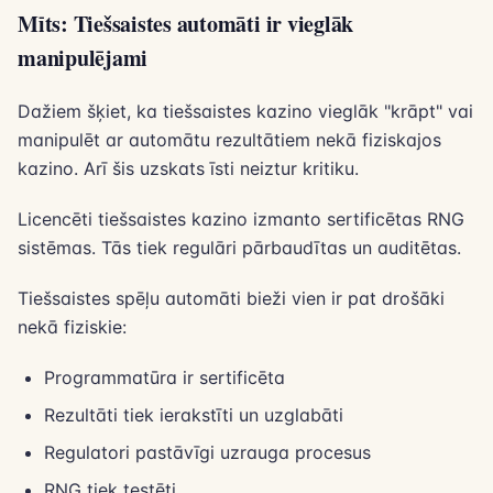
Mīts: Tiešsaistes automāti ir vieglāk
manipulējami
Dažiem šķiet, ka tiešsaistes kazino vieglāk "krāpt" vai
manipulēt ar automātu rezultātiem nekā fiziskajos
kazino. Arī šis uzskats īsti neiztur kritiku.
Licencēti tiešsaistes kazino izmanto sertificētas RNG
sistēmas. Tās tiek regulāri pārbaudītas un auditētas.
Tiešsaistes spēļu automāti bieži vien ir pat drošāki
nekā fiziskie:
Programmatūra ir sertificēta
Rezultāti tiek ierakstīti un uzglabāti
Regulatori pastāvīgi uzrauga procesus
RNG tiek testēti