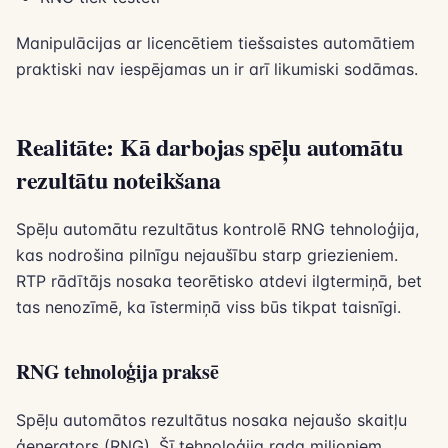
Manipulācijas ar licencētiem tiešsaistes automātiem
praktiski nav iespējamas un ir arī likumiski sodāmas.
Realitāte: Kā darbojas spēļu automātu
rezultātu noteikšana
Spēļu automātu rezultātus kontrolē RNG tehnoloģija,
kas nodrošina pilnīgu nejaušību starp griezieniem.
RTP rādītājs nosaka teorētisko atdevi ilgtermiņā, bet
tas nenozīmē, ka īstermiņā viss būs tikpat taisnīgi.
RNG tehnoloģija praksē
Spēļu automātos rezultātus nosaka nejaušo skaitļu
ģenerators (RNG). Šī tehnoloģija rada miljoniem