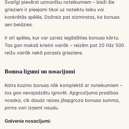
Svarīgi pievērst uzmanību noteikumiem – bieži šie
griezieni ir pieejami tikai uz noteiktu laiku vai
konkrētās spēlēs. Dažreiz pat aizmirstas, ka bonuss
sen beidzies.
Ir arī spēles, kur var uzreiz iegādāties bonusa kārtu.
Tas gan maksā krietni vairāk – reizēm pat 20 līdz 500
reižu vairāk nekā parasts grieziens.
Bonusa līgumi un nosacījumi
Katrs kazino bonuss nāk komplektā ar noteikumiem –
tos gan nevajadzētu ignorēt. Apgrozījuma prasības
nosaka, cik daudz reizes jāapgroza bonusa summa,
pirms vari izņemt naudu.
Galvenie nosacījumi: