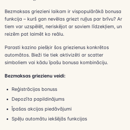
Bezmaksas griezieni laikam ir vispopulārākā bonusa
funkcija – kurš gan nevēlas griezt ruļļus par brīvu? Ar
tiem var uzspēlēt, neriskējot ar saviem līdzekļiem, un
reizēm pat laimēt ko reālu.
Parasti kazino piešķir šos griezienus konkrētos
automātos. Bieži tie tiek aktivizēti ar scatter
simboliem vai kādu īpašu bonusa kombināciju.
Bezmaksas griezienu veidi:
Reģistrācijas bonuss
Depozīta papildinājums
Īpašas akcijas piedāvājumi
Spēļu automātu iekšējās funkcijas