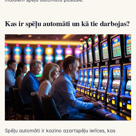
Kas ir spēļu automāti un kā tie darbojas?
Spēļu automāti ir kazino azartspēļu ierīces, kas