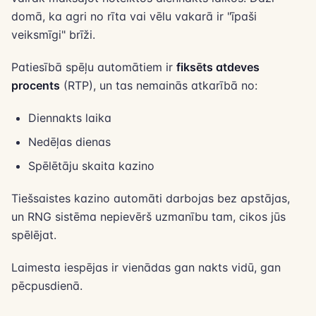
domā, ka agri no rīta vai vēlu vakarā ir "īpaši
veiksmīgi" brīži.
Patiesībā spēļu automātiem ir
fiksēts atdeves
procents
(RTP), un tas nemainās atkarībā no:
Diennakts laika
Nedēļas dienas
Spēlētāju skaita kazino
Tiešsaistes kazino automāti darbojas bez apstājas,
un RNG sistēma nepievērš uzmanību tam, cikos jūs
spēlējat.
Laimesta iespējas ir vienādas gan nakts vidū, gan
pēcpusdienā.