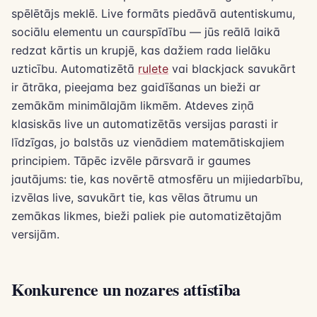
spēlētājs meklē. Live formāts piedāvā autentiskumu,
sociālu elementu un caurspīdību — jūs reālā laikā
redzat kārtis un krupjē, kas dažiem rada lielāku
uzticību. Automatizētā
rulete
vai blackjack savukārt
ir ātrāka, pieejama bez gaidīšanas un bieži ar
zemākām minimālajām likmēm. Atdeves ziņā
klasiskās live un automatizētās versijas parasti ir
līdzīgas, jo balstās uz vienādiem matemātiskajiem
principiem. Tāpēc izvēle pārsvarā ir gaumes
jautājums: tie, kas novērtē atmosfēru un mijiedarbību,
izvēlas live, savukārt tie, kas vēlas ātrumu un
zemākas likmes, bieži paliek pie automatizētajām
versijām.
Konkurence un nozares attīstība