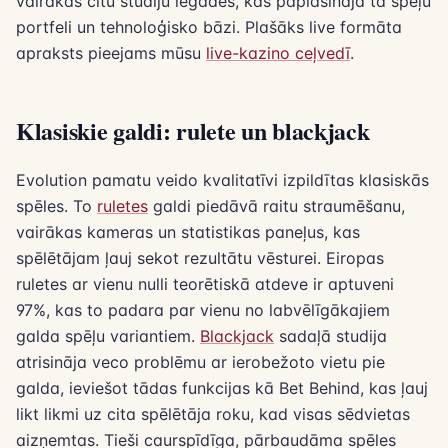
vairākas citu studiju iegādes, kas paplašināja tā spēļu
portfeli un tehnoloģisko bāzi. Plašāks live formāta
apraksts pieejams mūsu
live-kazino ceļvedī
.
Klasiskie galdi: rulete un blackjack
Evolution pamatu veido kvalitatīvi izpildītas klasiskās
spēles. To
ruletes
galdi piedāvā raitu straumēšanu,
vairākas kameras un statistikas paneļus, kas
spēlētājam ļauj sekot rezultātu vēsturei. Eiropas
ruletes ar vienu nulli teorētiskā atdeve ir aptuveni
97%, kas to padara par vienu no labvēlīgākajiem
galda spēļu variantiem.
Blackjack
sadaļā studija
atrisināja veco problēmu ar ierobežoto vietu pie
galda, ieviešot tādas funkcijas kā Bet Behind, kas ļauj
likt likmi uz cita spēlētāja roku, kad visas sēdvietas
aizņemtas. Tieši caurspīdīga, pārbaudāma spēles