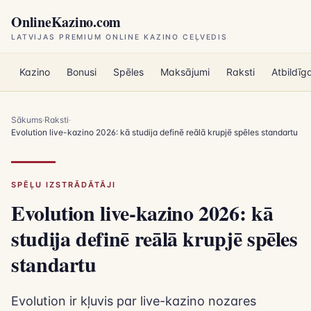
Pāriet uz galveno saturu
OnlineKazino.com
LATVIJAS PREMIUM ONLINE KAZINO CEĻVEDIS
Kazino
Bonusi
Spēles
Maksājumi
Raksti
Atbildīg
Sākums
·
Raksti
·
Evolution live-kazino 2026: kā studija definē reālā krupjē spēles standartu
SPĒĻU IZSTRĀDĀTĀJI
Evolution live-kazino 2026: kā
studija definē reālā krupjē spēles
standartu
Evolution ir kļuvis par live-kazino nozares