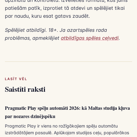
apzināta un kontrolēta. Izvēlieties formātu, kas jums
patiešām patīk, izprotiet tā atdevi un spēlējiet tikai
par naudu, kuru esat gatavs zaudēt.
Spēlējiet atbildīgi. 18+. Ja azartspēles rada
problēmas, apmeklējiet
atbildīgas spēles ceļvedi
.
LASĪT VĒL
Saistīti raksti
Pragmatic Play spēļu automāti 2026: kā Maltas studija kļuva
par nozares dzinējspēku
Pragmatic Play ir viens no ražīgākajiem spēļu automātu
izstrādātājiem pasaulē. Aplūkojam studijas ceļu, populārākos