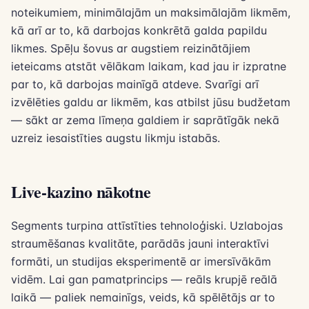
noteikumiem, minimālajām un maksimālajām likmēm,
kā arī ar to, kā darbojas konkrētā galda papildu
likmes. Spēļu šovus ar augstiem reizinātājiem
ieteicams atstāt vēlākam laikam, kad jau ir izpratne
par to, kā darbojas mainīgā atdeve. Svarīgi arī
izvēlēties galdu ar likmēm, kas atbilst jūsu budžetam
— sākt ar zema līmeņa galdiem ir saprātīgāk nekā
uzreiz iesaistīties augstu likmju istabās.
Live-kazino nākotne
Segments turpina attīstīties tehnoloģiski. Uzlabojas
straumēšanas kvalitāte, parādās jauni interaktīvi
formāti, un studijas eksperimentē ar imersīvākām
vidēm. Lai gan pamatprincips — reāls krupjē reālā
laikā — paliek nemainīgs, veids, kā spēlētājs ar to