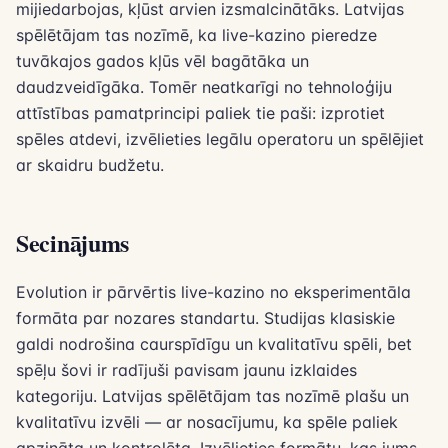
mijiedarbojas, kļūst arvien izsmalcinātāks. Latvijas
spēlētājam tas nozīmē, ka live-kazino pieredze
tuvākajos gados kļūs vēl bagātāka un
daudzveidīgāka. Tomēr neatkarīgi no tehnoloģiju
attīstības pamatprincipi paliek tie paši: izprotiet
spēles atdevi, izvēlieties legālu operatoru un spēlējiet
ar skaidru budžetu.
Secinājums
Evolution ir pārvērtis live-kazino no eksperimentāla
formāta par nozares standartu. Studijas klasiskie
galdi nodrošina caurspīdīgu un kvalitatīvu spēli, bet
spēļu šovi ir radījuši pavisam jaunu izklaides
kategoriju. Latvijas spēlētājam tas nozīmē plašu un
kvalitatīvu izvēli — ar nosacījumu, ka spēle paliek