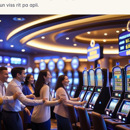
 viss rit pa apli.