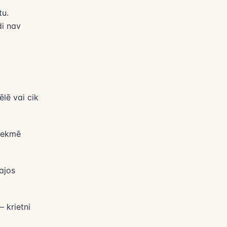
tu.
di nav
lē vai cik
etekmē
ajos
 krietni