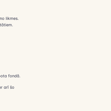
no likmes.
tātiem.
pota fondā.
r arī šo