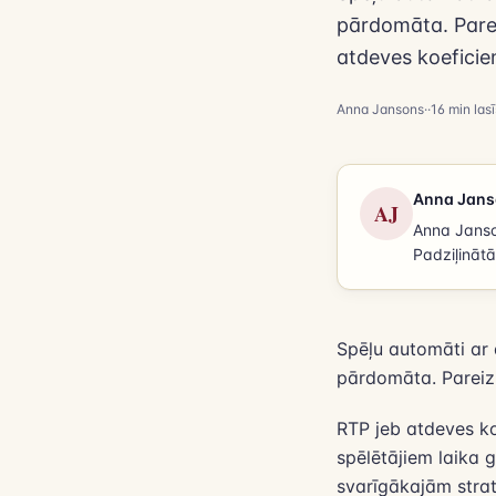
pārdomāta. Pareiz
atdeves koeficie
Anna Jansons
·
·
16
min las
Anna Jans
AJ
Anna Janso
Padziļināt
Spēļu automāti ar 
pārdomāta. Pareiz
RTP jeb atdeves ko
spēlētājiem laika 
svarīgākajām strat