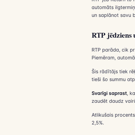
automāts ilgtermiņ
un saplānot savu 
RTP jēdziens 
RTP parāda, cik pr
Piemēram, automāt
Šis rādītājs tiek r
tieši šo summu atp
Svarīgi saprast
, k
zaudēt daudz vairā
Atlikušais procent
2,5%.