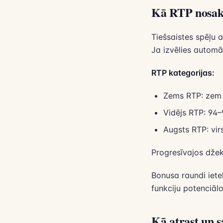
Kā RTP nosaka
Tiešsaistes spēļu 
Ja izvēlies automāt
RTP kategorijas:
Zems RTP: zem
Vidējs RTP: 94
Augsts RTP: vir
Progresīvajos dže
Bonusa raundi iet
funkciju potenciālo
Kā atrast un 