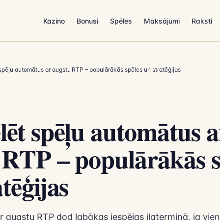
Kazino
Bonusi
Spēles
Maksājumi
Raksti
spēļu automātus ar augstu RTP – populārākās spēles un stratēģijas
lēt spēļu automātus a
 RTP – populārākās s
tēģijas
 augstu RTP dod labākas iespējas ilgtermiņā, ja vien 