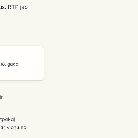
us. RTP jeb
018. gada.
ir
atpakaļ
par vienu no