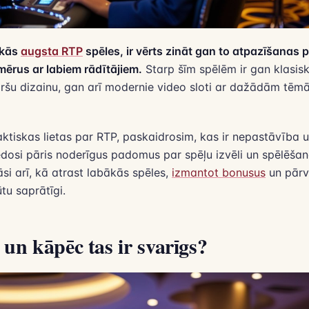
ākās
augsta RTP
spēles, ir vērts zināt gan to atpazīšanas p
ērus ar labiem rādītājiem.
Starp šīm spēlēm ir gan klasisk
ršu dizainu, gan arī modernie video sloti ar dažādām tēm
aktiskas lietas par RTP, paskaidrosim, kas ir nepastāvība 
iedosi pāris noderīgus padomus par spēļu izvēli un spēlēša
si arī, kā atrast labākās spēles,
izmantot bonusus
un pārv
ūtu saprātīgi.
un kāpēc tas ir svarīgs?