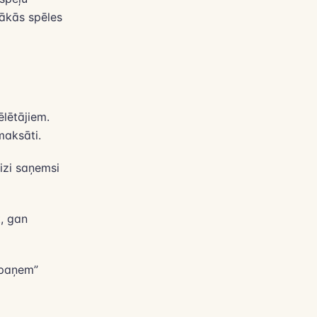
gākās spēles
lētājiem.
maksāti.
eizi saņemsi
t, gan
“paņem”