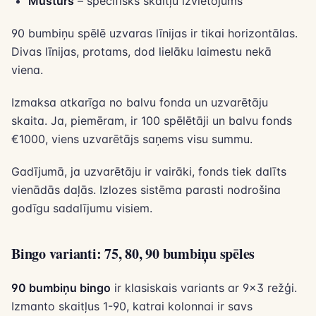
Musturs
– specifisks skaitļu izvietojums
90 bumbiņu spēlē uzvaras līnijas ir tikai horizontālas.
Divas līnijas, protams, dod lielāku laimestu nekā
viena.
Izmaksa atkarīga no balvu fonda un uzvarētāju
skaita. Ja, piemēram, ir 100 spēlētāji un balvu fonds
€1000, viens uzvarētājs saņems visu summu.
Gadījumā, ja uzvarētāju ir vairāki, fonds tiek dalīts
vienādās daļās. Izlozes sistēma parasti nodrošina
godīgu sadalījumu visiem.
Bingo varianti: 75, 80, 90 bumbiņu spēles
90 bumbiņu bingo
ir klasiskais variants ar 9x3 režģi.
Izmanto skaitļus 1-90, katrai kolonnai ir savs