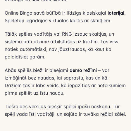
Online Bingo savā būtībā ir līdzīgs klasiskajai
loterijai
.
Spēlētāji iegādājas virtuālas kārtis ar skaitļiem.
Tālāk spēles vadītājs vai RNG izsauc skaitļus, un
sistēma pati atzīmē atbilstošos uz kārtīm. Tas viss
notiek automātiski, nav jāuztraucas, ka kaut ko
palaidīsiet garām.
Abās spēlēs bieži ir pieejami
demo režīmi
– var
izmēģināt bez naudas, lai saprastu, kas un kā.
Dažiem tas ir labs veids, kā iepazīties ar noteikumiem
pirms spēlēt uz īstu naudu.
Tiešraides versijas piešķir spēlei īpašu noskaņu. Tur
spēli vada īsti vadītāji, un sajūta ir tuvāka reālai zālei.