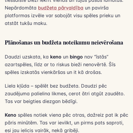
tiešsaistē bieži iekrīt vienās un tajās pašās lamatās.
Nepārdomāta
budžeta pārvaldība
un pavirša
platformas izvēle var sabojāt visu spēles prieku un
atstāt tukšu maku.
Plānošanas un budžeta noteikumu neievērošana
Daudzi uzskata, ka
keno
un
bingo
nav “īstās”
azartspēles, līdz ar to riskus bieži nenovērtē. Šīs
spēles izskatās vienkāršas un it kā drošas.
Liela kļūda – spēlēt bez budžeta. Daudzi pēc
zaudējuma palielina likmes, cerot ātri atgūt zaudēto.
Tas var beigties diezgan bēdīgi.
Keno
spēles notiek viena pēc otras, dažreiz pat ik pēc
pāris minūtēm. Tas var ievilkt, un pirms pats saproti,
esi jau ielicis vairāk, nekā gribēji.