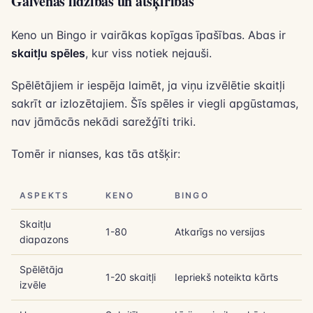
Galvenās līdzības un atšķirības
Keno un Bingo ir vairākas kopīgas īpašības. Abas ir
skaitļu spēles
, kur viss notiek nejauši.
Spēlētājiem ir iespēja laimēt, ja viņu izvēlētie skaitļi
sakrīt ar izlozētajiem. Šīs spēles ir viegli apgūstamas,
nav jāmācās nekādi sarežģīti triki.
Tomēr ir nianses, kas tās atšķir:
ASPEKTS
KENO
BINGO
Skaitļu
1-80
Atkarīgs no versijas
diapazons
Spēlētāja
1-20 skaitļi
Iepriekš noteikta kārts
izvēle