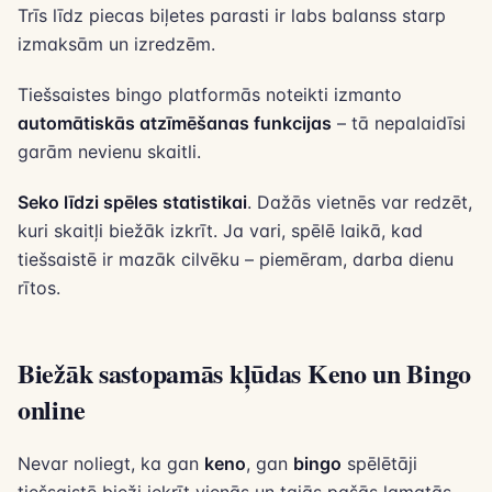
Trīs līdz piecas biļetes parasti ir labs balanss starp
izmaksām un izredzēm.
Tiešsaistes bingo platformās noteikti izmanto
automātiskās atzīmēšanas funkcijas
– tā nepalaidīsi
garām nevienu skaitli.
Seko līdzi spēles statistikai
. Dažās vietnēs var redzēt,
kuri skaitļi biežāk izkrīt. Ja vari, spēlē laikā, kad
tiešsaistē ir mazāk cilvēku – piemēram, darba dienu
rītos.
Biežāk sastopamās kļūdas Keno un Bingo
online
Nevar noliegt, ka gan
keno
, gan
bingo
spēlētāji