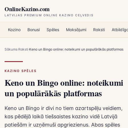
Pāriet uz galveno saturu
OnlineKazino.com
LATVIJAS PREMIUM ONLINE KAZINO CEĻVEDIS
Kazino
Bonusi
Spēles
Maksājumi
Raksti
Atbildīg
Sākums
·
Raksti
·
Keno un Bingo online: noteikumi un populārākās platformas
KAZINO SPĒLES
Keno un Bingo online: noteikumi
un populārākās platformas
Keno un Bingo ir divi no tiem azartspēļu veidiem,
kas pēdējā laikā tiešsaistes kazino vidē Latvijā
patiešām ir uzņēmuši apgriezienus. Abas spēles