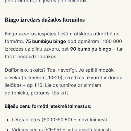
pāris viltības, lai justos pārliecinātāk.
Bingo izredzes dažādos formātos
Bingo uzvaras iespējas tiešām atšķiras atkarībā no
formāta.
75 bumbiņu bingo
dod apmēram 1:100 000
izredzes uz pilnu uzvaru, bet
90 bumbiņu bingo
– tur
tās ir nedaudz labākas.
Dalībnieku skaits? Tas ir svarīgi. Ja spēlē mazāk
cilvēku (piemēram, 10-20), izredzes uzvarēt ir daudz
lielākas – ap 1:15. Lielos turnīros ar simtiem
dalībnieku, protams, tās krīt.
Biļešu cenu formāti ietekmē laimestus:
Lētas biļetes (€0.10-€0.50) – mazi laimesti
Vidējas cenas (€1-€5) – sabalansēti laimesti