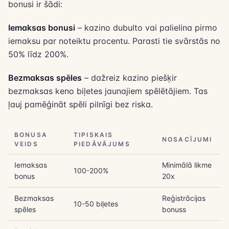
bonusi ir šādi:
Iemaksas bonusi
– kazino dubulto vai palielina pirmo
iemaksu par noteiktu procentu. Parasti tie svārstās no
50% līdz 200%.
Bezmaksas spēles
– dažreiz kazino piešķir
bezmaksas keno biļetes jaunajiem spēlētājiem. Tas
ļauj pamēģināt spēli pilnīgi bez riska.
BONUSA
TIPISKAIS
NOSACĪJUMI
VEIDS
PIEDĀVĀJUMS
Iemaksas
Minimālā likme
100-200%
bonus
20x
Bezmaksas
Reģistrācijas
10-50 biļetes
spēles
bonuss