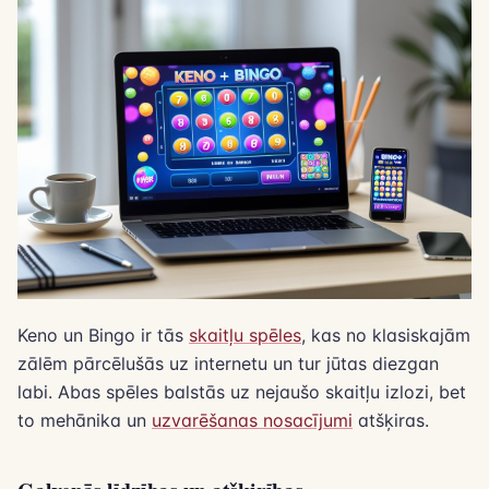
Keno un Bingo ir tās
skaitļu spēles
, kas no klasiskajām
zālēm pārcēlušās uz internetu un tur jūtas diezgan
labi. Abas spēles balstās uz nejaušo skaitļu izlozi, bet
to mehānika un
uzvarēšanas nosacījumi
atšķiras.