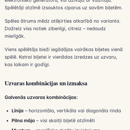
elektronisko ģeneratoru, vai dzīvajā ar vadītāju.
Spēlētāji atzīmē izsauktos ciparus uz savām biļetēm.
Spēles ātrums mēdz atšķirties atkarībā no varianta.
Dažreiz viss notiek zibenīgi, citreiz – nedaudz
mierīgāk.
Viens spēlētājs bieži iegādājas vairākas biļetes vienā
spēlē. Katrai biļetei ir vienādas izredzes uz uzvaru,
kas laikam ir godīgi.
Uzvaras kombinācijas un izmaksa
Galvenās uzvaras kombinācijas:
Līnija
– horizontāla, vertikāla vai diagonāla rinda
Pilna māja
– visi skaitļi biļetē atzīmēti