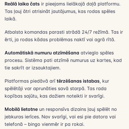
Reālā laika čats
ir pieejams lielākajā daļā platformu.
Tas ļauj ātri atrisināt jautājumus, kas rodas spēles
laikā.
Atbalsta komandas parasti strādā 24/7 režīmā. Tas ir
ērti, ja rodas kādas problēmas naktī vai agrā rītā.
Automātiskā numuru atzīmēšana
atvieglo spēles
procesu. Sistēma pati atzīmē numurus uz kartes, kad
tie sakrīt ar izsauktajiem.
Platformas piedāvā arī
tērzēšanas istabas
, kur
spēlētāji var aprunāties savā starpā. Tas rada
kopības sajūtu, kas dažiem noteikti ir svarīgi.
Mobilā lietotne
un responsīvs dizains ļauj spēlēt no
jebkuras ierīces. Nav svarīgi, vai esi pie datora vai
telefonā – bingo vienmēr ir pa rokai.