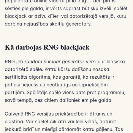
popularitāte online vidē turpina augt. Taču pirms
sēsties pie galda, ir vērts saprast būtisku izvēli: spēlēt
blackjack ar dzīvu dīleri vai datorizētajā versijā, kuru
darbina nejaušības skaitļu ģenerators.
Kā darbojas RNG blackjack
RNG jeb
random number generator
versija ir klasiskā
datorizētā spēle. Katru kāršu dalīšanu nosaka
sertificēts algoritms, kas garantē, ka rezultāts ir
patiesi nejaušs un neatkarīgs no iepriekšējām
partijām. Spēlētājs spēlē viens pats pret programmu,
savā tempā, bez citiem dalībniekiem pie galda.
Galvenā RNG versijas priekšrocība ir ātrums un
elastība. Var spēlēt cik ātri vai lēni vēlas, apturēt
jebkurā brīdī un mierīgi pārdomāt katru gājienu. Tas