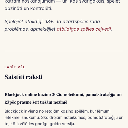
katram noskaņojumam — un, kas svarīgākais, spēlēt
apzināti un kontrolēti.
Spēlējiet atbildīgi. 18+. Ja azartspēles rada
problēmas, apmeklējiet
atbildīgas spēles ceļvedi
.
LASĪT VĒL
Saistīti raksti
Blackjack online kazino 2026: noteikumi, pamatstratēģija un
kāpēc prasme šeit tiešām nozīmē
Blackjack ir viena no retajām kazino spēlēm, kur lēmumi
ietekmē iznākumu. Skaidrojam noteikumus, pamatstratēģiju un
to, kā izvēlēties godīgu galda versiju.