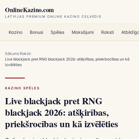
Pāriet uz galveno saturu
OnlineKazino.com
LATVIJAS PREMIUM ONLINE KAZINO CEĻVEDIS
Kazino
Bonusi
Spēles
Maksājumi
Raksti
Atbildīg
Sākums
·
Raksti
·
Live blackjack pret RNG blackjack 2026: atšķirības, priekšrocības un kā
izvēlēties
KAZINO SPĒLES
Live blackjack pret RNG
blackjack 2026: atšķirības,
priekšrocības un kā izvēlēties