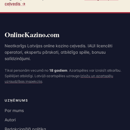
ceļvedis →
OnlineKazino.com
Neatkarīgs Latvijas online kazino ceļvedis. IAUI licencēti
operatori, ekspertu pārskati, atbildīga spēle, bonusu
salīdzinājumi.
Tikai personām vecumā no
18 gadiem
. Azartspēles var izraisīt atkarību.
Spēlējiet atbildīgi. Latvijā azartspēles uzrauga
Izložu un azartspēļu
uzraudzības inspekcija
.
UZŅĒMUMS
Par mums
Autori
Redakcionālā politika