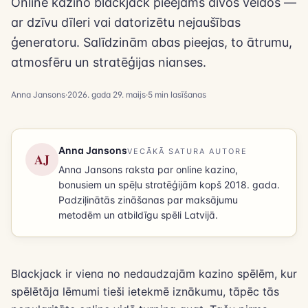
Online kazino blackjack pieejams divos veidos —
ar dzīvu dīleri vai datorizētu nejaušības
ģeneratoru. Salīdzinām abas pieejas, to ātrumu,
atmosfēru un stratēģijas nianses.
Anna Jansons
·
2026. gada 29. maijs
·
5
min lasīšanas
Anna Jansons
VECĀKĀ SATURA AUTORE
AJ
Anna Jansons raksta par online kazino,
bonusiem un spēļu stratēģijām kopš 2018. gada.
Padziļinātās zināšanas par maksājumu
metodēm un atbildīgu spēli Latvijā.
Blackjack ir viena no nedaudzajām kazino spēlēm, kur
spēlētāja lēmumi tieši ietekmē iznākumu, tāpēc tās