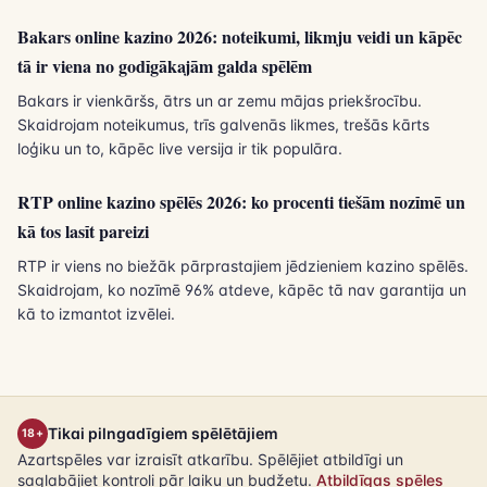
Bakars online kazino 2026: noteikumi, likmju veidi un kāpēc
tā ir viena no godīgākajām galda spēlēm
Bakars ir vienkāršs, ātrs un ar zemu mājas priekšrocību.
Skaidrojam noteikumus, trīs galvenās likmes, trešās kārts
loģiku un to, kāpēc live versija ir tik populāra.
RTP online kazino spēlēs 2026: ko procenti tiešām nozīmē un
kā tos lasīt pareizi
RTP ir viens no biežāk pārprastajiem jēdzieniem kazino spēlēs.
Skaidrojam, ko nozīmē 96% atdeve, kāpēc tā nav garantija un
kā to izmantot izvēlei.
Tikai pilngadīgiem spēlētājiem
18+
Azartspēles var izraisīt atkarību. Spēlējiet atbildīgi un
saglabājiet kontroli pār laiku un budžetu.
Atbildīgas spēles