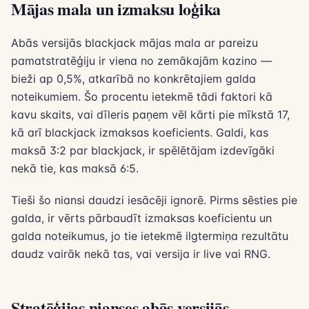
Mājas mala un izmaksu loģika
Abās versijās blackjack mājas mala ar pareizu
pamatstratēģiju ir viena no zemākajām kazino —
bieži ap 0,5%, atkarībā no konkrētajiem galda
noteikumiem. Šo procentu ietekmē tādi faktori kā
kavu skaits, vai dīleris paņem vēl kārti pie mīkstā 17,
kā arī blackjack izmaksas koeficients. Galdi, kas
maksā 3:2 par blackjack, ir spēlētājam izdevīgāki
nekā tie, kas maksā 6:5.
Tieši šo niansi daudzi iesācēji ignorē. Pirms sēsties pie
galda, ir vērts pārbaudīt izmaksas koeficientu un
galda noteikumus, jo tie ietekmē ilgtermiņa rezultātu
daudz vairāk nekā tas, vai versija ir live vai RNG.
Stratēģijas nianses abās versijās