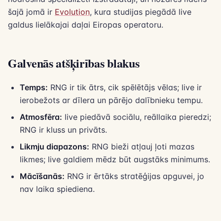
šajā jomā ir
Evolution
, kura studijas piegādā live
galdus lielākajai daļai Eiropas operatoru.
Galvenās atšķirības blakus
Temps:
RNG ir tik ātrs, cik spēlētājs vēlas; live ir
ierobežots ar dīlera un pārējo dalībnieku tempu.
Atmosfēra:
live piedāvā sociālu, reāllaika pieredzi;
RNG ir kluss un privāts.
Likmju diapazons:
RNG bieži atļauj ļoti mazas
likmes; live galdiem mēdz būt augstāks minimums.
Mācīšanās:
RNG ir ērtāks stratēģijas apguvei, jo
nav laika spiediena.