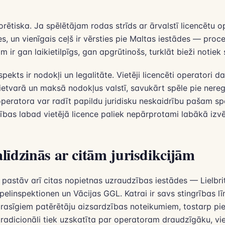
orētiska. Ja spēlētājam rodas strīds ar ārvalstī licencētu o
es, un vienīgais ceļš ir vērsties pie Maltas iestādes — proc
m ir gan laikietilpīgs, gan apgrūtinošs, turklāt bieži notiek
spekts ir nodokļi un legalitāte. Vietēji licencēti operatori d
 ietvarā un maksā nodokļus valstī, savukārt spēle pie neregu
 operatora var radīt papildu juridisku neskaidrību pašam sp
ības labad vietējā licence paliek nepārprotami labākā izvē
īdzinās ar citām jurisdikcijām
pastāv arī citas nopietnas uzraudzības iestādes — Lielbri
elinspektionen un Vācijas GGL. Katrai ir savs stingrības lī
rasīgiem patērētāju aizsardzības noteikumiem, tostarp pi
dicionāli tiek uzskatīta par operatoram draudzīgāku, vie