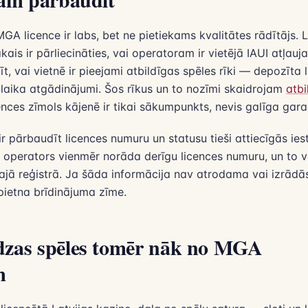
MGA licence ir labs, bet ne pietiekams kvalitātes rādītājs. L
ais ir pārliecināties, vai operatoram ir vietējā IAUI atļauja
, vai vietnē ir pieejami atbildīgas spēles rīki — depozīta li
laika atgādinājumi. Šos rīkus un to nozīmi skaidrojam
atbi
ences zīmols kājenē ir tikai sākumpunkts, nevis galīga garan
r pārbaudīt licences numuru un statusu tieši attiecīgās ie
operators vienmēr norāda derīgu licences numuru, un to v
kajā reģistrā. Ja šāda informācija nav atrodama vai izrādā
opietna brīdinājuma zīme.
zas spēles tomēr nāk no MGA
m