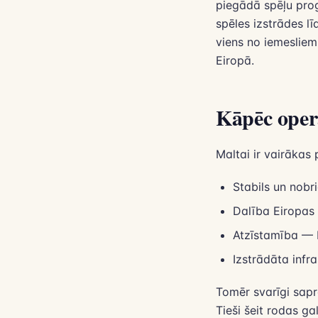
piegādā spēļu prog
spēles izstrādes lī
viens no iemesliem
Eiropā.
Kāpēc opera
Maltai ir vairākas 
Stabils un nobr
Dalība Eiropas 
Atzīstamība — M
Izstrādāta infr
Tomēr svarīgi sapra
Tieši šeit rodas g