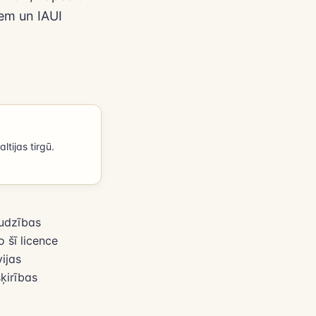
iem un IAUI
ltijas tirgū.
audzības
 šī licence
ijas
ķirības