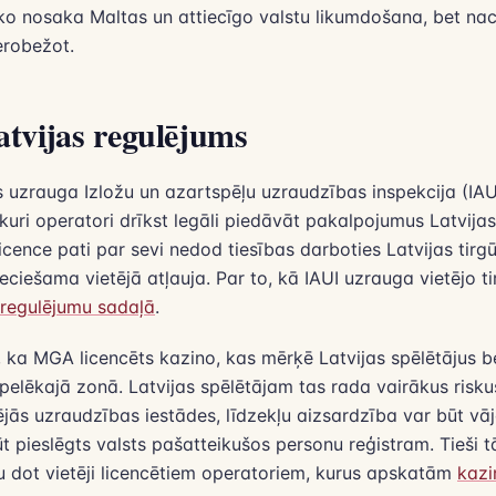
, ko nosaka Maltas un attiecīgo valstu likumdošana, bet nac
erobežot.
vijas regulējums
s uzrauga Izložu un azartspēļu uzraudzības inspekcija (IAUI)
 kuri operatori drīkst legāli piedāvāt pakalpojumus Latvijas
icence pati par sevi nedod tiesības darboties Latvijas tirg
ciešama vietējā atļauja. Par to, kā IAUI uzrauga vietējo ti
regulējumu sadaļā
.
 ka MGA licencēts kazino, kas mērķē Latvijas spēlētājus b
pelēkajā zonā. Latvijas spēlētājam tas rada vairākus riskus
jās uzraudzības iestādes, līdzekļu aizsardzība var būt vā
t pieslēgts valsts pašatteikušos personu reģistram. Tieši 
 dot vietēji licencētiem operatoriem, kurus apskatām
kazi