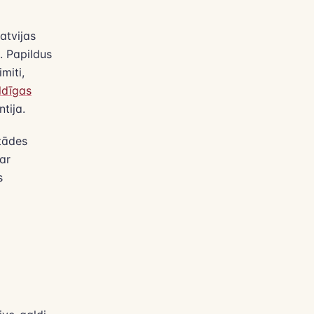
atvijas
. Papildus
miti,
ldīgas
tija.
stādes
ar
s