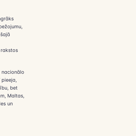
ingrāks
obežojumu,
 šajā
 rakstos
z nacionālo
 pieeja,
ību, bet
am, Maltas,
des un