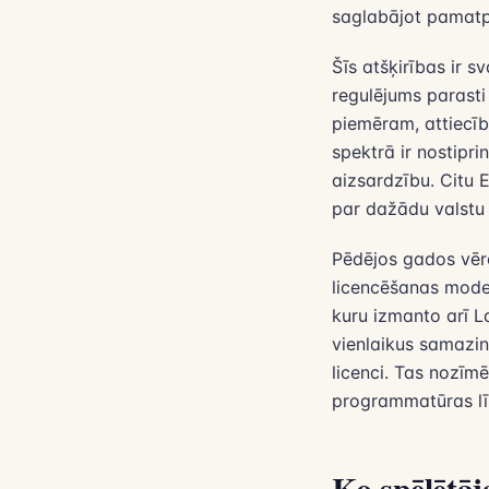
saglabājot pamatpr
Šīs atšķirības ir s
regulējums parasti
piemēram, attiecīb
spektrā ir nostipr
aizsardzību. Citu 
par dažādu valstu
Pēdējos gados vēro
licencēšanas modeli
kuru izmanto arī La
vienlaikus samazin
licenci. Tas nozīm
programmatūras lī
Ko spēlētā