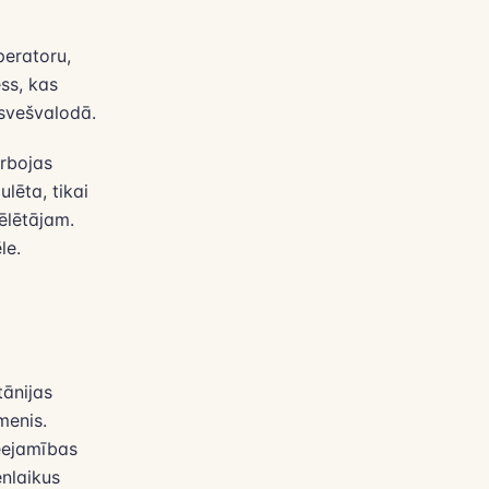
peratoru,
ess, kas
 svešvalodā.
arbojas
lēta, tikai
ēlētājam.
le.
tānijas
menis.
eejamības
nlaikus