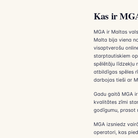
Kas ir MG
MGA ir Maltas val
Malta bija viena n
visaptverošu onlin
starptautiskiem op
spēlētāju līdzekļu
atbildīgas spēles 
darbojas tieši ar 
Gadu gaitā MGA ir i
kvalitātes zīmi sta
godīgumu, prasot n
MGA izsniedz vairā
operatori, kas pie