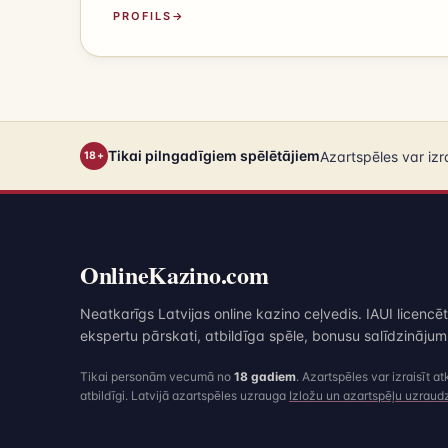
PROFILS
→
Tikai pilngadīgiem spēlētājiem
Azartspēles var izra
18+
OnlineKazino.com
Neatkarīgs Latvijas online kazino ceļvedis. IAUI licencēt
ekspertu pārskati, atbildīga spēle, bonusu salīdzinājumi
Tikai personām vecumā no
18 gadiem
. Azartspēles var izraisīt at
atbildīgi. Latvijā azartspēles uzrauga
Izložu un azartspēļu uzraud