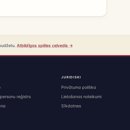
 budžetu.
Atbildīgas spēles ceļvedis →
JURIDISKI
e
Privātuma politika
personu reģistrs
Lietošanas noteikumi
ana
Sīkdatnes