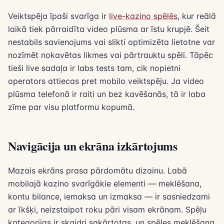
Veiktspēja īpaši svarīga ir
live-kazino spēlēs
, kur reālā
laikā tiek pārraidīta video plūsma ar īstu krupjē. Šeit
nestabils savienojums vai slikti optimizēta lietotne var
nozīmēt nokavētas likmes vai pārtrauktu spēli. Tāpēc
tieši live sadaļa ir labs tests tam, cik nopietni
operators attiecas pret mobilo veiktspēju. Ja video
plūsma telefonā ir raiti un bez kavēšanās, tā ir laba
zīme par visu platformu kopumā.
Navigācija un ekrāna izkārtojums
Mazais ekrāns prasa pārdomātu dizainu. Labā
mobilajā kazino svarīgākie elementi — meklēšana,
kontu bilance, iemaksa un izmaksa — ir sasniedzami
ar īkšķi, neizstaipot roku pāri visam ekrānam. Spēļu
kategorijas ir skaidri sakārtotas, un spēles meklēšana