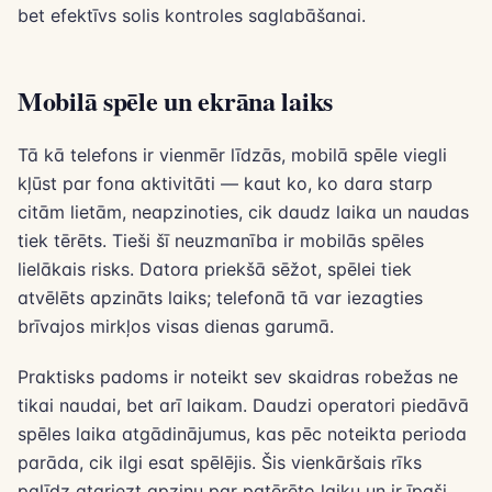
bet efektīvs solis kontroles saglabāšanai.
Mobilā spēle un ekrāna laiks
Tā kā telefons ir vienmēr līdzās, mobilā spēle viegli
kļūst par fona aktivitāti — kaut ko, ko dara starp
citām lietām, neapzinoties, cik daudz laika un naudas
tiek tērēts. Tieši šī neuzmanība ir mobilās spēles
lielākais risks. Datora priekšā sēžot, spēlei tiek
atvēlēts apzināts laiks; telefonā tā var iezagties
brīvajos mirkļos visas dienas garumā.
Praktisks padoms ir noteikt sev skaidras robežas ne
tikai naudai, bet arī laikam. Daudzi operatori piedāvā
spēles laika atgādinājumus, kas pēc noteikta perioda
parāda, cik ilgi esat spēlējis. Šis vienkāršais rīks
palīdz atgriezt apziņu par patērēto laiku un ir īpaši