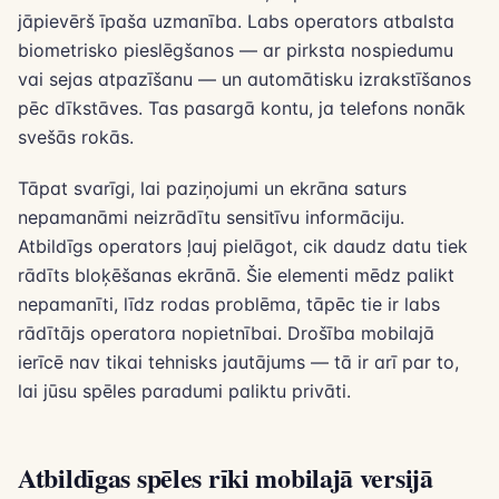
jāpievērš īpaša uzmanība. Labs operators atbalsta
biometrisko pieslēgšanos — ar pirksta nospiedumu
vai sejas atpazīšanu — un automātisku izrakstīšanos
pēc dīkstāves. Tas pasargā kontu, ja telefons nonāk
svešās rokās.
Tāpat svarīgi, lai paziņojumi un ekrāna saturs
nepamanāmi neizrādītu sensitīvu informāciju.
Atbildīgs operators ļauj pielāgot, cik daudz datu tiek
rādīts bloķēšanas ekrānā. Šie elementi mēdz palikt
nepamanīti, līdz rodas problēma, tāpēc tie ir labs
rādītājs operatora nopietnībai. Drošība mobilajā
ierīcē nav tikai tehnisks jautājums — tā ir arī par to,
lai jūsu spēles paradumi paliktu privāti.
Atbildīgas spēles rīki mobilajā versijā