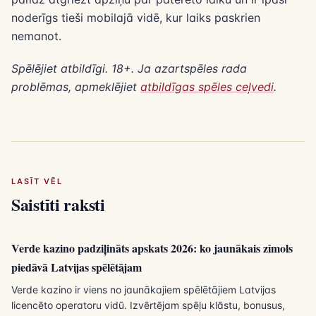
noderīgs tieši mobilajā vidē, kur laiks paskrien
nemanot.
Spēlējiet atbildīgi. 18+. Ja azartspēles rada
problēmas, apmeklējiet
atbildīgas spēles ceļvedi
.
LASĪT VĒL
Saistīti raksti
Verde kazino padziļināts apskats 2026: ko jaunākais zīmols
piedāvā Latvijas spēlētājam
Verde kazino ir viens no jaunākajiem spēlētājiem Latvijas
licencēto operatoru vidū. Izvērtējam spēļu klāstu, bonusus,