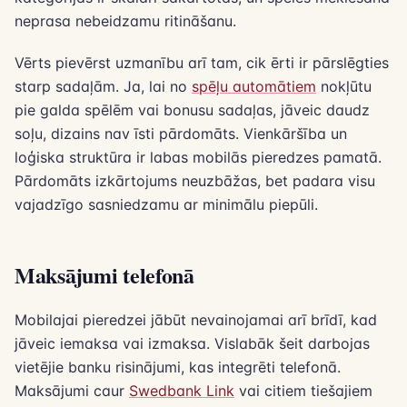
neprasa nebeidzamu ritināšanu.
Vērts pievērst uzmanību arī tam, cik ērti ir pārslēgties
starp sadaļām. Ja, lai no
spēļu automātiem
nokļūtu
pie galda spēlēm vai bonusu sadaļas, jāveic daudz
soļu, dizains nav īsti pārdomāts. Vienkāršība un
loģiska struktūra ir labas mobilās pieredzes pamatā.
Pārdomāts izkārtojums neuzbāžas, bet padara visu
vajadzīgo sasniedzamu ar minimālu piepūli.
Maksājumi telefonā
Mobilajai pieredzei jābūt nevainojamai arī brīdī, kad
jāveic iemaksa vai izmaksa. Vislabāk šeit darbojas
vietējie banku risinājumi, kas integrēti telefonā.
Maksājumi caur
Swedbank Link
vai citiem tiešajiem