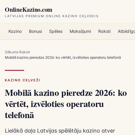
Pāriet uz galveno saturu
OnlineKazino.com
LATVIJAS PREMIUM ONLINE KAZINO CEĻVEDIS
Kazino
Bonusi
Spēles
Maksājumi
Raksti
Atbildīg
Sākums
·
Raksti
·
Mobilā kazino pieredze 2026: ko vērtēt, izvēloties operatoru telefonā
KAZINO CEĻVEŽI
Mobilā kazino pieredze 2026: ko
vērtēt, izvēloties operatoru
telefonā
Lielākā daļa Latvijas spēlētāju kazino atver