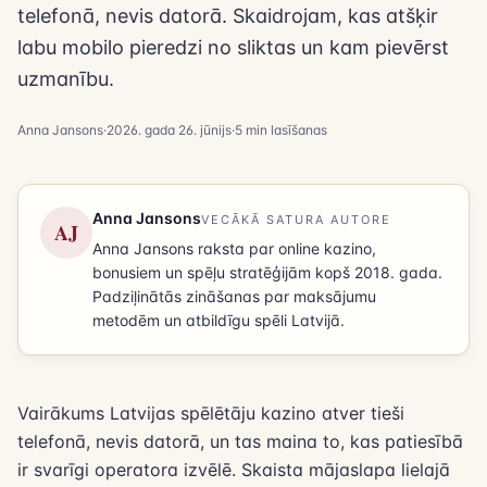
telefonā, nevis datorā. Skaidrojam, kas atšķir
labu mobilo pieredzi no sliktas un kam pievērst
uzmanību.
Anna Jansons
·
2026. gada 26. jūnijs
·
5
min lasīšanas
Anna Jansons
VECĀKĀ SATURA AUTORE
AJ
Anna Jansons raksta par online kazino,
bonusiem un spēļu stratēģijām kopš 2018. gada.
Padziļinātās zināšanas par maksājumu
metodēm un atbildīgu spēli Latvijā.
Vairākums Latvijas spēlētāju kazino atver tieši
telefonā, nevis datorā, un tas maina to, kas patiesībā
ir svarīgi operatora izvēlē. Skaista mājaslapa lielajā