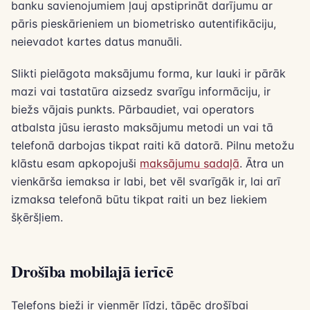
banku savienojumiem ļauj apstiprināt darījumu ar
pāris pieskārieniem un biometrisko autentifikāciju,
neievadot kartes datus manuāli.
Slikti pielāgota maksājumu forma, kur lauki ir pārāk
mazi vai tastatūra aizsedz svarīgu informāciju, ir
biežs vājais punkts. Pārbaudiet, vai operators
atbalsta jūsu ierasto maksājumu metodi un vai tā
telefonā darbojas tikpat raiti kā datorā. Pilnu metožu
klāstu esam apkopojuši
maksājumu sadaļā
. Ātra un
vienkārša iemaksa ir labi, bet vēl svarīgāk ir, lai arī
izmaksa telefonā būtu tikpat raiti un bez liekiem
šķēršļiem.
Drošība mobilajā ierīcē
Telefons bieži ir vienmēr līdzi, tāpēc drošībai