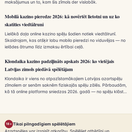
maksājumus un to, kam šis zīmols der vislabāk.
Mobilā kazino pieredze 2026: kā novērtēt lietotni un uz ko
skatīties viedtālrunī
Lielākā daļa online kazino spēļu šodien notiek viedtālrunī.
Skaidrojam, kas atšķir labu mobilo pieredzi no viduvējas — no
ielādes ātruma līdz izmaksu ērtībai ceļā.
Klondaika kazino padziļināts apskats 2026: ko vietējais
Latvijas zīmols piedāvā spēlētājam
Klondaika ir viens no atpazīstamākajiem Latvijas azartspēļu
zīmoliem ar senām saknēm fiziskajās spēļu zālēs. Pārbaudām,
kā tā online platforma sniedzas 2026. gadā — no spēļu klāsta
līdz izmaksu ātrumam.
Tikai pilngadīgiem spēlētājiem
18+
Azartspēles var izraisīt atkarību. Spēlējiet atbildīgi un