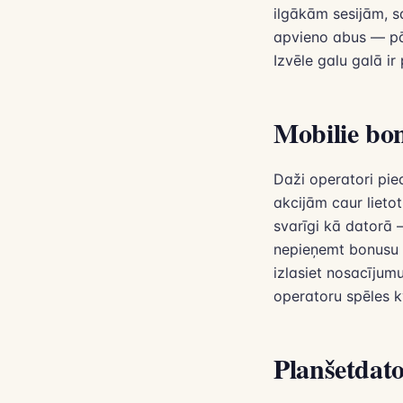
ilgākām sesijām, s
apvieno abus — pār
Izvēle galu galā i
Mobilie bo
Daži operatori pie
akcijām caur lietot
svarīgi kā datorā 
nepieņemt bonusu i
izlasiet nosacījum
operatoru spēles k
Planšetdato