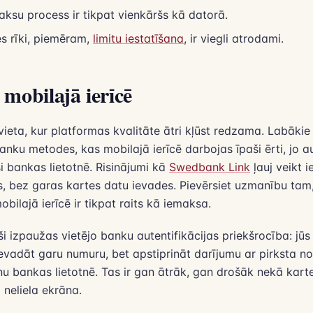
ksu process ir tikpat vienkāršs kā datorā.
es rīki, piemēram,
limitu iestatīšana
, ir viegli atrodami.
mobilajā ierīcē
vieta, kur platformas kvalitāte ātri kļūst redzama. Labākie
anku metodes, kas mobilajā ierīcē darbojas īpaši ērti, jo a
ši bankas lietotnē. Risinājumi kā
Swedbank Link
ļauj veikt 
, bez garas kartes datu ievades. Pievērsiet uzmanību tam,
ilajā ierīcē ir tikpat raits kā iemaksa.
ši izpaužas vietējo banku autentifikācijas priekšrocība: jūs
eievadāt garu numuru, bet apstiprināt darījumu ar pirksta 
nu bankas lietotnē. Tas ir gan ātrāk, gan drošāk nekā kart
neliela ekrāna.