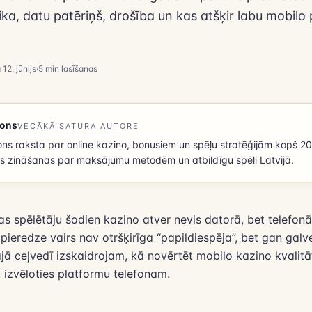
a, datu patēriņš, drošība un kas atšķir labu mobilo
12. jūnijs
·
5
min lasīšanas
ons
VECĀKĀ SATURA AUTORE
ns raksta par online kazino, bonusiem un spēļu stratēģijām kopš 2
ās zināšanas par maksājumu metodēm un atbildīgu spēli Latvijā.
as spēlētāju šodien kazino atver nevis datorā, bet telefonā
pieredze vairs nav otršķirīga “papildiespēja”, bet gan galv
ajā ceļvedī izskaidrojam, kā novērtēt mobilo kazino kvalitā
 izvēloties platformu telefonam.