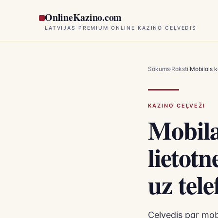
Pāriet uz galveno saturu
OnlineKazino.com
LATVIJAS PREMIUM ONLINE KAZINO CEĻVEDIS
Sākums
·
Raksti
·
Mobilais k
KAZINO CEĻVEŽI
Mobila
lietot
uz tel
Ceļvedis par mobi