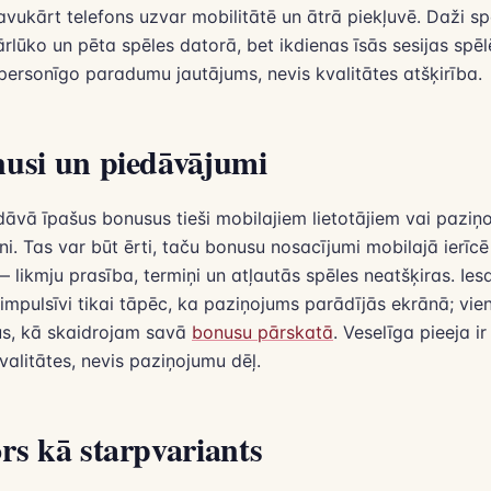
avukārt telefons uzvar mobilitātē un ātrā piekļuvē. Daži sp
lūko un pēta spēles datorā, bet ikdienas īsās sesijas spēl
r personīgo paradumu jautājums, nevis kvalitātes atšķirība.
nusi un piedāvājumi
dāvā īpašus bonusus tieši mobilajiem lietotājiem vai paziņ
ni. Tas var būt ērti, taču bonusu nosacījumi mobilajā ierīcē 
— likmju prasība, termiņi un atļautās spēles neatšķiras. I
mpulsīvi tikai tāpēc, ka paziņojums parādījās ekrānā; vie
us, kā skaidrojam savā
bonusu pārskatā
. Veselīga pieeja ir
valitātes, nevis paziņojumu dēļ.
rs kā starpvariants