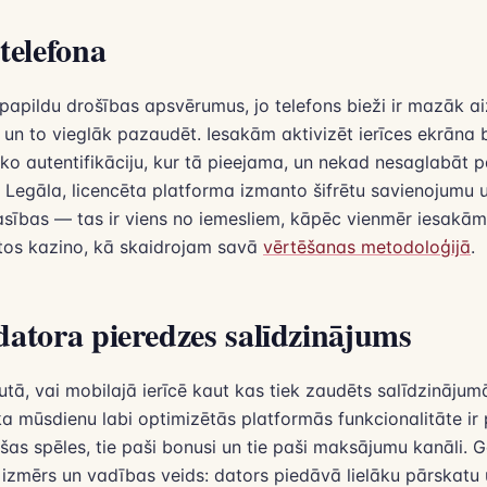
telefona
papildu drošības apsvērumus, jo telefons bieži ir mazāk a
un to vieglāk pazaudēt. Iesakām aktivizēt ierīces ekrāna 
ko autentifikāciju, kur tā pieejama, un nekad nesaglabāt p
s. Legāla, licencēta platforma izmanto šifrētu savienojumu 
rasības — tas ir viens no iemesliem, kāpēc vienmēr iesakām
cētos kazino, kā skaidrojam savā
vērtēšanas metodoloģijā
.
atora pieredzes salīdzinājums
utā, vai mobilajā ierīcē kaut kas tiek zaudēts salīdzinājum
ka mūsdienu labi optimizētās platformās funkcionalitāte ir 
šas spēles, tie paši bonusi un tie paši maksājumu kanāli. 
a izmērs un vadības veids: dators piedāvā lielāku pārskatu