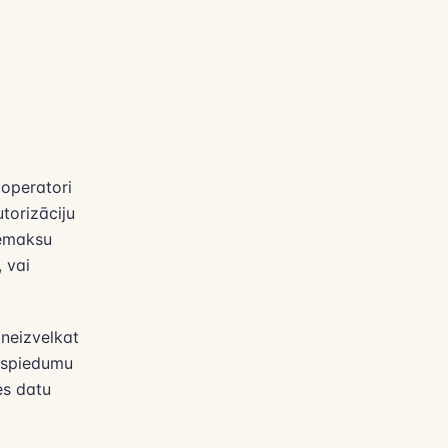
 operatori
utorizāciju
iemaksu
 vai
 neizvelkat
nospiedumu
es datu