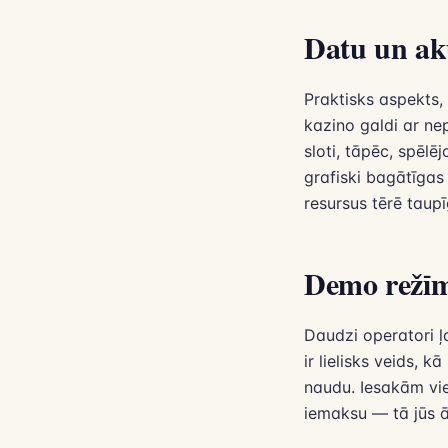
Datu un ak
Praktisks aspekts, 
kazino galdi ar ne
sloti, tāpēc, spēl
grafiski bagātīgas
resursus tērē taupī
Demo režīm
Daudzi operatori ļ
ir lielisks veids, 
naudu. Iesakām vi
iemaksu — tā jūs āt