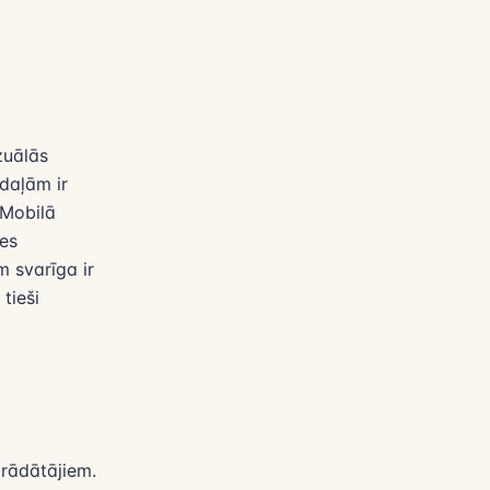
zuālās
adaļām ir
 Mobilā
les
m svarīga ir
tieši
trādātājiem.