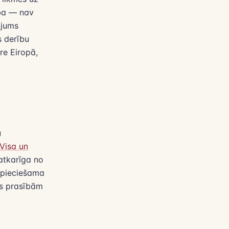
ība — nav
ājums
s derību
are Eiropā,
u
Visa un
atkarīga no
nepieciešama
s prasībām