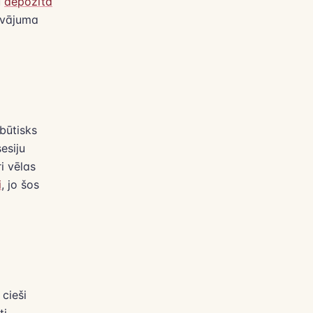
u
depozīta
dāvājuma
būtisks
esiju
i vēlas
i
, jo šos
 cieši