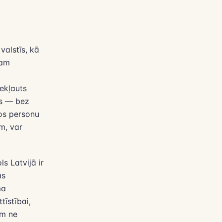
valstīs, kā
jam
ekļauts
rs — bez
šos personu
m, var
s Latvijā ir
as
ma
tīstībai,
em ne