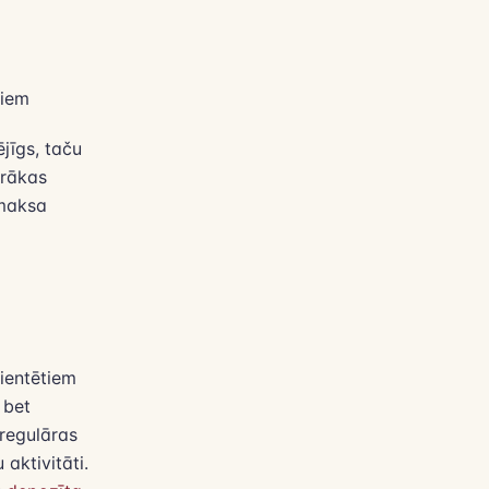
jiem
jīgs, taču
trākas
zmaksa
ientētiem
 bet
regulāras
aktivitāti.