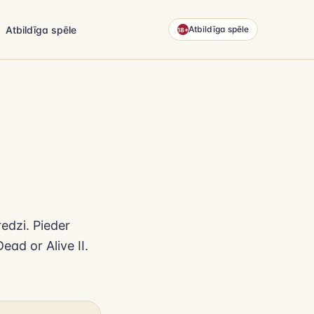
Atbildīga spēle
Atbildīga spēle
18+
edzi. Pieder
ead or Alive II.