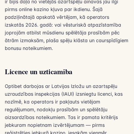
ir bijis daļa no vietējās azartspēļu ainavas jau ilgi
pirms online kazino kļuva par ikdienu. Šajā
padziļinātajā apskatā vērtējam, kā operators
izskatās 2026. gadā: vai vēsturiskā atpazīstamība
joprojām atbilst mūsdienu spēlētāja prasībām pēc
ātrām izmaksām, plaša spēļu klāsta un caurspīdīgiem
bonusu noteikumiem.
Licence un uzticamība
Optibet darbojas ar Latvijas Izložu un azartspēļu
uzraudzības inspekcijas (IAUI) izsniegtu licenci, kas
nozīmē, ka operators ir pakļauts vietējam
regulējumam, nodokļu prasībām un spēlētāju
aizsardzības noteikumiem. Tas ir pamata kritērijs
jebkuram nopietnam izvērtējumam — pirms
reģistrēties jebkurā kazino, iesakām vienmēr