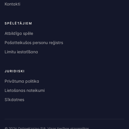
Kontakti
SPĒLĒTĀJIEM
Atbildīga spēle
Pašatteikušos personu reģistrs
Limitu iestatīšana
JURIDISKI
Privātuma politika
Lietošanas noteikumi
Sīkdatnes
©
2026
OnlineKazino SIA
. Visas tiesības aizsargātas.