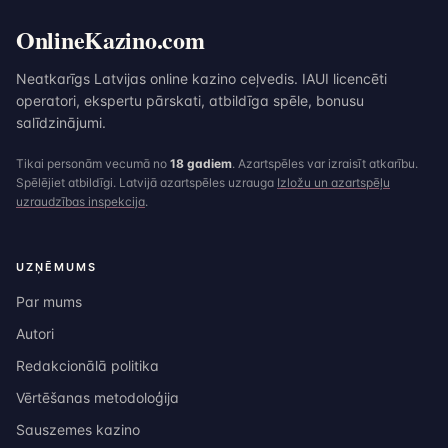
OnlineKazino.com
Neatkarīgs Latvijas online kazino ceļvedis. IAUI licencēti
operatori, ekspertu pārskati, atbildīga spēle, bonusu
salīdzinājumi.
Tikai personām vecumā no
18 gadiem
. Azartspēles var izraisīt atkarību.
Spēlējiet atbildīgi. Latvijā azartspēles uzrauga
Izložu un azartspēļu
uzraudzības inspekcija
.
UZŅĒMUMS
Par mums
Autori
Redakcionālā politika
Vērtēšanas metodoloģija
Sauszemes kazino