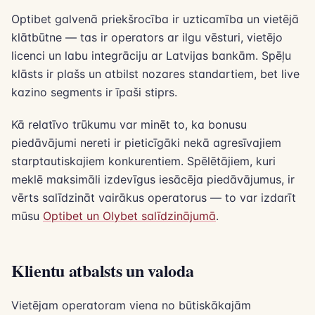
Optibet galvenā priekšrocība ir uzticamība un vietējā
klātbūtne — tas ir operators ar ilgu vēsturi, vietējo
licenci un labu integrāciju ar Latvijas bankām. Spēļu
klāsts ir plašs un atbilst nozares standartiem, bet live
kazino segments ir īpaši stiprs.
Kā relatīvo trūkumu var minēt to, ka bonusu
piedāvājumi nereti ir pieticīgāki nekā agresīvajiem
starptautiskajiem konkurentiem. Spēlētājiem, kuri
meklē maksimāli izdevīgus iesācēja piedāvājumus, ir
vērts salīdzināt vairākus operatorus — to var izdarīt
mūsu
Optibet un Olybet salīdzinājumā
.
Klientu atbalsts un valoda
Vietējam operatoram viena no būtiskākajām