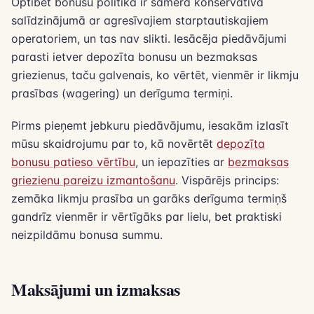
Optibet bonusu politika ir samērā konservatīva
salīdzinājumā ar agresīvajiem starptautiskajiem
operatoriem, un tas nav slikti. Iesācēja piedāvājumi
parasti ietver depozīta bonusu un bezmaksas
griezienus, taču galvenais, ko vērtēt, vienmēr ir likmju
prasības (wagering) un derīguma termiņi.
Pirms pieņemt jebkuru piedāvājumu, iesakām izlasīt
mūsu skaidrojumu par to, kā novērtēt
depozīta
bonusu patieso vērtību
, un iepazīties ar
bezmaksas
griezienu pareizu izmantošanu
. Vispārējs princips:
zemāka likmju prasība un garāks derīguma termiņš
gandrīz vienmēr ir vērtīgāks par lielu, bet praktiski
neizpildāmu bonusa summu.
Maksājumi un izmaksas