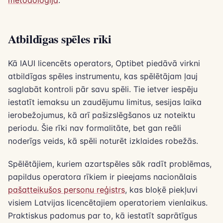
metodoloģijā
.
Atbildīgas spēles rīki
Kā IAUI licencēts operators, Optibet piedāvā virkni
atbildīgas spēles instrumentu, kas spēlētājam ļauj
saglabāt kontroli pār savu spēli. Tie ietver iespēju
iestatīt iemaksu un zaudējumu limitus, sesijas laika
ierobežojumus, kā arī pašizslēgšanos uz noteiktu
periodu. Šie rīki nav formalitāte, bet gan reāli
noderīgs veids, kā spēli noturēt izklaides robežās.
Spēlētājiem, kuriem azartspēles sāk radīt problēmas,
papildus operatora rīkiem ir pieejams nacionālais
pašatteikušos personu reģistrs
, kas bloķē piekļuvi
visiem Latvijas licencētajiem operatoriem vienlaikus.
Praktiskus padomus par to, kā iestatīt saprātīgus