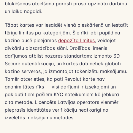
bloķēšanas atcelšana parasti prasa apzinātu darbību
un laika nogaidi.
Tāpat kartes var iesaldēt vienā pieskārienā un iestatīt
tēriņu limitus pa kategorijām. Šie rīki labi papildina
kazino pusē pieejamos
depozīta limitus
, veidojot
divkāršu aizsardzības slāni. Drošības līmenis
darījumos atbilst nozares standartam: izmanto 3D
Secure autentifikāciju, un kartes dati netiek glabāti
kazino serveros, ja izmantojat tokenizētu maksājumu.
Tomēr atcerieties, ka pati Revolut karte nav
anonimitātes rīks — visi darījumi ir izsekojami un
pakļauti tiem pašiem KYC noteikumiem kā jebkura
cita metode. Licencēts Latvijas operators vienmēr
pieprasīs identitātes verifikāciju neatkarīgi no
izvēlētās maksājumu metodes.