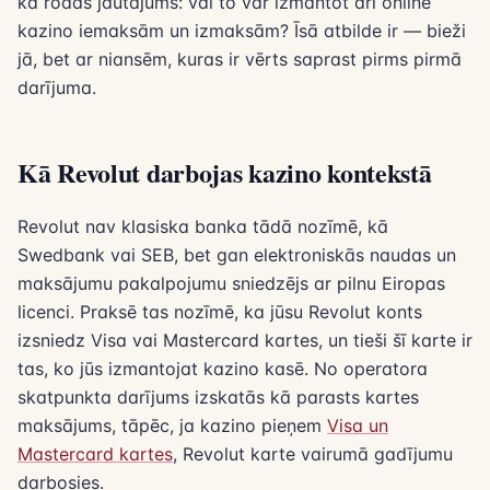
ka rodas jautājums: vai to var izmantot arī online
kazino iemaksām un izmaksām? Īsā atbilde ir — bieži
jā, bet ar niansēm, kuras ir vērts saprast pirms pirmā
darījuma.
Kā Revolut darbojas kazino kontekstā
Revolut nav klasiska banka tādā nozīmē, kā
Swedbank vai SEB, bet gan elektroniskās naudas un
maksājumu pakalpojumu sniedzējs ar pilnu Eiropas
licenci. Praksē tas nozīmē, ka jūsu Revolut konts
izsniedz Visa vai Mastercard kartes, un tieši šī karte ir
tas, ko jūs izmantojat kazino kasē. No operatora
skatpunkta darījums izskatās kā parasts kartes
maksājums, tāpēc, ja kazino pieņem
Visa un
Mastercard kartes
, Revolut karte vairumā gadījumu
darbosies.