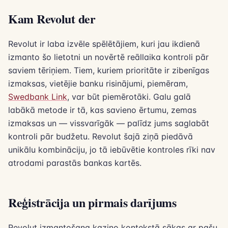
Kam Revolut der
Revolut ir laba izvēle spēlētājiem, kuri jau ikdienā
izmanto šo lietotni un novērtē reāllaika kontroli pār
saviem tēriņiem. Tiem, kuriem prioritāte ir zibenīgas
izmaksas, vietējie banku risinājumi, piemēram,
Swedbank Link
, var būt piemērotāki. Galu galā
labākā metode ir tā, kas savieno ērtumu, zemas
izmaksas un — vissvarīgāk — palīdz jums saglabāt
kontroli pār budžetu. Revolut šajā ziņā piedāvā
unikālu kombināciju, jo tā iebūvētie kontroles rīki nav
atrodami parastās bankas kartēs.
Reģistrācija un pirmais darījums
Revolut izmantošana kazino kontekstā sākas ar pašu