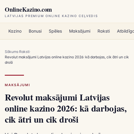
Pāriet uz galveno saturu
OnlineKazino.com
LATVIJAS PREMIUM ONLINE KAZINO CEĻVEDIS
Kazino
Bonusi
Spēles
Maksājumi
Raksti
Atbildīg
Sākums
·
Raksti
·
Revolut maksājumi Latvijas online kazino 2026: kā darbojas, cik ātri un cik
droši
MAKSĀJUMI
Revolut maksājumi Latvijas
online kazino 2026: kā darbojas,
cik ātri un cik droši