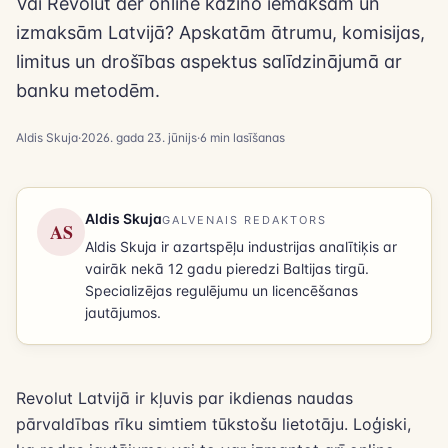
Vai Revolut der online kazino iemaksām un
izmaksām Latvijā? Apskatām ātrumu, komisijas,
limitus un drošības aspektus salīdzinājumā ar
banku metodēm.
Aldis Skuja
·
2026. gada 23. jūnijs
·
6
min lasīšanas
Aldis Skuja
GALVENAIS REDAKTORS
AS
Aldis Skuja ir azartspēļu industrijas analītiķis ar
vairāk nekā 12 gadu pieredzi Baltijas tirgū.
Specializējas regulējumu un licencēšanas
jautājumos.
Revolut Latvijā ir kļuvis par ikdienas naudas
pārvaldības rīku simtiem tūkstošu lietotāju. Loģiski,