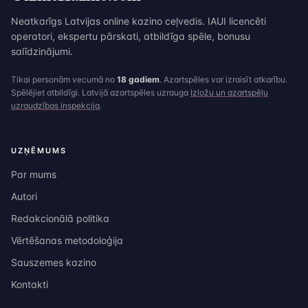
Neatkarīgs Latvijas online kazino ceļvedis. IAUI licencēti
operatori, ekspertu pārskati, atbildīga spēle, bonusu
salīdzinājumi.
Tikai personām vecumā no
18 gadiem
. Azartspēles var izraisīt atkarību.
Spēlējiet atbildīgi. Latvijā azartspēles uzrauga
Izložu un azartspēļu
uzraudzības inspekcija
.
UZŅĒMUMS
Par mums
Autori
Redakcionālā politika
Vērtēšanas metodoloģija
Sauszemes kazino
Kontakti