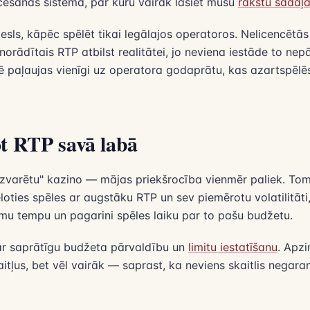
cēšanas sistēma, par kuru vairāk lasiet mūsu
rakstu sadaļ
mesls, kāpēc spēlēt tikai legālajos operatoros. Nelicencētās
norādītais RTP atbilst realitātei, jo neviena iestāde to ne
ē paļaujas vienīgi uz operatora godaprātu, kas azartspēlēs
t RTP savā labā
"uzvarētu" kazino — mājas priekšrocība vienmēr paliek. Tomē
vēloties spēles ar augstāku RTP un sev piemērotu volatilitāti
mu tempu un pagarini spēles laiku par to pašu budžetu.
ar saprātīgu budžeta pārvaldību un
limitu iestatīšanu
. Apzi
itļus, bet vēl vairāk — saprast, ka neviens skaitlis negara