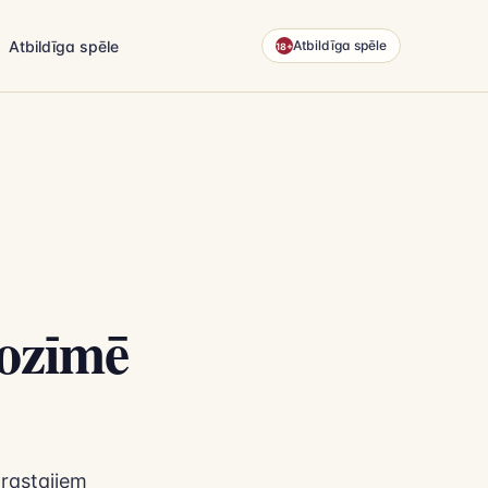
Atbildīga spēle
Atbildīga spēle
18+
nozīmē
prastajiem