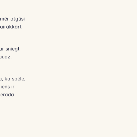
nmēr atgūsi
vairākkārt
ar sniegt
daudz.
, ka spēle,
iens ir
nerada