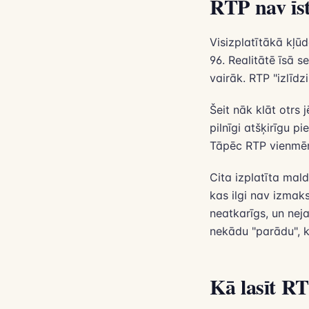
RTP nav īs
Visizplatītākā kļū
96. Realitātē īsā s
vairāk. RTP "izlīdz
Šeit nāk klāt otrs 
pilnīgi atšķirīgu p
Tāpēc RTP vienmēr
Cita izplatīta mal
kas ilgi nav izmaks
neatkarīgs, un nej
nekādu "parādu", 
Kā lasīt RT