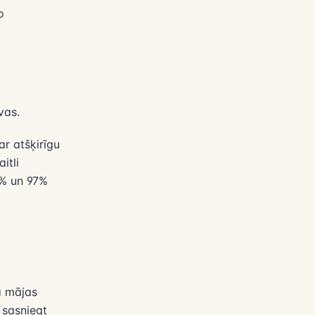
o
vas.
r atšķirīgu
itli
94% un 97%
ā mājas
 sasniegt