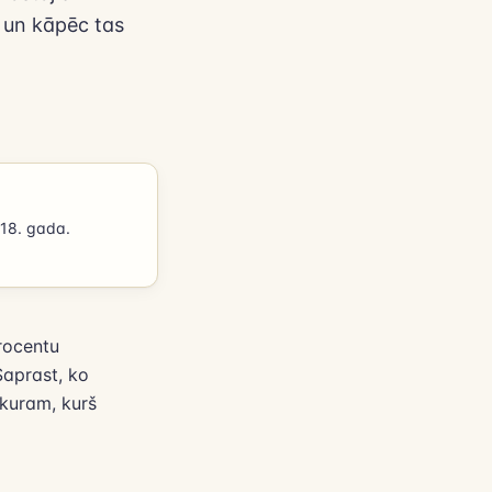
t un kāpēc tas
018. gada.
rocentu
Saprast, ko
kuram, kurš