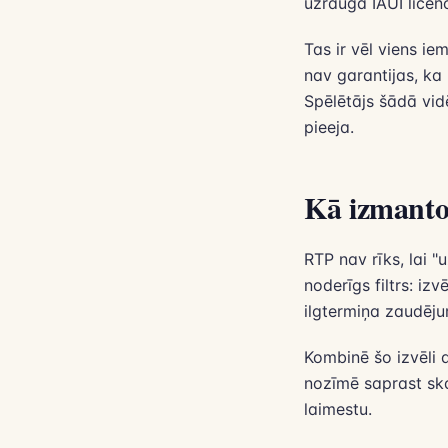
uzrauga IAUI licen
Tas ir vēl viens ie
nav garantijas, ka 
Spēlētājs šādā vid
pieeja.
Kā izmanto
RTP nav rīks, lai 
noderīgs filtrs: iz
ilgtermiņa zaudēju
Kombinē šo izvēli 
nozīmē saprast ska
laimestu.