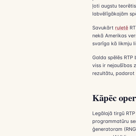
ļoti augstu teorēt
labvēlīgākajām sp
Savukārt
ruletē
RTP
nekā Amerikas vers
svarīga kā likmju l
Galda spēlēs RTP b
viss ir nejaušības
rezultātu, padarot 
Kāpēc opera
Legālajā tirgū RTP 
programmatūru sert
ģeneratoram (RNG) 