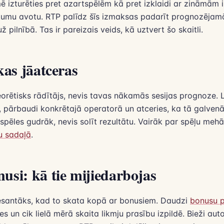
mē izturēties pret azartspēlēm kā pret izklaidi ar zināmām
ākumu avotu. RTP palīdz šīs izmaksas padarīt prognozējam
 pilnībā. Tas ir pareizais veids, kā uztvert šo skaitli.
kas jāatceras
teorētisks rādītājs, nevis tavas nākamās sesijas prognoze. L
i, pārbaudi konkrētajā operatorā un atceries, ka tā galvenā
 spēles gudrāk, nevis solīt rezultātu. Vairāk par spēļu meh
u sadaļā
.
si: kā tie mijiedarbojas
resantāks, kad to skata kopā ar bonusiem. Daudzi
bonusu p
s un cik lielā mērā skaita likmju prasību izpildē. Bieži aut