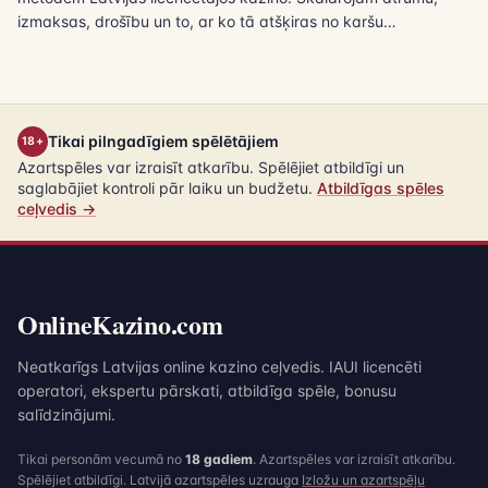
izmaksas, drošību un to, ar ko tā atšķiras no karšu
pārskaitījumiem.
Tikai pilngadīgiem spēlētājiem
18+
Azartspēles var izraisīt atkarību. Spēlējiet atbildīgi un
saglabājiet kontroli pār laiku un budžetu.
Atbildīgas spēles
ceļvedis →
OnlineKazino.com
Neatkarīgs Latvijas online kazino ceļvedis. IAUI licencēti
operatori, ekspertu pārskati, atbildīga spēle, bonusu
salīdzinājumi.
Tikai personām vecumā no
18 gadiem
. Azartspēles var izraisīt atkarību.
Spēlējiet atbildīgi. Latvijā azartspēles uzrauga
Izložu un azartspēļu