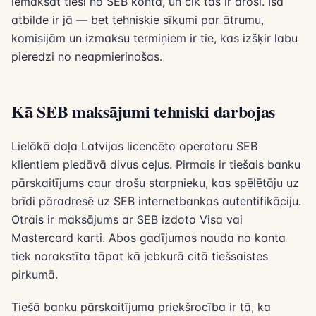
iemaksāt tieši no SEB konta, un cik tas ir droši. Īsā
atbilde ir jā — bet tehniskie sīkumi par ātrumu,
komisijām un izmaksu termiņiem ir tie, kas izšķir labu
pieredzi no neapmierinošas.
Kā SEB maksājumi tehniski darbojas
Lielākā daļa Latvijas licencēto operatoru SEB
klientiem piedāvā divus ceļus. Pirmais ir tiešais banku
pārskaitījums caur drošu starpnieku, kas spēlētāju uz
brīdi pāradresē uz SEB internetbankas autentifikāciju.
Otrais ir maksājums ar SEB izdoto Visa vai
Mastercard karti. Abos gadījumos nauda no konta
tiek norakstīta tāpat kā jebkurā citā tiešsaistes
pirkumā.
Tiešā banku pārskaitījuma priekšrocība ir tā, ka