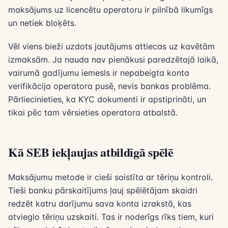
maksājums uz licencētu operatoru ir pilnībā likumīgs
un netiek bloķēts.
Vēl viens bieži uzdots jautājums attiecas uz kavētām
izmaksām. Ja nauda nav pienākusi paredzētajā laikā,
vairumā gadījumu iemesls ir nepabeigta konta
verifikācija operatora pusē, nevis bankas problēma.
Pārliecinieties, ka KYC dokumenti ir apstiprināti, un
tikai pēc tam vērsieties operatora atbalstā.
Kā SEB iekļaujas atbildīgā spēlē
Maksājumu metode ir cieši saistīta ar tēriņu kontroli.
Tieši banku pārskaitījums ļauj spēlētājam skaidri
redzēt katru darījumu sava konta izrakstā, kas
atvieglo tēriņu uzskaiti. Tas ir noderīgs rīks tiem, kuri