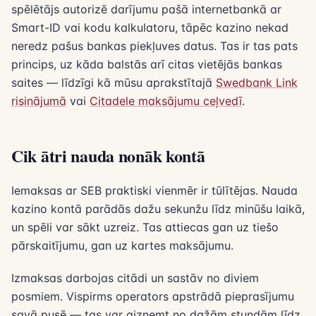
spēlētājs autorizē darījumu pašā internetbankā ar
Smart-ID vai kodu kalkulatoru, tāpēc kazino nekad
neredz pašus bankas piekļuves datus. Tas ir tas pats
princips, uz kāda balstās arī citas vietējās bankas
saites — līdzīgi kā mūsu aprakstītajā
Swedbank Link
risinājumā
vai
Citadele maksājumu ceļvedī
.
Cik ātri nauda nonāk kontā
Iemaksas ar SEB praktiski vienmēr ir tūlītējas. Nauda
kazino kontā parādās dažu sekunžu līdz minūšu laikā,
un spēli var sākt uzreiz. Tas attiecas gan uz tiešo
pārskaitījumu, gan uz kartes maksājumu.
Izmaksas darbojas citādi un sastāv no diviem
posmiem. Vispirms operators apstrādā pieprasījumu
savā pusē — tas var aizņemt no dažām stundām līdz