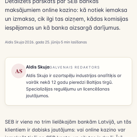
Detalizēts pārskats par SEB bankas
maksājumiem online kazino: kā notiek iemaksa
un izmaksa, cik ilgi tas aizņem, kādas komisijas
iespējamas un kā banka aizsargā darījumus.
Aldis Skuja
·
2026. gada 25. jūnijs
·
5
min lasīšanas
Aldis Skuja
GALVENAIS REDAKTORS
AS
Aldis Skuja ir azartspēļu industrijas analītiķis ar
vairāk nekā 12 gadu pieredzi Baltijas tirgū.
Specializējas regulējumu un licencēšanas
jautājumos.
SEB ir viena no trim lielākajām bankām Latvijā, un tās
klientiem ir dabisks jautājums: vai online kazino var