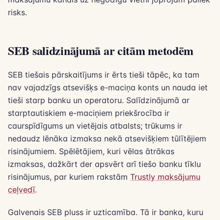
risks.
SEB salīdzinājumā ar citām metodēm
SEB tiešais pārskaitījums ir ērts tieši tāpēc, ka tam
nav vajadzīgs atsevišķs e-maciņa konts un nauda iet
tieši starp banku un operatoru. Salīdzinājumā ar
starptautiskiem e-maciņiem priekšrocība ir
caurspīdīgums un vietējais atbalsts; trūkums ir
nedaudz lēnāka izmaksa nekā atsevišķiem tūlītējiem
risinājumiem. Spēlētājiem, kuri vēlas ātrākas
izmaksas, dažkārt der apsvērt arī tiešo banku tīklu
risinājumus, par kuriem rakstām
Trustly maksājumu
ceļvedī
.
Galvenais SEB pluss ir uzticamība. Tā ir banka, kuru