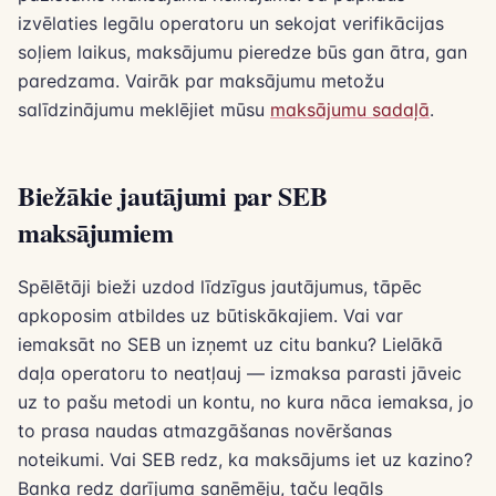
izvēlaties legālu operatoru un sekojat verifikācijas
soļiem laikus, maksājumu pieredze būs gan ātra, gan
paredzama. Vairāk par maksājumu metožu
salīdzinājumu meklējiet mūsu
maksājumu sadaļā
.
Biežākie jautājumi par SEB
maksājumiem
Spēlētāji bieži uzdod līdzīgus jautājumus, tāpēc
apkoposim atbildes uz būtiskākajiem. Vai var
iemaksāt no SEB un izņemt uz citu banku? Lielākā
daļa operatoru to neatļauj — izmaksa parasti jāveic
uz to pašu metodi un kontu, no kura nāca iemaksa, jo
to prasa naudas atmazgāšanas novēršanas
noteikumi. Vai SEB redz, ka maksājums iet uz kazino?
Banka redz darījuma saņēmēju, taču legāls