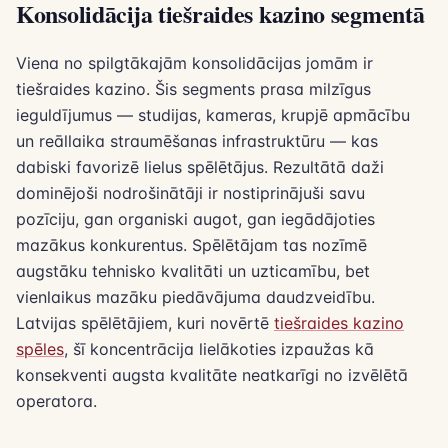
Konsolidācija tiešraides kazino segmentā
Viena no spilgtākajām konsolidācijas jomām ir
tiešraides kazino. Šis segments prasa milzīgus
ieguldījumus — studijas, kameras, krupjē apmācību
un reāllaika straumēšanas infrastruktūru — kas
dabiski favorizē lielus spēlētājus. Rezultātā daži
dominējoši nodrošinātāji ir nostiprinājuši savu
pozīciju, gan organiski augot, gan iegādājoties
mazākus konkurentus. Spēlētājam tas nozīmē
augstāku tehnisko kvalitāti un uzticamību, bet
vienlaikus mazāku piedāvājuma daudzveidību.
Latvijas spēlētājiem, kuri novērtē
tiešraides kazino
spēles
, šī koncentrācija lielākoties izpaužas kā
konsekventi augsta kvalitāte neatkarīgi no izvēlētā
operatora.