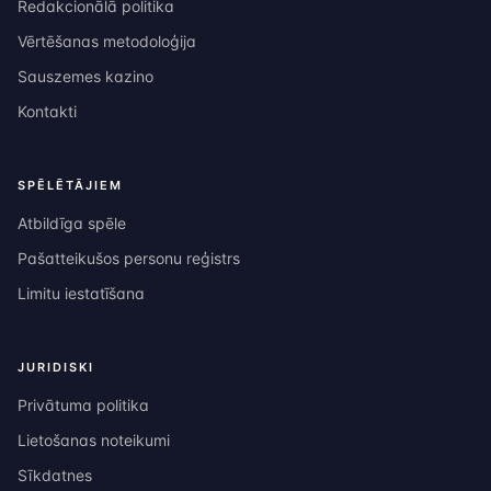
Redakcionālā politika
Vērtēšanas metodoloģija
Sauszemes kazino
Kontakti
SPĒLĒTĀJIEM
Atbildīga spēle
Pašatteikušos personu reģistrs
Limitu iestatīšana
JURIDISKI
Privātuma politika
Lietošanas noteikumi
Sīkdatnes