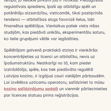
tempā, jo lielākie pirkumi jau ir notikuši. Pieaugošais
regulatīvais spiediens, īpaši ap atbildīgu spēli un
patērētāju aizsardzību, visticamāk, tikai pastiprinās
tendenci — atbilstības slogs favorizē lielus, labi
finansētus spēlētājus. Vienlaikus paliek vieta nišas
studijām, kas piedāvā unikālu, eksperimentālu saturu,
ko lielie grupējumi vēlāk var iegādāties.
Spēlētājam galvenā praktiskā atziņa ir vienkārša:
koncentrējieties uz licenci un atbilstību, nevis uz
īpašumstruktūru. Neatkarīgi no tā, kam pieder
izstrādātājs, spēle, kas tiek piedāvāta regulētā
Latvijas kazino, ir izgājusi cauri vietējām pārbaudēm.
Lai izvēlētos uzticamu operatoru, salīdziniet to mūsu
kazino salīdzinājumu sadaļā
un vienmēr pārliecinieties
par licences statusu pirms reģistrācijas.