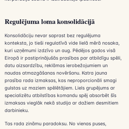
Regulējuma loma konsolidācijā
Konsolidāciju nevar saprast bez regulējuma
konteksta, jo tieši regulatīvā vide lielā mērā nosaka,
kuri uzņēmumi izdzīvo un aug. Pēdējos gados visā
Eiropā ir pastiprinājušās prasības par atbildīgu spēli,
datu aizsardzību, reklāmas ierobežojumiem un
naudas atmazgāšanas novēršanu. Katra jauna
prasība rada izmaksas, kas neproporcionāli smagi
gulstas uz maziem spēlētājiem. Liels grupējums ar
specializētu atbilstības komandu spēj absorbēt šīs
izmaksas vieglāk nekā studija ar dažiem desmitiem
darbinieku.
Tas rada zināmu paradoksu. No vienas puses,