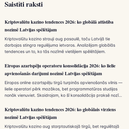
Saistīti raksti
Kriptovalūtu kazino tendences 2026: ko globālā attīstība
nozīmē Latvijas spēlētājam
Kriptovalūtu kazino strauji aug pasaulē, taču Latvijā tie
darbojas stingra regulējuma ietvaros. Analizējam globālās
tendences un to, ko tās nozīmē vietējiem spēlētājiem.
Eiropas azartspēļu operatoru konsolidācija 2026: ko lielie
apvienošanās darījumi nozīmē Latvijas spēlētājam
Eiropas online azartspēļu tirgū turpinās apvienošanās vilnis —
lielie operatori pērk mazākos, bet programmatūras studijas
nonāk vienuviet. Skaidrojam, ko šī konsolidācija praksē nozīmē
spēlētājam Latvijā.
Kriptovalūtu kazino tendences 2026: ko globālais virziens
nozīmē Latvijas spēlētājam
Kriptovalūtu kazino aug starptautiskajā tirgū, bet regulētajā