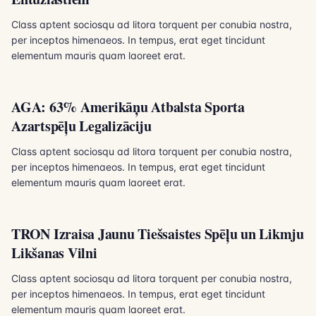
Class aptent sociosqu ad litora torquent per conubia nostra,
per inceptos himenaeos. In tempus, erat eget tincidunt
elementum mauris quam laoreet erat.
AGA: 63% Amerikāņu Atbalsta Sporta
Azartspēļu Legalizāciju
Class aptent sociosqu ad litora torquent per conubia nostra,
per inceptos himenaeos. In tempus, erat eget tincidunt
elementum mauris quam laoreet erat.
TRON Izraisa Jaunu Tiešsaistes Spēļu un Likmju
Likšanas Vilni
Class aptent sociosqu ad litora torquent per conubia nostra,
per inceptos himenaeos. In tempus, erat eget tincidunt
elementum mauris quam laoreet erat.