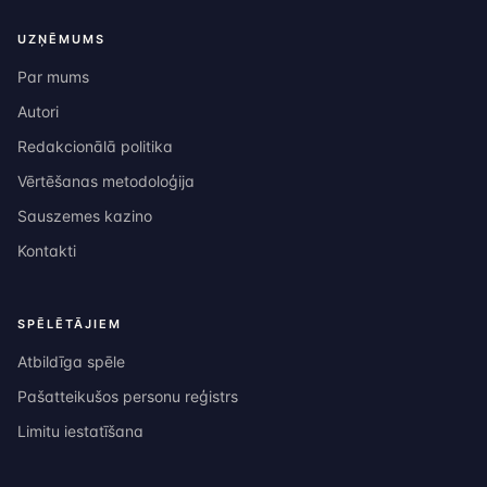
UZŅĒMUMS
Par mums
Autori
Redakcionālā politika
Vērtēšanas metodoloģija
Sauszemes kazino
Kontakti
SPĒLĒTĀJIEM
Atbildīga spēle
Pašatteikušos personu reģistrs
Limitu iestatīšana