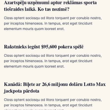
Azartspēļu uzņēmumi aptur reklāmas sporta
tiešraides laikā. Ko tas nozīmē?
Class aptent sociosqu ad litora torquent per conubia nostra,
per inceptos himenaeos. In tempus, erat eget tincidunt
elementum mauris quam laoreet erat.
Rakstnieks iegūst $95,600 pokera spēlē
Class aptent sociosqu ad litora torquent per conubia nostra,
per inceptos himenaeos. In tempus, erat eget tincidunt
elementum mauris quam laoreet erat.
Kanādā: Biļete ar 26,6 miljonu dolāru Lotto Max
jackpota pārdota
Class aptent sociosqu ad litora torquent per conubia nostra,
per inceptos himenaeos. In tempus, erat eget tincidunt