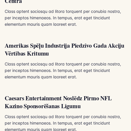
Centrā
Class aptent sociosqu ad litora torquent per conubia nostra,
per inceptos himenaeos. In tempus, erat eget tincidunt
elementum mauris quam laoreet erat.
Amerikas Spēļu Industrija Piedzīvo Gada Akciju
Vērtības Kritumu
Class aptent sociosqu ad litora torquent per conubia nostra,
per inceptos himenaeos. In tempus, erat eget tincidunt
elementum mauris quam laoreet erat.
Caesars Entertainment Noslēdz Pirmo NFL
Kazino Sponsorēšanas Līgumu
Class aptent sociosqu ad litora torquent per conubia nostra,
per inceptos himenaeos. In tempus, erat eget tincidunt
elementum mauris quam laoreet erat.