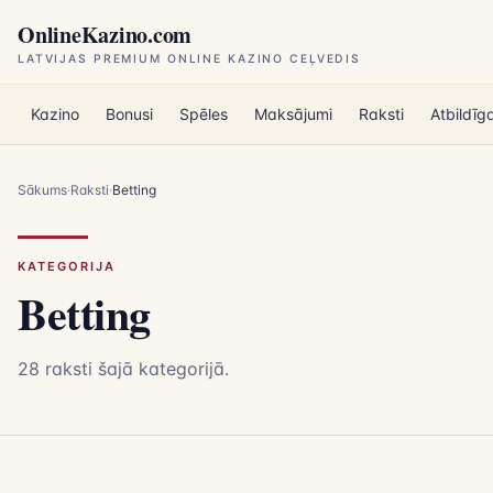
Pāriet uz galveno saturu
OnlineKazino.com
LATVIJAS PREMIUM ONLINE KAZINO CEĻVEDIS
Kazino
Bonusi
Spēles
Maksājumi
Raksti
Atbildīg
Sākums
·
Raksti
·
Betting
KATEGORIJA
Betting
28
raksti
šajā kategorijā.