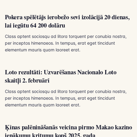
Pokera spēlētājs ierobežo sevi izolācijā 20 dienas,
lai iegūtu 64 200 dolāru
Class aptent sociosqu ad litora torquent per conubia nostra,
per inceptos himenaeos. In tempus, erat eget tincidunt
elementum mauris quam laoreet erat.
Loto rezultāti: Uzvarēšanas Nacionalo Loto
skaitļi 2. februārī
Class aptent sociosqu ad litora torquent per conubia nostra,
per inceptos himenaeos. In tempus, erat eget tincidunt
elementum mauris quam laoreet erat.
Ķīnas palēnināšanās veicina pirmo Makao kazino
ienākumu kritumu kopš 2025. gada