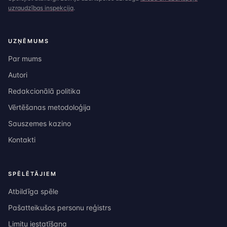
uzraudzības inspekcija
.
UZŅĒMUMS
Par mums
Autori
Redakcionālā politika
Vērtēšanas metodoloģija
Sauszemes kazino
Kontakti
SPĒLĒTĀJIEM
Atbildīga spēle
Pašatteikušos personu reģistrs
Limitu iestatīšana