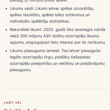
pieaug, jo tuvojas pašai spēlei.
Likumu veidi: Likumi ietver spēles uzvarētāju,
spēles rezultātu, spēles laika notikumus un
individuālu spēlētāju statistikas.
Rekordlieli likumi: 2025. gadā tika sasniegts vairāk
nekā 300 miljonu ASV dolāru azartspēļu likumu
apjoms, atspoguļojot lielo interesi par šo notikumu.
Likumu pieauguma iemesli: Tas ietver pieaugošo
legālo azartspēļu tirgu, plašāku tiešsaistes
azartspēļu pieejamību un reklāmu un piedāvājumu
pieaugumu.
LASĪT VĒL