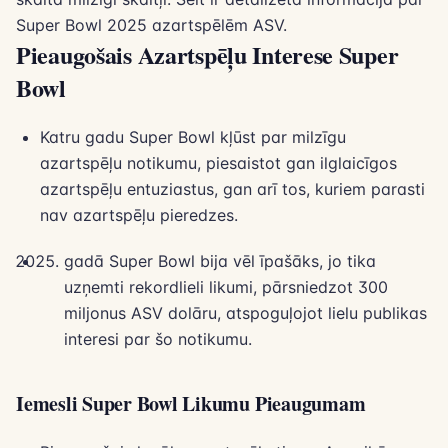
Super Bowl 2025 azartspēlēm ASV.
Pieaugošais Azartspēļu Interese Super
Bowl
Katru gadu Super Bowl kļūst par milzīgu
azartspēļu notikumu, piesaistot gan ilglaicīgos
azartspēļu entuziastus, gan arī tos, kuriem parasti
nav azartspēļu pieredzes.
gadā Super Bowl bija vēl īpašāks, jo tika
uzņemti rekordlieli likumi, pārsniedzot 300
miljonus ASV dolāru, atspoguļojot lielu publikas
interesi par šo notikumu.
Iemesli Super Bowl Likumu Pieaugumam