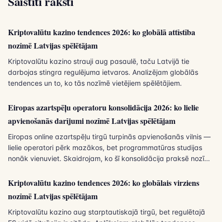
Saistīti raksti
Kriptovalūtu kazino tendences 2026: ko globālā attīstība
nozīmē Latvijas spēlētājam
Kriptovalūtu kazino strauji aug pasaulē, taču Latvijā tie
darbojas stingra regulējuma ietvaros. Analizējam globālās
tendences un to, ko tās nozīmē vietējiem spēlētājiem.
Eiropas azartspēļu operatoru konsolidācija 2026: ko lielie
apvienošanās darījumi nozīmē Latvijas spēlētājam
Eiropas online azartspēļu tirgū turpinās apvienošanās vilnis —
lielie operatori pērk mazākos, bet programmatūras studijas
nonāk vienuviet. Skaidrojam, ko šī konsolidācija praksē nozīmē
spēlētājam Latvijā.
Kriptovalūtu kazino tendences 2026: ko globālais virziens
nozīmē Latvijas spēlētājam
Kriptovalūtu kazino aug starptautiskajā tirgū, bet regulētajā