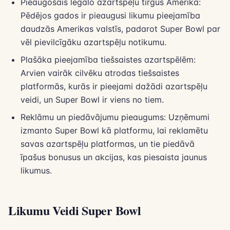
Pieaugošais legālo azartspēļu tirgus Amerikā:
Pēdējos gados ir pieaugusi likumu pieejamība
daudzās Amerikas valstīs, padarot Super Bowl par
vēl pievilcīgāku azartspēļu notikumu.
Plašāka pieejamība tiešsaistes azartspēlēm:
Arvien vairāk cilvēku atrodas tiešsaistes
platformās, kurās ir pieejami dažādi azartspēļu
veidi, un Super Bowl ir viens no tiem.
Reklāmu un piedāvājumu pieaugums: Uzņēmumi
izmanto Super Bowl kā platformu, lai reklamētu
savas azartspēļu platformas, un tie piedāvā
īpašus bonusus un akcijas, kas piesaista jaunus
likumus.
Likumu Veidi Super Bowl