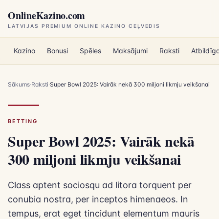
Pāriet uz galveno saturu
OnlineKazino.com
LATVIJAS PREMIUM ONLINE KAZINO CEĻVEDIS
Kazino
Bonusi
Spēles
Maksājumi
Raksti
Atbildīg
Sākums
·
Raksti
·
Super Bowl 2025: Vairāk nekā 300 miljoni likmju veikšanai
BETTING
Super Bowl 2025: Vairāk nekā
300 miljoni likmju veikšanai
Class aptent sociosqu ad litora torquent per
conubia nostra, per inceptos himenaeos. In
tempus, erat eget tincidunt elementum mauris