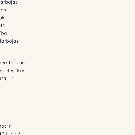
darbojas
jas
zāk
eta
ība
darbojas
nerators un
 spēles, kas
āji ir
ot ir
āji izlaiž