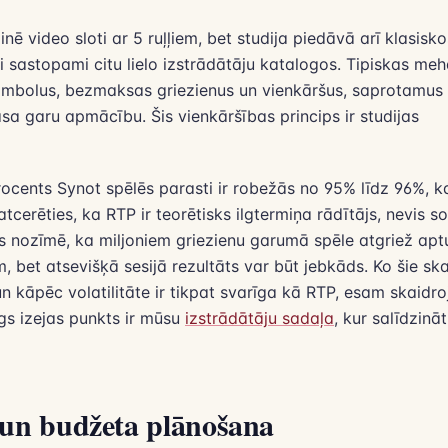
nē video sloti ar 5 ruļļiem, bet studija piedāvā arī klasisko
i sastopami citu lielo izstrādātāju katalogos. Tipiskas me
simbolus, bezmaksas griezienus un vienkāršus, saprotamus
sa garu apmācību. Šis vienkāršības princips ir studijas
ocents Synot spēlēs parasti ir robežās no 95% līdz 96%, kas
atcerēties, ka RTP ir teorētisks ilgtermiņa rādītājs, nevis s
as nozīmē, ka miljoniem griezienu garumā spēle atgriež apt
 bet atsevišķā sesijā rezultāts var būt jebkāds. Ko šie skai
n kāpēc volatilitāte ir tikpat svarīga kā RTP, esam skaidro
gs izejas punkts ir mūsu
izstrādātāju sadaļa
, kur salīdzinā
e un budžeta plānošana