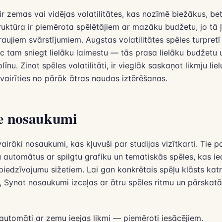
 ir zemas vai vidējas volatilitātes, kas nozīmē biežākus, b
ruktūra ir piemērota spēlētājiem ar mazāku budžetu, jo tā ļ
raujiem svārstījumiem. Augstas volatilitātes spēles turpretī 
c tam sniegt lielāku laimestu — tās prasa lielāku budžetu 
līnu. Zinot spēles volatilitāti, ir vieglāk saskaņot likmju lie
vairīties no pārāk ātras naudas iztērēšanas.
e nosaukumi
airāki nosaukumi, kas kļuvuši par studijas vizītkarti. Tie pa
ļu automātus ar spilgtu grafiku un tematiskās spēles, kas 
 piedzīvojumu sižetiem. Lai gan konkrētais spēļu klāsts kat
, Synot nosaukumi izceļas ar ātru spēles ritmu un pārskat
 automāti ar zemu ieejas likmi — piemēroti iesācējiem.