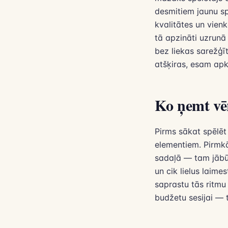
desmitiem jaunu sp
kvalitātes un vien
tā apzināti uzrunā 
bez liekas sarežģīt
atšķiras, esam ap
Ko ņemt vēr
Pirms sākat spēlēt
elementiem. Pirmkā
sadaļā — tam jābūt 
un cik lielus laime
saprastu tās ritmu 
budžetu sesijai — t