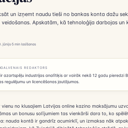
aksāt un izņemt naudu tieši no bankas konta dažu sek
 veidošanas. Apskatām, kā tehnoloģija darbojas un k
 jūnijs
·
5
min lasīšanas
a
GALVENAIS REDAKTORS
ir azartspēļu industrijas analītiķis ar vairāk nekā 12 gadu pieredzi Ba
as regulējumu un licencēšanas jautājumos.
par vienu no klusajiem Latvijas online kazino maksājumu uzv
āmas un bonusu solījumiem tas vienkārši dara to, ko spēlē
: nauda kontā ir gandrīz acumirklī, un izmaksa nāk atpak