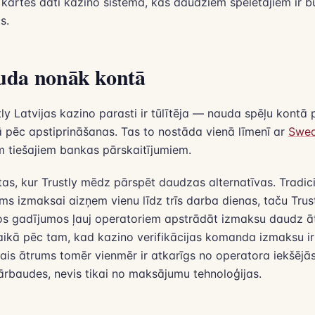
kartes dati kazino sistēmā, kas daudziem spēlētājiem ir b
s.
auda nonāk kontā
ly Latvijas kazino parasti ir tūlītēja — nauda spēļu kontā
 pēc apstiprināšanas. Tas to nostāda vienā līmenī ar
Swed
m tiešajiem bankas pārskaitījumiem.
tas, kur Trustly mēdz pārspēt daudzas alternatīvas. Tradici
ms izmaksai aizņem vienu līdz trīs darba dienas, taču Trus
os gadījumos ļauj operatoriem apstrādāt izmaksu daudz āt
aikā pēc tam, kad kazino verifikācijas komanda izmaksu ir
ālais ātrums tomēr vienmēr ir atkarīgs no operatora iekšēj
ārbaudes, nevis tikai no maksājumu tehnoloģijas.