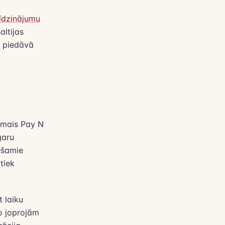
īdzinājumu
altijas
i piedāvā
camais Pay N
garu
iešamie
tiek
t laiku
no joprojām