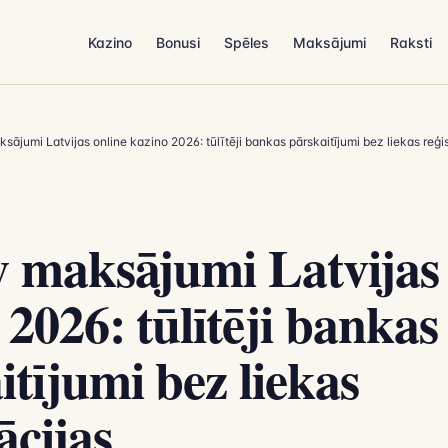
Kazino
Bonusi
Spēles
Maksājumi
Raksti
ksājumi Latvijas online kazino 2026: tūlītēji bankas pārskaitījumi bez liekas reģis
y maksājumi Latvijas
 2026: tūlītēji bankas
itījumi bez liekas
ācijas