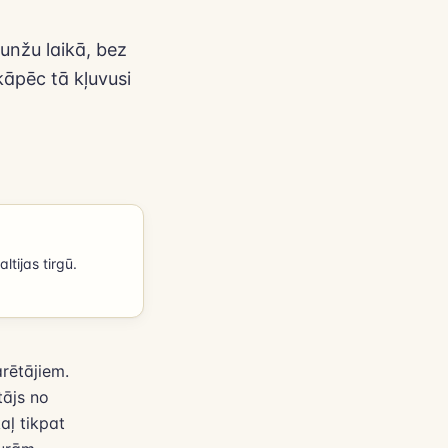
unžu laikā, bez
āpēc tā kļuvusi
ltijas tirgū.
arētājiem.
tājs no
aļ tikpat