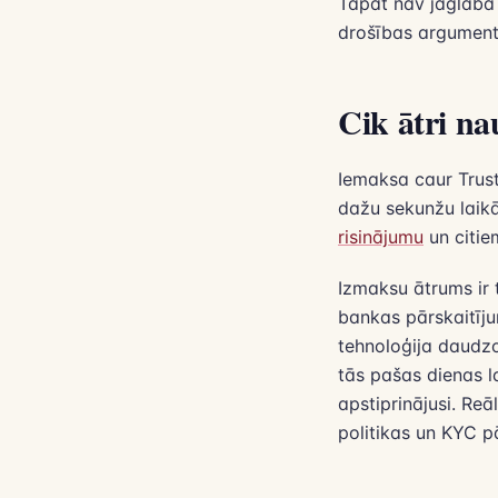
Tāpat nav jāglabā 
drošības argument
Cik ātri n
Iemaksa caur Trust
dažu sekunžu laikā
risinājumu
un citie
Izmaksu ātrums ir 
bankas pārskaitīju
tehnoloģija daudz
tās pašas dienas l
apstiprinājusi. Re
politikas un KYC p