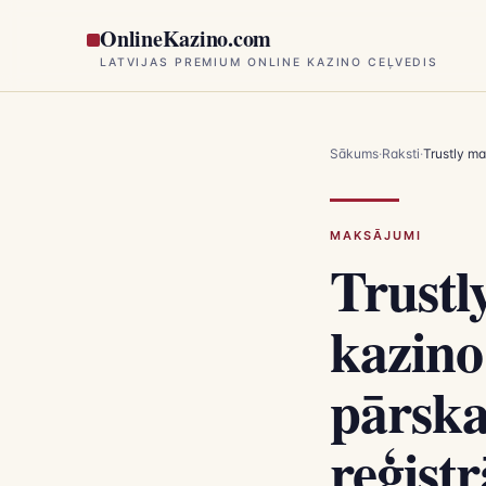
Pāriet uz galveno saturu
OnlineKazino.com
LATVIJAS PREMIUM ONLINE KAZINO CEĻVEDIS
Sākums
·
Raksti
·
Trustly ma
MAKSĀJUMI
Trustl
kazino
pārska
reģistr