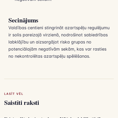
Secinājums
Valdības centieni stingrināt azartspēļu regulējumu
ir solis pareizajā virzienā, nodrošinot sabiedrības
labklājību un aizsargājot riska grupas no
potenciālajām negatīvām sekām, kas var rasties
no nekontrolētas azartspēļu spēlēšanas.
LASĪT VĒL
Saistīti raksti