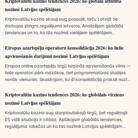
Kriptovalūtu kazino tendences 2026: ko globālā attīstība
nozīmē Latvijas spēlētājam
Kriptovalūtu kazino strauji aug pasaulē, taču Latvijā tie
darbojas stingra regulējuma ietvaros. Analizējam globālās
tendences un to, ko tās nozīmē vietējiem spēlētājiem.
Eiropas azartspēļu operatoru konsolidācija 2026: ko lielie
apvienošanās darījumi nozīmē Latvijas spēlētājam
Eiropas online azartspēļu tirgū turpinās apvienošanās vilnis —
lielie operatori pērk mazākos, bet programmatūras studijas
nonāk vienuviet. Skaidrojam, ko šī konsolidācija praksē nozīmē
spēlētājam Latvijā.
Kriptovalūtu kazino tendences 2026: ko globālais virziens
nozīmē Latvijas spēlētājam
Kriptovalūtu kazino aug starptautiskajā tirgū, bet regulētajā
ES vidē situācija ir citāda. Aplūkojam globālās tendences,
regulējuma robežas un ko tas nozīmē Latvijas spēlētājam
2026. gadā.