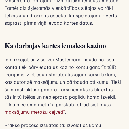
Mastercard joprojām ir izplatītākā iemaksu metode.
Tomēr aiz šķietamās vienkāršības slēpjas vairāki
tehniski un drošības aspekti, ko spēlētājam ir vērts
saprast, pirms viņš ievada kartes datus.
Kā darbojas kartes iemaksa kazino
Iemaksājot ar Visa vai Mastercard, nauda no jūsu
konta tiek pārvietota uz kazino kontu gandrīz tūlīt.
Darījums iziet cauri starptautiskajam karšu tīklam,
kas autorizē maksājumu un pārbauda atlikumu. Tieši
šī infrastruktūra padara karšu iemaksas tik ērtas —
tās ir tūlītējas un nepieprasa papildu konta izveidi.
Pilnu pieejamo metožu pārskatu atradīsiet mūsu
maksājumu metožu ceļvedī
.
Praksē process izskatās tā: izvēlaties karšu