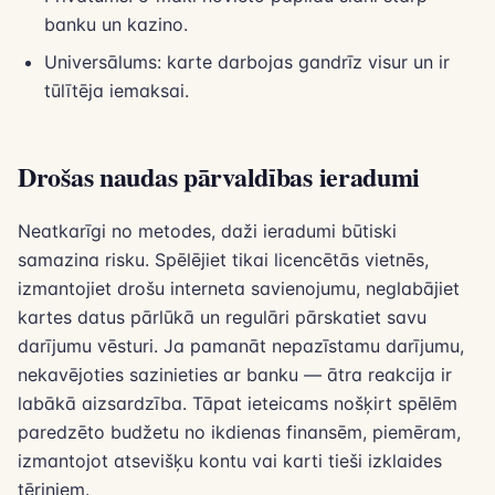
banku un kazino.
Universālums: karte darbojas gandrīz visur un ir
tūlītēja iemaksai.
Drošas naudas pārvaldības ieradumi
Neatkarīgi no metodes, daži ieradumi būtiski
samazina risku. Spēlējiet tikai licencētās vietnēs,
izmantojiet drošu interneta savienojumu, neglabājiet
kartes datus pārlūkā un regulāri pārskatiet savu
darījumu vēsturi. Ja pamanāt nepazīstamu darījumu,
nekavējoties sazinieties ar banku — ātra reakcija ir
labākā aizsardzība. Tāpat ieteicams nošķirt spēlēm
paredzēto budžetu no ikdienas finansēm, piemēram,
izmantojot atsevišķu kontu vai karti tieši izklaides
tēriņiem.