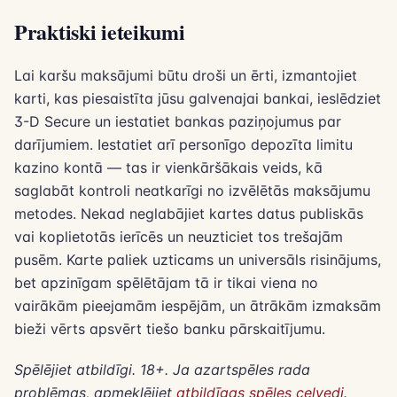
Praktiski ieteikumi
Lai karšu maksājumi būtu droši un ērti, izmantojiet
karti, kas piesaistīta jūsu galvenajai bankai, ieslēdziet
3-D Secure un iestatiet bankas paziņojumus par
darījumiem. Iestatiet arī personīgo depozīta limitu
kazino kontā — tas ir vienkāršākais veids, kā
saglabāt kontroli neatkarīgi no izvēlētās maksājumu
metodes. Nekad neglabājiet kartes datus publiskās
vai koplietotās ierīcēs un neuzticiet tos trešajām
pusēm. Karte paliek uzticams un universāls risinājums,
bet apzinīgam spēlētājam tā ir tikai viena no
vairākām pieejamām iespējām, un ātrākām izmaksām
bieži vērts apsvērt tiešo banku pārskaitījumu.
Spēlējiet atbildīgi. 18+. Ja azartspēles rada
problēmas, apmeklējiet
atbildīgas spēles ceļvedi
.