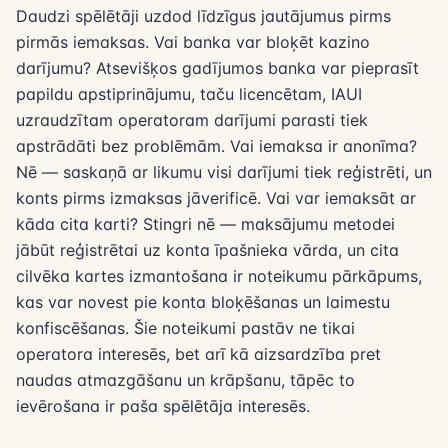
Daudzi spēlētāji uzdod līdzīgus jautājumus pirms
pirmās iemaksas. Vai banka var bloķēt kazino
darījumu? Atsevišķos gadījumos banka var pieprasīt
papildu apstiprinājumu, taču licencētam, IAUI
uzraudzītam operatoram darījumi parasti tiek
apstrādāti bez problēmām. Vai iemaksa ir anonīma?
Nē — saskaņā ar likumu visi darījumi tiek reģistrēti, un
konts pirms izmaksas jāverificē. Vai var iemaksāt ar
kāda cita karti? Stingri nē — maksājumu metodei
jābūt reģistrētai uz konta īpašnieka vārda, un cita
cilvēka kartes izmantošana ir noteikumu pārkāpums,
kas var novest pie konta bloķēšanas un laimestu
konfiscēšanas. Šie noteikumi pastāv ne tikai
operatora interesēs, bet arī kā aizsardzība pret
naudas atmazgāšanu un krāpšanu, tāpēc to
ievērošana ir paša spēlētāja interesēs.