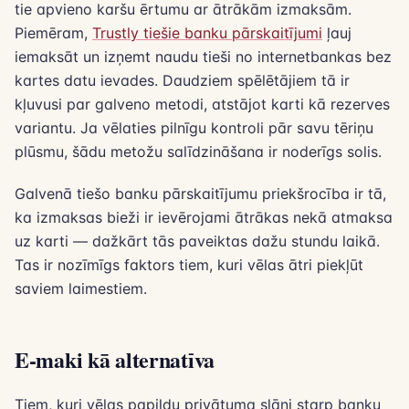
tie apvieno karšu ērtumu ar ātrākām izmaksām.
Piemēram,
Trustly tiešie banku pārskaitījumi
ļauj
iemaksāt un izņemt naudu tieši no internetbankas bez
kartes datu ievades. Daudziem spēlētājiem tā ir
kļuvusi par galveno metodi, atstājot karti kā rezerves
variantu. Ja vēlaties pilnīgu kontroli pār savu tēriņu
plūsmu, šādu metožu salīdzināšana ir noderīgs solis.
Galvenā tiešo banku pārskaitījumu priekšrocība ir tā,
ka izmaksas bieži ir ievērojami ātrākas nekā atmaksa
uz karti — dažkārt tās paveiktas dažu stundu laikā.
Tas ir nozīmīgs faktors tiem, kuri vēlas ātri piekļūt
saviem laimestiem.
E-maki kā alternatīva
Tiem, kuri vēlas papildu privātuma slāni starp banku