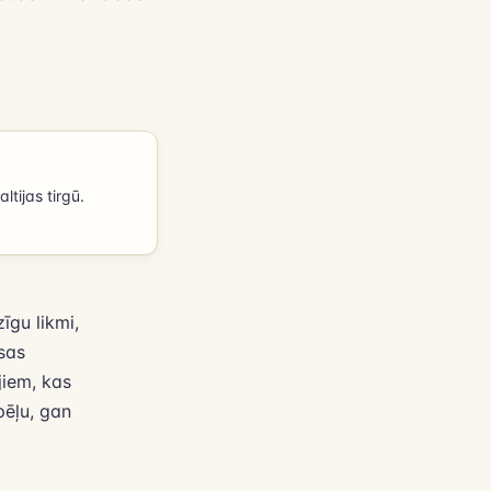
ltijas tirgū.
īgu likmi,
osas
jiem, kas
pēļu, gan