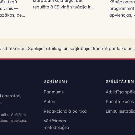
starptautiskajā tirgū, bet
ēļu tirgū
Kāpēc operat
regulētajā ES vidē situācija ir
 vilnis —
programmatū
citāda. Aplūkojam globālās
mazākos, bet
apvienojas, k
tendences, regulējuma robežas un
ijas nonāk
reaģē un ko 
ko tas nozīmē Latvijas spēlētājam
 ko šī
Latvijas spē
2026. gadā.
 nozīmē
isīt atkarību. Spēlējiet atbildīgi un saglabājiet kontroli pār laiku un
UZŅĒMUMS
SPĒLĒTĀJIEM
Par mums
Atbildīga spēl
i operatori,
Autori
Pašatteikušos 
.
Redakcionālā politika
Limitu iestatīš
karību. Spēlējiet
zības inspekcija
.
Vērtēšanas
metodoloģija