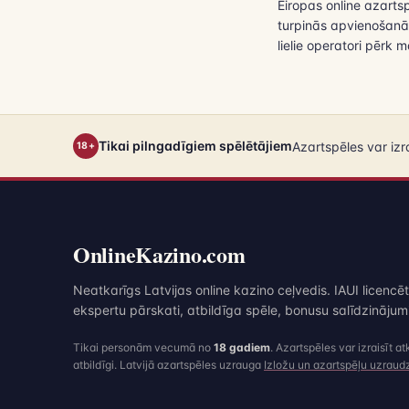
Eiropas online azartsp
turpinās apvienošanās
lielie operatori pērk 
programmatūras stud
vienuviet. Skaidrojam,
konsolidācija praksē
spēlētājam Latvijā.
Tikai pilngadīgiem spēlētājiem
Azartspēles var izra
18+
OnlineKazino.com
Neatkarīgs Latvijas online kazino ceļvedis. IAUI licencēt
ekspertu pārskati, atbildīga spēle, bonusu salīdzinājumi
Tikai personām vecumā no
18 gadiem
. Azartspēles var izraisīt at
atbildīgi. Latvijā azartspēles uzrauga
Izložu un azartspēļu uzraud