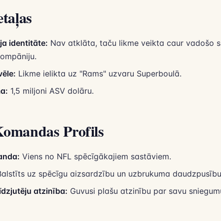
taļas
ja identitāte:
Nav atklāta, taču likme veikta caur vadošo 
kompāniju.
ēle:
Likme ielikta uz "Rams" uzvaru Superboulā.
a:
1,5 miljoni ASV dolāru.
omandas Profils
anda:
Viens no NFL spēcīgākajiem sastāviem.
alstīts uz spēcīgu aizsardzību un uzbrukuma daudzpusību
īdzjutēju atzinība:
Guvusi plašu atzinību par savu sniegum