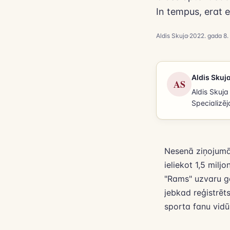
In tempus, erat 
Aldis Skuja
·
2022. gada 8.
Aldis Skuj
AS
Aldis Skuja 
Specializēj
Nesenā ziņojumā 
ieliekot 1,5 mil
"Rams" uzvaru ga
jebkad reģistrēt
sporta fanu vidū