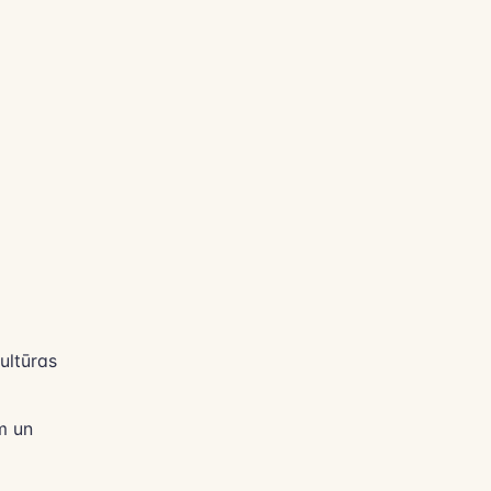
ultūras
m un