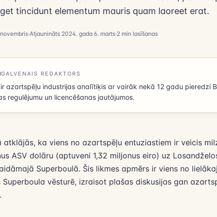
eget tincidunt elementum mauris quam laoreet erat.
 novembris
·
Atjaunināts
2024. gada 6. marts
·
2
min lasīšanas
a
GALVENAIS REDAKTORS
ir azartspēļu industrijas analītiķis ar vairāk nekā 12 gadu pieredzi Ba
as regulējumu un licencēšanas jautājumos.
atklājās, ka viens no azartspēļu entuziastiem ir veicis milz
jonus ASV dolāru (aptuveni 1,32 miljonus eiro) uz Losandžel
idāmajā Superboulā. Šis likmes apmērs ir viens no lielāka
s Superboula vēsturē, izraisot plašas diskusijas gan azarts
.