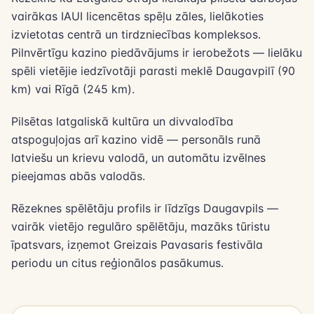
vairākas IAUI licencētas spēļu zāles, lielākoties
izvietotas centrā un tirdzniecības kompleksos.
Pilnvērtīgu kazino piedāvājums ir ierobežots — lielāku
spēli vietējie iedzīvotāji parasti meklē Daugavpilī (90
km) vai Rīgā (245 km).
Pilsētas latgaliskā kultūra un divvalodība
atspoguļojas arī kazino vidē — personāls runā
latviešu un krievu valodā, un automātu izvēlnes
pieejamas abās valodās.
Rēzeknes spēlētāju profils ir līdzīgs Daugavpils —
vairāk vietējo regulāro spēlētāju, mazāks tūristu
īpatsvars, izņemot Greizais Pavasaris festivāla
periodu un citus reģionālos pasākumus.