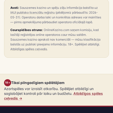
Avoti:
Sauszemes kazino un spēļu zāļu informācija balstīta uz
IAUI publisko licenciātu reģistru
(pēdējoreiz pārbaudīts:
2026-
05-31
). Operatoru darba laiki un konkrētas adreses var mainīties
— pirms apmeklējuma pārbaudiet operatora oficiālajā lapā.
Caurspīdības atruna:
OnlineKazino.com saņem komisiju, kad
lasītāji reģistrējas online operatoros caur mūsu saitēm.
Sauszemes kazino apraksti nav komerciāli — mūsu klasifikācija
balstās uz publiski pieejamo informāciju. 18+. Spēlējiet atbildīgi.
Atbildīgas spēles ceļvedis
.
Tikai pilngadīgiem spēlētājiem
18+
Azartspēles var izraisīt atkarību. Spēlējiet atbildīgi un
saglabājiet kontroli pār laiku un budžetu.
Atbildīgas spēles
ceļvedis →