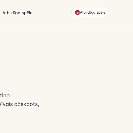
Atbildīga spēle
Atbildīga spēle
18+
zino
īvais džekpots,