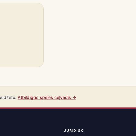
 budžetu.
Atbildīgas spēles ceļvedis →
JURIDISKI