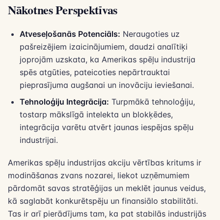
Nākotnes Perspektīvas
Atveseļošanās Potenciāls:
Neraugoties uz
pašreizējiem izaicinājumiem, daudzi analītiķi
joprojām uzskata, ka Amerikas spēļu industrija
spēs atgūties, pateicoties nepārtrauktai
pieprasījuma augšanai un inovāciju ieviešanai.
Tehnoloģiju Integrācija:
Turpmākā tehnoloģiju,
tostarp mākslīgā intelekta un blokķēdes,
integrācija varētu atvērt jaunas iespējas spēļu
industrijai.
Amerikas spēļu industrijas akciju vērtības kritums ir
modināšanas zvans nozarei, liekot uzņēmumiem
pārdomāt savas stratēģijas un meklēt jaunus veidus,
kā saglabāt konkurētspēju un finansiālo stabilitāti.
Tas ir arī pierādījums tam, ka pat stabilās industrijās