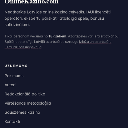
OnlineKazino.com
Neatkarīgs Latvijas online kazino ceļvedis. IAUI licencēti
operatori, ekspertu pārskati, atbildīga spēle, bonusu
salīdzinājumi.
Tikai personām vecumā no
18 gadiem
. Azartspēles var izraisīt atkarību.
Spēlējiet atbildīgi. Latvijā azartspēles uzrauga
Izložu un azartspēļu
uzraudzības inspekcija
.
UZŅĒMUMS
Par mums
Autori
Redakcionālā politika
Vērtēšanas metodoloģija
Sauszemes kazino
Kontakti