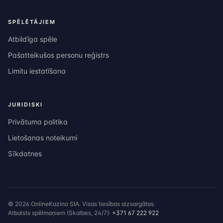
SPĒLĒTĀJIEM
Atbildīga spēle
Pašatteikušos personu reģistrs
Limitu iestatīšana
JURIDISKI
Privātuma politika
Lietošanas noteikumi
Sīkdatnes
©
2026
OnlineKazino SIA
. Visas tiesības aizsargātas.
Atbalsts spēlmaņiem (Skalbes, 24/7):
+371 67 222 922