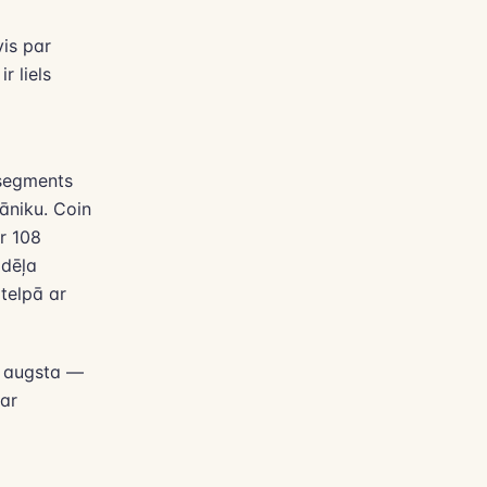
vis par
r liels
a segments
hāniku. Coin
ir 108
 dēļa
 telpā ar
gi augsta —
var