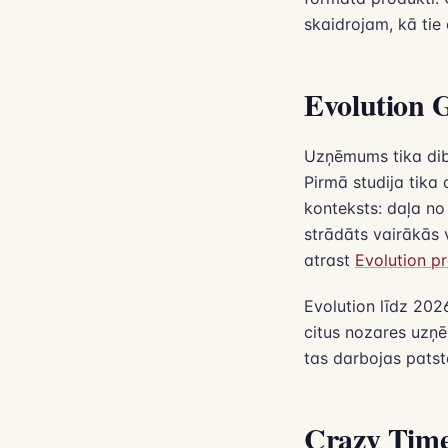
skaidrojam, kā tie
Evolution 
Uzņēmums tika dibi
Pirmā studija tika 
konteksts: daļa no 
strādāts vairākās v
atrast
Evolution pr
Evolution līdz 202
citus nozares uzņ
tas darbojas patst
Crazy Tim