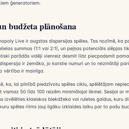
ētiem ģeneratoriem.
 un budžeta plānošana
poly Live ir augstas dispersijas spēles. Tas nozīmē, ka 
lielas summas (1:1 vai 2:1), un peļņas potenciāls slēpjas ti
stiski parādās vidēji vienreiz desmit līdz piecpadsmit pama
dispersija ir zemāka, jo karstie numuri un to reizinātāji pa
to vērtība ir mainīga.
ē, ka, lai pilnībā piedzīvotu spēles ciklu, spēlētājam nepi
st vismaz 50 līdz 100 reizēm minimālajai likmei. Sesijai ar
s izvēlēties klasiskos blekdžeka vai ruletes galdus, kuru dis
uru spēles ritms ļauj ilgāku izklaides laiku par to pašu bu