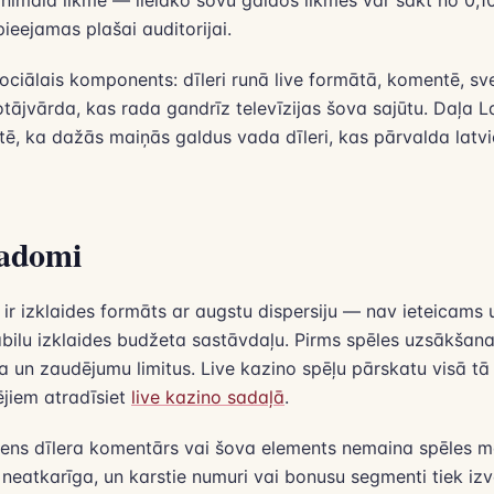
minimālā likme — lielāko šovu galdos likmes var sākt no 0,1
ieejamas plašai auditorijai.
sociālais komponents: dīleri runā live formātā, komentē, sv
otājvārda, kas rada gandrīz televīzijas šova sajūtu. Daļa L
rtē, ka dažās maiņās galdus vada dīleri, kas pārvalda latvi
padomi
r izklaides formāts ar augstu dispersiju — nav ieteicams
abilu izklaides budžeta sastāvdaļu. Pirms spēles uzsākšan
ika un zaudējumu limitus. Live kazino spēļu pārskatu visā t
jiem atradīsiet
live kazino sadaļā
.
viens dīlera komentārs vai šova elements nemaina spēles 
 neatkarīga, un karstie numuri vai bonusu segmenti tiek izvēl