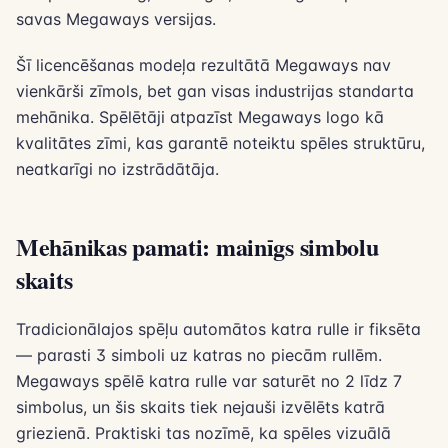
savas Megaways versijas.
Šī licencēšanas modeļa rezultātā Megaways nav
vienkārši zīmols, bet gan visas industrijas standarta
mehānika. Spēlētāji atpazīst Megaways logo kā
kvalitātes zīmi, kas garantē noteiktu spēles struktūru,
neatkarīgi no izstrādātāja.
Mehānikas pamati: mainīgs simbolu
skaits
Tradicionālajos spēļu automātos katra rulle ir fiksēta
— parasti 3 simboli uz katras no piecām rullēm.
Megaways spēlē katra rulle var saturēt no 2 līdz 7
simbolus, un šis skaits tiek nejauši izvēlēts katrā
griezienā. Praktiski tas nozīmē, ka spēles vizuālā