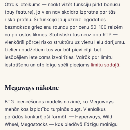
Otrais ieteikums — neaktivizēt funkciju pirkt bonusu
(buy feature), ja vien nav skaidra izpratne par tās
riska profilu. Šī funkcija ļauj uzreiz iegādāties
bezmaksas griezienu raundu par cenu 50–100 reizēm
no parastās likmes. Statistiski tas neuzlabo RTP —
vienkārši pārceļ riska struktūru uz vienu lielu darījumu.
Lieliem budžetiem tas var būt pievilcīgi, bet
iesācējiem ieteicams izvairīties. Vairāk par limitu
iestatīšanu un atbildīgu spēli pieejams
limitu sadaļā
.
Megaways nākotne
BTG licencēšanas modelis nozīmē, ka Megaways
mehānikas izplatība turpinās augt. Vienlaikus
parādās konkurējoši formāti — Hyperways, Wild
Wheel, Megastacks — kas piedāvā līdzīgu mainīgu