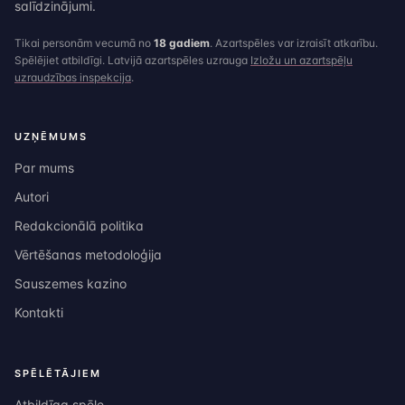
salīdzinājumi.
Tikai personām vecumā no
18 gadiem
. Azartspēles var izraisīt atkarību.
Spēlējiet atbildīgi. Latvijā azartspēles uzrauga
Izložu un azartspēļu
uzraudzības inspekcija
.
UZŅĒMUMS
Par mums
Autori
Redakcionālā politika
Vērtēšanas metodoloģija
Sauszemes kazino
Kontakti
SPĒLĒTĀJIEM
Atbildīga spēle