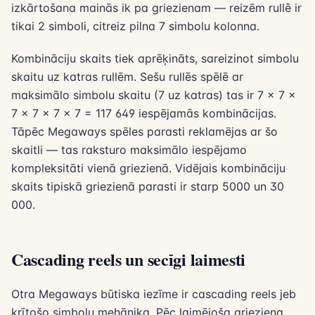
izkārtošana mainās ik pa griezienam — reizēm rullē ir
tikai 2 simboli, citreiz pilna 7 simbolu kolonna.
Kombināciju skaits tiek aprēķināts, sareizinot simbolu
skaitu uz katras rullēm. Sešu rullēs spēlē ar
maksimālo simbolu skaitu (7 uz katras) tas ir 7 × 7 ×
7 × 7 × 7 × 7 = 117 649 iespējamās kombinācijas.
Tāpēc Megaways spēles parasti reklamējas ar šo
skaitli — tas raksturo maksimālo iespējamo
kompleksitāti vienā griezienā. Vidējais kombināciju
skaits tipiskā griezienā parasti ir starp 5000 un 30
000.
Cascading reels un secīgi laimesti
Otra Megaways būtiska iezīme ir cascading reels jeb
krītošo simbolu mehānika. Pēc laimējoša grieziena,