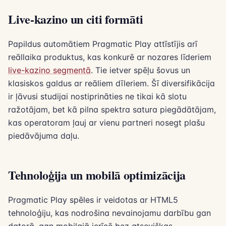
Live-kazino un citi formāti
Papildus automātiem Pragmatic Play attīstījis arī
reāllaika produktus, kas konkurē ar nozares līderiem
live-kazino segmentā
. Tie ietver spēļu šovus un
klasiskos galdus ar reāliem dīleriem. Šī diversifikācija
ir ļāvusi studijai nostiprināties ne tikai kā slotu
ražotājam, bet kā pilna spektra satura piegādātājam,
kas operatoram ļauj ar vienu partneri nosegt plašu
piedāvājuma daļu.
Tehnoloģija un mobilā optimizācija
Pragmatic Play spēles ir veidotas ar HTML5
tehnoloģiju, kas nodrošina nevainojamu darbību gan