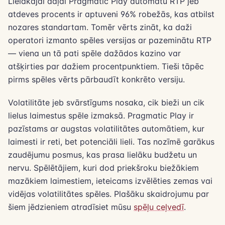
Lielākajai daļai Pragmatic Play automātu RTP jeb
atdeves procents ir aptuveni 96% robežās, kas atbilst
nozares standartam. Tomēr vērts zināt, ka daži
operatori izmanto spēles versijas ar pazeminātu RTP
— viena un tā pati spēle dažādos kazino var
atšķirties par dažiem procentpunktiem. Tieši tāpēc
pirms spēles vērts pārbaudīt konkrēto versiju.
Volatilitāte jeb svārstīgums nosaka, cik bieži un cik
lielus laimestus spēle izmaksā. Pragmatic Play ir
pazīstams ar augstas volatilitātes automātiem, kur
laimesti ir reti, bet potenciāli lieli. Tas nozīmē garākus
zaudējumu posmus, kas prasa lielāku budžetu un
nervu. Spēlētājiem, kuri dod priekšroku biežākiem
mazākiem laimestiem, ieteicams izvēlēties zemas vai
vidējas volatilitātes spēles. Plašāku skaidrojumu par
šiem jēdzieniem atradīsiet mūsu
spēļu ceļvedī
.