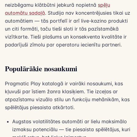
neizbēgamu klātbūtni jebkurā nopietnā
spēļu
automātu sadaļā
. Studija nav koncentrējusies tikai uz
automātiem — tās portfelī ir arī live-kazino produkti
un citi formāti, taču tieši sloti ir tās pazīstamākā
vizītkarte. Tieši plašums un konsekventa kvalitāte ir
padarījuši zīmolu par operatoru iecienītu partneri.
Populārākie nosaukumi
Pragmatic Play katalogā ir vairāki nosaukumi, kas
kļuvuši par īstiem žanra klasiķiem. Tie izceļas ar
atpazīstamu vizuālo stilu un funkciju mehānikām, kas
spēlētājus piesaista atkārtoti.
Augstas volatilitātes automāti ar lielu maksimālo
izmaksu potenciālu — tie piesaista spēlētājus, kuri