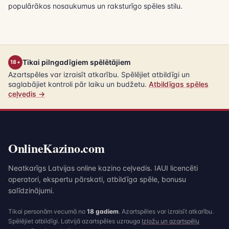
populārākos nosaukumus un raksturīgo spēles stilu.
Tikai pilngadīgiem spēlētājiem
18+
Azartspēles var izraisīt atkarību. Spēlējiet atbildīgi un
saglabājiet kontroli pār laiku un budžetu.
Atbildīgas spēles
ceļvedis →
OnlineKazino.com
Neatkarīgs Latvijas online kazino ceļvedis. IAUI licencēti
operatori, ekspertu pārskati, atbildīga spēle, bonusu
salīdzinājumi.
Tikai personām vecumā no
18 gadiem
. Azartspēles var izraisīt atkarību.
Spēlējiet atbildīgi. Latvijā azartspēles uzrauga
Izložu un azartspēļu