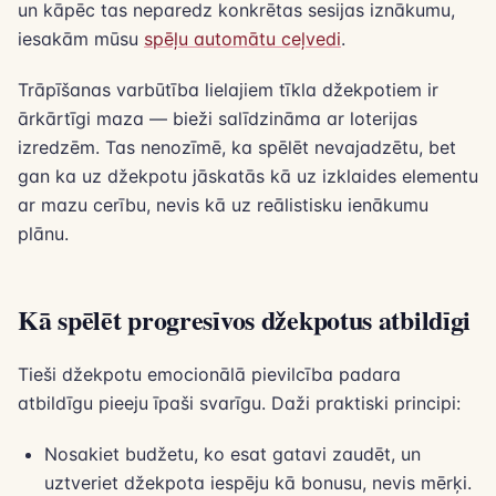
un kāpēc tas neparedz konkrētas sesijas iznākumu,
iesakām mūsu
spēļu automātu ceļvedi
.
Trāpīšanas varbūtība lielajiem tīkla džekpotiem ir
ārkārtīgi maza — bieži salīdzināma ar loterijas
izredzēm. Tas nenozīmē, ka spēlēt nevajadzētu, bet
gan ka uz džekpotu jāskatās kā uz izklaides elementu
ar mazu cerību, nevis kā uz reālistisku ienākumu
plānu.
Kā spēlēt progresīvos džekpotus atbildīgi
Tieši džekpotu emocionālā pievilcība padara
atbildīgu pieeju īpaši svarīgu. Daži praktiski principi:
Nosakiet budžetu, ko esat gatavi zaudēt, un
uztveriet džekpota iespēju kā bonusu, nevis mērķi.