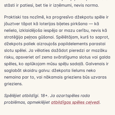
stāsti ir patiesi, bet tie ir izņēmumi, nevis norma.
Praktiski tas nozīmē, ka progresīvo džekpotu spēle ir
jāuztver tāpat kā loterijas biļetes pirkšana — kā
neliela, izklaidējoša iespēja ar mazu cerību, nevis kā
stratēģija peļņas gūšanai. Spēlētājam, kurš to saprot,
džekpots paliek aizraujošs papildelements parastai
slotu spēlei. Ja vēlaties dažādot pieredzi ar mazāku
risku, apsveriet arī zema svārstīguma slotus vai galda
spēles, ko aplūkojam mūsu spēļu sadaļā. Galvenais ir
saglabāt skaidru galvu: džekpota lielums neko
nemaina par to, vai nākamais grieziens būs uzvaras
grieziens.
Spēlējiet atbildīgi. 18+. Ja azartspēles rada
problēmas, apmeklējiet
atbildīgas spēles ceļvedi
.