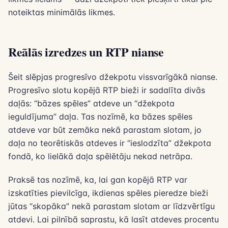
noteiktas minimālās likmes.
Reālās izredzes un RTP nianse
Šeit slēpjas progresīvo džekpotu vissvarīgākā nianse.
Progresīvo slotu kopējā RTP bieži ir sadalīta divās
daļās: “bāzes spēles” atdeve un “džekpota
ieguldījuma” daļa. Tas nozīmē, ka bāzes spēles
atdeve var būt zemāka nekā parastam slotam, jo
daļa no teorētiskās atdeves ir “ieslodzīta” džekpota
fondā, ko lielākā daļa spēlētāju nekad netrāpa.
Praksē tas nozīmē, ka, lai gan kopējā RTP var
izskatīties pievilcīga, ikdienas spēles pieredze bieži
jūtas “skopāka” nekā parastam slotam ar līdzvērtīgu
atdevi. Lai pilnībā saprastu, kā lasīt atdeves procentu