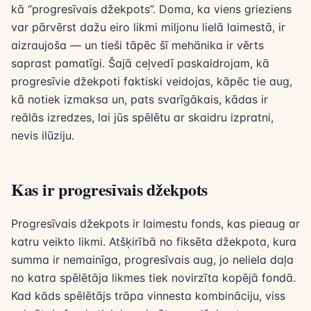
kā “progresīvais džekpots”. Doma, ka viens grieziens
var pārvērst dažu eiro likmi miljonu lielā laimestā, ir
aizraujoša — un tieši tāpēc šī mehānika ir vērts
saprast pamatīgi. Šajā ceļvedī paskaidrojam, kā
progresīvie džekpoti faktiski veidojas, kāpēc tie aug,
kā notiek izmaksa un, pats svarīgākais, kādas ir
reālās izredzes, lai jūs spēlētu ar skaidru izpratni,
nevis ilūziju.
Kas ir progresīvais džekpots
Progresīvais džekpots ir laimestu fonds, kas pieaug ar
katru veikto likmi. Atšķirībā no fiksēta džekpota, kura
summa ir nemainīga, progresīvais aug, jo neliela daļa
no katra spēlētāja likmes tiek novirzīta kopējā fondā.
Kad kāds spēlētājs trāpa vinnesta kombināciju, viss