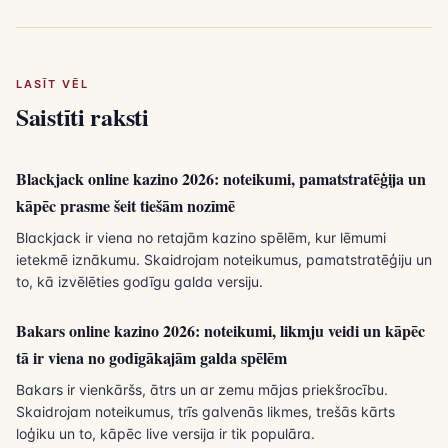
LASĪT VĒL
Saistīti raksti
Blackjack online kazino 2026: noteikumi, pamatstratēģija un
kāpēc prasme šeit tiešām nozīmē
Blackjack ir viena no retajām kazino spēlēm, kur lēmumi
ietekmē iznākumu. Skaidrojam noteikumus, pamatstratēģiju un
to, kā izvēlēties godīgu galda versiju.
Bakars online kazino 2026: noteikumi, likmju veidi un kāpēc
tā ir viena no godīgākajām galda spēlēm
Bakars ir vienkāršs, ātrs un ar zemu mājas priekšrocību.
Skaidrojam noteikumus, trīs galvenās likmes, trešās kārts
loģiku un to, kāpēc live versija ir tik populāra.