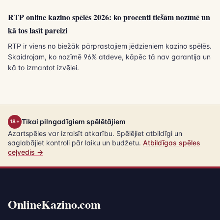
RTP online kazino spēlēs 2026: ko procenti tiešām nozīmē un
kā tos lasīt pareizi
RTP ir viens no biežāk pārprastajiem jēdzieniem kazino spēlēs.
Skaidrojam, ko nozīmē 96% atdeve, kāpēc tā nav garantija un
kā to izmantot izvēlei.
Tikai pilngadīgiem spēlētājiem
18+
Azartspēles var izraisīt atkarību. Spēlējiet atbildīgi un
saglabājiet kontroli pār laiku un budžetu.
Atbildīgas spēles
ceļvedis →
OnlineKazino.com