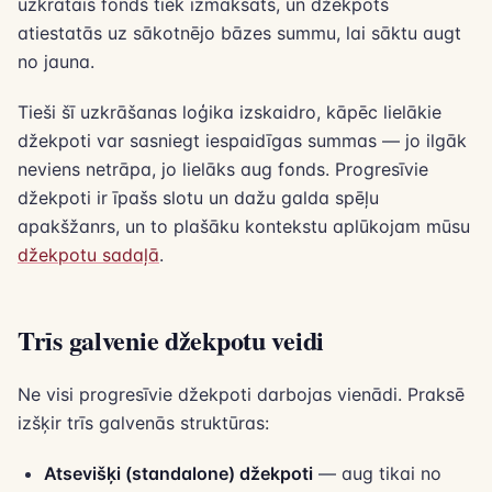
uzkrātais fonds tiek izmaksāts, un džekpots
atiestatās uz sākotnējo bāzes summu, lai sāktu augt
no jauna.
Tieši šī uzkrāšanas loģika izskaidro, kāpēc lielākie
džekpoti var sasniegt iespaidīgas summas — jo ilgāk
neviens netrāpa, jo lielāks aug fonds. Progresīvie
džekpoti ir īpašs slotu un dažu galda spēļu
apakšžanrs, un to plašāku kontekstu aplūkojam mūsu
džekpotu sadaļā
.
Trīs galvenie džekpotu veidi
Ne visi progresīvie džekpoti darbojas vienādi. Praksē
izšķir trīs galvenās struktūras:
Atsevišķi (standalone) džekpoti
— aug tikai no