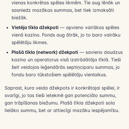
vienas konkrētas spēles likmēm. Tie aug lēnāk un
sasniedz mazākas summas, bet tiek izmaksāti
biežāk.
Vietēja tīkla džekpoti
— apvieno vairākas spēles
vienā kazino. Fonds aug ātrāk, jo to baro vairāku
spēlētāju likmes.
Plašā tīkla (network) džekpoti
— savieno daudzus
kazino un operatorus visā izstrādātāja tīklā. Tieši
šeit veidojas leģendārās septiņciparu summas, jo
fondu baro tūkstošiem spēlētāju vienlaikus.
Saprast, kura veida džekpots ir konkrētajai spēlei, ir
svarīgi, jo tas tieši ietekmē gan potenciālo summu,
gan trāpīšanas biežumu. Plašā tīkla džekpoti sola
lielāko summu, bet ar attiecīgi mazāku iespējamību.