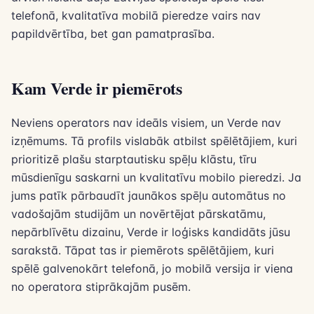
telefonā, kvalitatīva mobilā pieredze vairs nav
papildvērtība, bet gan pamatprasība.
Kam Verde ir piemērots
Neviens operators nav ideāls visiem, un Verde nav
izņēmums. Tā profils vislabāk atbilst spēlētājiem, kuri
prioritizē plašu starptautisku spēļu klāstu, tīru
mūsdienīgu saskarni un kvalitatīvu mobilo pieredzi. Ja
jums patīk pārbaudīt jaunākos spēļu automātus no
vadošajām studijām un novērtējat pārskatāmu,
nepārblīvētu dizainu, Verde ir loģisks kandidāts jūsu
sarakstā. Tāpat tas ir piemērots spēlētājiem, kuri
spēlē galvenokārt telefonā, jo mobilā versija ir viena
no operatora stiprākajām pusēm.