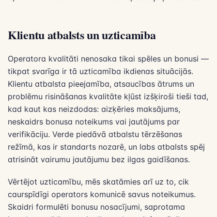
Klientu atbalsts un uzticamība
Operatora kvalitāti nenosaka tikai spēles un bonusi —
tikpat svarīga ir tā uzticamība ikdienas situācijās.
Klientu atbalsta pieejamība, atsaucības ātrums un
problēmu risināšanas kvalitāte kļūst izšķiroši tieši tad,
kad kaut kas neizdodas: aizķēries maksājums,
neskaidrs bonusa noteikums vai jautājums par
verifikāciju. Verde piedāvā atbalstu tērzēšanas
režīmā, kas ir standarts nozarē, un labs atbalsts spēj
atrisināt vairumu jautājumu bez ilgas gaidīšanas.
Vērtējot uzticamību, mēs skatāmies arī uz to, cik
caurspīdīgi operators komunicē savus noteikumus.
Skaidri formulēti bonusu nosacījumi, saprotama