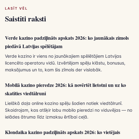
LASĪT VĒL
Saistīti raksti
Verde kazino padziļināts apskats 2026: ko jaunākais zīmols
piedāvā Latvijas spēlētājam
Verde kazino ir viens no jaunākajiem spēlētājiem Latvijas
licencēto operatoru vidū. Izvērtējam spēļu klāstu, bonusus,
maksājumus un to, kam šis zīmols der vislabāk.
Mobilā kazino pieredze 2026: kā novērtēt lietotni un uz ko
skatīties viedtālrunī
Lielākā daļa online kazino spēļu šodien notiek viedtālrunī.
Skaidrojam, kas atšķir labu mobilo pieredzi no viduvējas — no
ielādes ātruma līdz izmaksu ērtībai ceļā.
Klondaika kazino padziļināts apskats 2026: ko vietējais