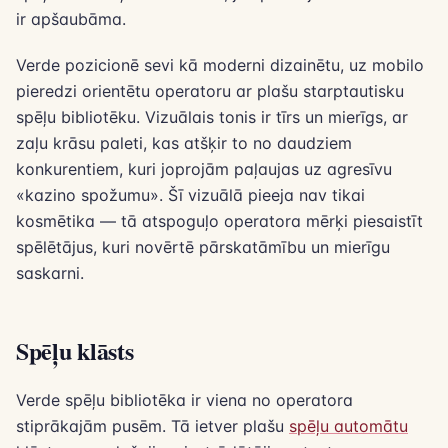
ir apšaubāma.
Verde pozicionē sevi kā moderni dizainētu, uz mobilo
pieredzi orientētu operatoru ar plašu starptautisku
spēļu bibliotēku. Vizuālais tonis ir tīrs un mierīgs, ar
zaļu krāsu paleti, kas atšķir to no daudziem
konkurentiem, kuri joprojām paļaujas uz agresīvu
«kazino spožumu». Šī vizuālā pieeja nav tikai
kosmētika — tā atspoguļo operatora mērķi piesaistīt
spēlētājus, kuri novērtē pārskatāmību un mierīgu
saskarni.
Spēļu klāsts
Verde spēļu bibliotēka ir viena no operatora
stiprākajām pusēm. Tā ietver plašu
spēļu automātu