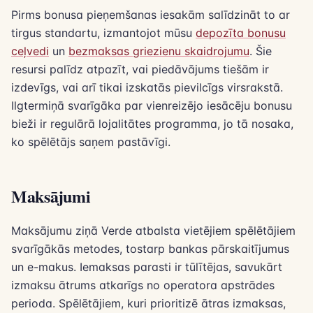
Pirms bonusa pieņemšanas iesakām salīdzināt to ar
tirgus standartu, izmantojot mūsu
depozīta bonusu
ceļvedi
un
bezmaksas griezienu skaidrojumu
. Šie
resursi palīdz atpazīt, vai piedāvājums tiešām ir
izdevīgs, vai arī tikai izskatās pievilcīgs virsrakstā.
Ilgtermiņā svarīgāka par vienreizējo iesācēju bonusu
bieži ir regulārā lojalitātes programma, jo tā nosaka,
ko spēlētājs saņem pastāvīgi.
Maksājumi
Maksājumu ziņā Verde atbalsta vietējiem spēlētājiem
svarīgākās metodes, tostarp bankas pārskaitījumus
un e-makus. Iemaksas parasti ir tūlītējas, savukārt
izmaksu ātrums atkarīgs no operatora apstrādes
perioda. Spēlētājiem, kuri prioritizē ātras izmaksas,