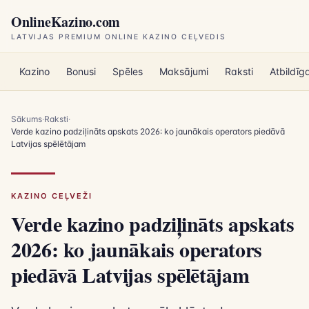
Pāriet uz galveno saturu
OnlineKazino.com
LATVIJAS PREMIUM ONLINE KAZINO CEĻVEDIS
Kazino
Bonusi
Spēles
Maksājumi
Raksti
Atbildīg
Sākums
·
Raksti
·
Verde kazino padziļināts apskats 2026: ko jaunākais operators piedāvā
Latvijas spēlētājam
KAZINO CEĻVEŽI
Verde kazino padziļināts apskats
2026: ko jaunākais operators
piedāvā Latvijas spēlētājam