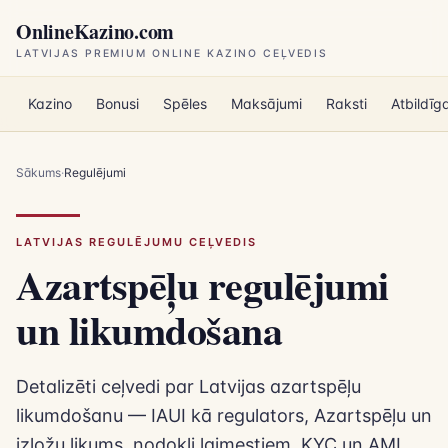
Pāriet uz galveno saturu
OnlineKazino.com
LATVIJAS PREMIUM ONLINE KAZINO CEĻVEDIS
Kazino
Bonusi
Spēles
Maksājumi
Raksti
Atbildīg
Sākums
·
Regulējumi
LATVIJAS REGULĒJUMU CEĻVEDIS
Azartspēļu regulējumi
un likumdošana
Detalizēti ceļvedi par Latvijas azartspēļu
likumdošanu — IAUI kā regulators, Azartspēļu un
izložu likums, nodokļi laimestiem, KYC un AML