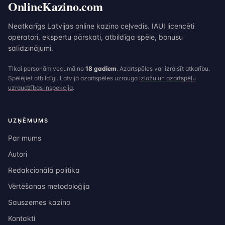
OnlineKazino.com
Neatkarīgs Latvijas online kazino ceļvedis. IAUI licencēti
operatori, ekspertu pārskati, atbildīga spēle, bonusu
salīdzinājumi.
Tikai personām vecumā no
18 gadiem
. Azartspēles var izraisīt atkarību.
Spēlējiet atbildīgi. Latvijā azartspēles uzrauga
Izložu un azartspēļu
uzraudzības inspekcija
.
UZŅĒMUMS
Par mums
Autori
Redakcionālā politika
Vērtēšanas metodoloģija
Sauszemes kazino
Kontakti