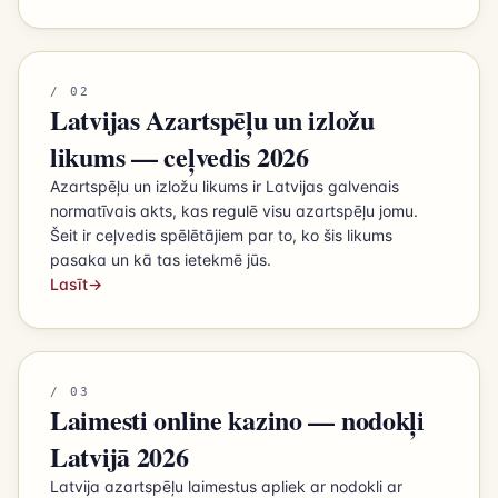
/
02
Latvijas Azartspēļu un izložu
likums — ceļvedis 2026
Azartspēļu un izložu likums ir Latvijas galvenais
normatīvais akts, kas regulē visu azartspēļu jomu.
Šeit ir ceļvedis spēlētājiem par to, ko šis likums
pasaka un kā tas ietekmē jūs.
Lasīt
→
/
03
Laimesti online kazino — nodokļi
Latvijā 2026
Latvija azartspēļu laimestus apliek ar nodokli ar