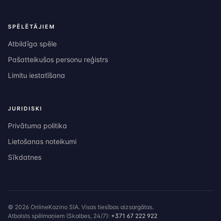
SPĒLĒTĀJIEM
Atbildīga spēle
Pašatteikušos personu reģistrs
Limitu iestatīšana
JURIDISKI
Privātuma politika
Lietošanas noteikumi
Sīkdatnes
©
2026
OnlineKazino SIA
. Visas tiesības aizsargātas.
Atbalsts spēlmaņiem (Skalbes, 24/7):
+371 67 222 922