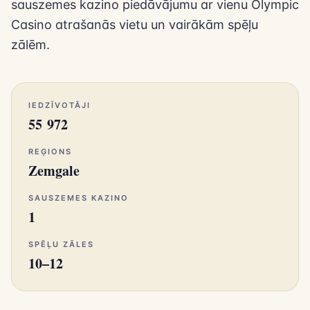
sauszemes kazino piedāvājumu ar vienu Olympic
Casino atrašanās vietu un vairākām spēļu
zālēm.
IEDZĪVOTĀJI
55 972
REĢIONS
Zemgale
SAUSZEMES KAZINO
1
SPĒĻU ZĀLES
10–12