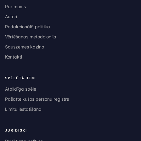
Par mums
Autori
Redakcionālā politika
Vērtēšanas metodoloģija
Sauszemes kazino
Kontakti
SPĒLĒTĀJIEM
Atbildīga spēle
Pašatteikušos personu reģistrs
Limitu iestatīšana
JURIDISKI