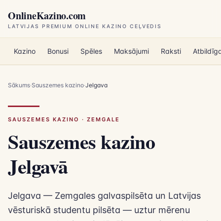
Pāriet uz galveno saturu
OnlineKazino.com
LATVIJAS PREMIUM ONLINE KAZINO CEĻVEDIS
Kazino
Bonusi
Spēles
Maksājumi
Raksti
Atbildīg
Sākums
·
Sauszemes kazino
·
Jelgava
SAUSZEMES KAZINO ·
ZEMGALE
Sauszemes kazino
Jelgavā
Jelgava — Zemgales galvaspilsēta un Latvijas
vēsturiskā studentu pilsēta — uztur mērenu