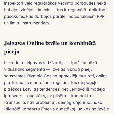
inspektori veic regulārākas vecuma pārbaudes nekā
Latvijas vidējais līmenis — tas ir reģionālā atbildības
pasākums, kas darbojas paralēli nacionālajiem PPR
un limitu instrumentiem.
Jelgavas Online izvēle un kombinētā
pieeja
Liela daļa Jelgavas iedzīvotāju — īpaši jaunākā
vidusslāņa segmenta — izvēlas hibrīda pieeju:
sauszemes Olympic Casino apmeklējumus reti, online
platformas izmantošanu regulāri. Tas atspoguļo
plašākas Latvijas tendences, bet Jelgavā šī modeļa
īpatsvars ir augstāks, jo: pilsēta ir kompakta
(transports nav problēma), demogrāfija ir jaunāka
(digitālā komforta līmenis augstāks), un kazino izvēle