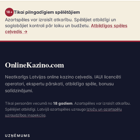
Tikai pilngadīgiem spēlētājiem
18+
Azartspēles var izraisīt atkarību. Spēlējiet atbildīgi un
saglabājiet kontroli pār laiku un budžetu.
Atbildīgas spēles
ceļvedis →
OnlineKazino.com
Neatkarīgs Latvijas online kazino ceļvedis. IAUI licencēti
operatori, ekspertu pārskati, atbildīga spēle, bonusu
salīdzinājumi.
Tikai personām vecumā no
18 gadiem
. Azartspēles var izraisīt atkarību.
Spēlējiet atbildīgi. Latvijā azartspēles uzrauga
Izložu un azartspēļu
uzraudzības inspekcija
.
UZŅĒMUMS