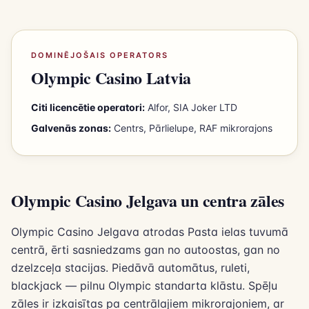
DOMINĒJOŠAIS OPERATORS
Olympic Casino Latvia
Citi licencētie operatori:
Alfor, SIA Joker LTD
Galvenās zonas:
Centrs, Pārlielupe, RAF mikrorajons
Olympic Casino Jelgava un centra zāles
Olympic Casino Jelgava atrodas Pasta ielas tuvumā
centrā, ērti sasniedzams gan no autoostas, gan no
dzelzceļa stacijas. Piedāvā automātus, ruleti,
blackjack — pilnu Olympic standarta klāstu. Spēļu
zāles ir izkaisītas pa centrālajiem mikrorajoniem, ar