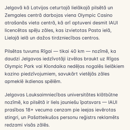
Jelgavā kā Latvijas ceturtajā lielākajā pilsētā un
Zemgales centrā darbojas viena Olympic Casino
atrašanās vieta centrā, kā arī aptuveni desmit IAUI
licencētas spēļu zāles, kas izvietotas Pasta ielā,
Lielajā ielā un dažos tirdzniecības centros.
Pilsētas tuvums Rīgai — tikai 40 km — nozīmē, ka
daudzi Jelgavas iedzīvotāji izvēlas braukt uz Rīgas
Olympic Park vai Klondaika nedēļas nogalēs lielākiem
kazino piedzīvojumiem, savukārt vietējās zāles
apmeklē ikdienas spēlēm.
Jelgavas Lauksaimniecības universitātes klātbūtne
nozīmē, ka pilsētā ir liels jauniešu īpatsvars — IAUI
prasības 18+ vecuma cenzam pie ieejas ievērotas
stingri, un Pašatteikušos personu reģistrs reklamēts
redzami visās zālēs.