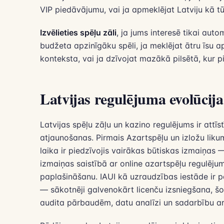
VIP piedāvājumu, vai ja apmeklējat Latviju kā tūr
Izvēlieties spēļu zāli
, ja jums interesē tikai aut
budžeta apzinīgāku spēli, ja meklējat ātru īsu 
konteksta, vai ja dzīvojat mazākā pilsētā, kur p
Latvijas regulējuma evolūcija
Latvijas spēļu zāļu un kazino regulējums ir attī
atjaunošanas. Pirmais Azartspēļu un izložu liku
laika ir piedzīvojis vairākas būtiskas izmaiņas
izmaiņas saistībā ar online azartspēļu regulēju
paplašināšanu. IAUI kā uzraudzības iestāde ir p
— sākotnēji galvenokārt licenču izsniegšana, š
audita pārbaudēm, datu analīzi un sadarbību ar