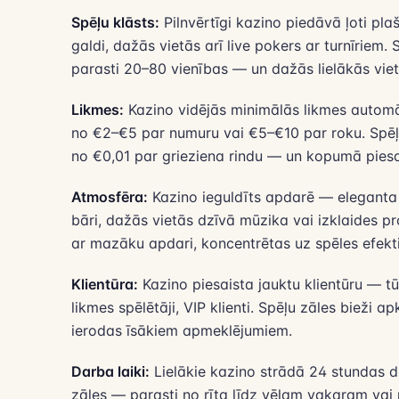
Spēļu klāsts:
Pilnvērtīgi kazino piedāvā ļoti pla
galdi, dažās vietās arī live pokers ar turnīrie
parasti 20–80 vienības — un dažās lielākās vietā
Likmes:
Kazino vidējās minimālās likmes automā
no €2–€5 par numuru vai €5–€10 par roku. Spē
no €0,01 par grieziena rindu — un kopumā piesa
Atmosfēra:
Kazino ieguldīts apdarē — eleganta 
bāri, dažās vietās dzīvā mūzika vai izklaides 
ar mazāku apdari, koncentrētas uz spēles efektiv
Klientūra:
Kazino piesaista jauktu klientūru — tūr
likmes spēlētāji, VIP klienti. Spēļu zāles bieži a
ierodas īsākiem apmeklējumiem.
Darba laiki:
Lielākie kazino strādā 24 stundas d
zāles — parasti no rīta līdz vēlam vakaram vai 