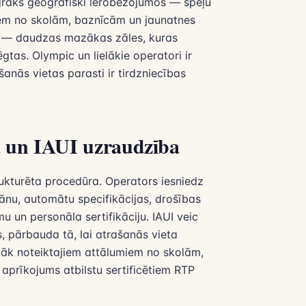
ngrāks ģeogrāfiski ierobežojumos — spēļu
iem no skolām, baznīcām un jaunatnes
enu — daudzas mazākas zāles, kuras
ēgtas. Olympic un lielākie operatori ir
šanās vietas parasti ir tirdzniecības
a un IAUI uzraudzība
rukturēta procedūra. Operators iesniedz
lānu, automātu specifikācijas, drošības
u un personāla sertifikāciju. IAUI veic
, pārbauda tā, lai atrašanās vieta
vāk noteiktajiem attālumiem no skolām,
 aprīkojums atbilstu sertificētiem RTP