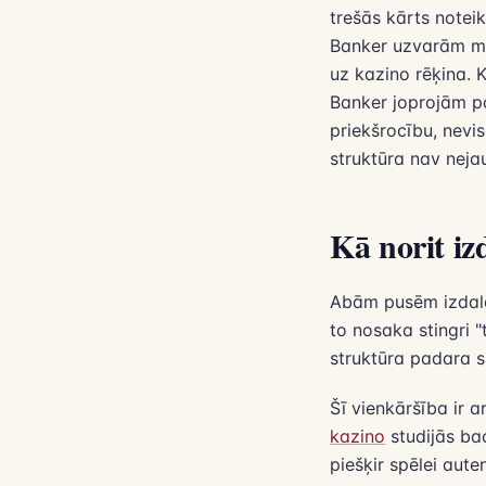
trešās kārts notei
Banker uzvarām ma
uz kazino rēķina. K
Banker joprojām pa
priekšrocību, nevis
struktūra nav neja
Kā norit iz
Abām pusēm izdala 
to nosaka stingri "
struktūra padara sp
Šī vienkāršība ir a
kazino
studijās bac
piešķir spēlei aut