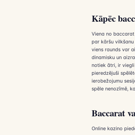
Kāpēc bacca
Viena no baccarat
par kāršu vilkšanu 
viens raunds var a
dinamisku un aizra
notiek ātri, ir vie
pieredzējuši spēlēt
ierobežojumu sesij
spēle nenozīmē, ka
Baccarat va
Online kazino pied