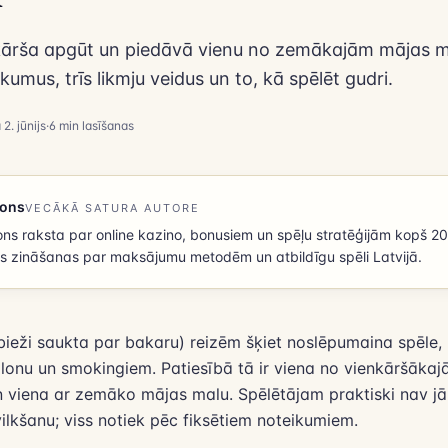
nkārša apgūt un piedāvā vienu no zemākajām mājas 
umus, trīs likmju veidus un to, kā spēlēt gudri.
2. jūnijs
·
6
min lasīšanas
ons
VECĀKĀ SATURA AUTORE
ns raksta par online kazino, bonusiem un spēļu stratēģijām kopš 2
ās zināšanas par maksājumu metodēm un atbildīgu spēli Latvijā.
 bieži saukta par bakaru) reizēm šķiet noslēpumaina spēle,
alonu un smokingiem. Patiesībā tā ir viena no vienkāršāka
 viena ar zemāko mājas malu. Spēlētājam praktiski nav j
ilkšanu; viss notiek pēc fiksētiem noteikumiem.