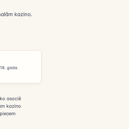
malām kazino.
018. gada.
 ko asociē
jām kazino
āpieņem