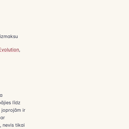
 izmaksu
Evolution
,
ja
ājies līdz
 joprojām ir
 ar
 nevis tikai