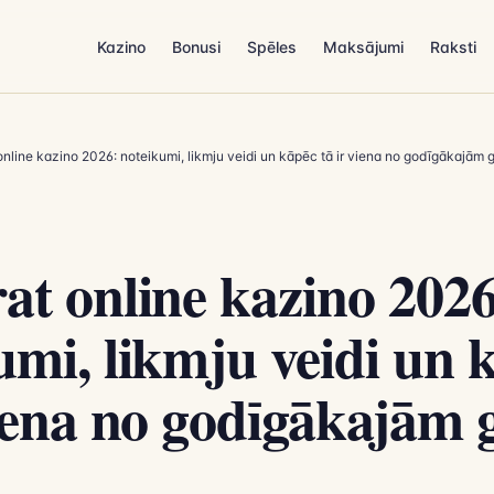
Kazino
Bonusi
Spēles
Maksājumi
Raksti
nline kazino 2026: noteikumi, likmju veidi un kāpēc tā ir viena no godīgākajām 
at online kazino 2026
umi, likmju veidi un 
viena no godīgākajām 
m