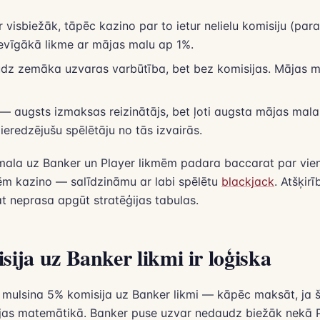
visbiežāk, tāpēc kazino par to ietur nelielu komisiju (para
izdevīgākā likme ar mājas malu ap 1%.
z zemāka uzvaras varbūtība, bet bez komisijas. Mājas m
 — augsts izmaksas reizinātājs, bet ļoti augsta mājas mala 
ieredzējušu spēlētāju no tās izvairās.
mala uz Banker un Player likmēm padara baccarat par vie
m kazino — salīdzināmu ar labi spēlētu
blackjack
. Atšķir
t neprasa apgūt stratēģijas tabulas.
ija uz Banker likmi ir loģiska
mulsina 5% komisija uz Banker likmi — kāpēc maksāt, ja šī
ēpjas matemātikā. Banker puse uzvar nedaudz biežāk nekā 