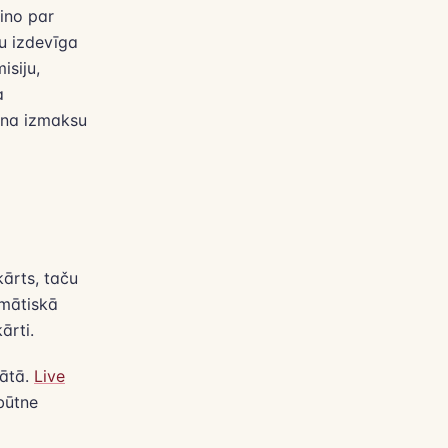
zino par
u izdevīga
isiju,
a
iena izmaksu
kārts, taču
omātiskā
ārti.
mātā.
Live
tbūtne