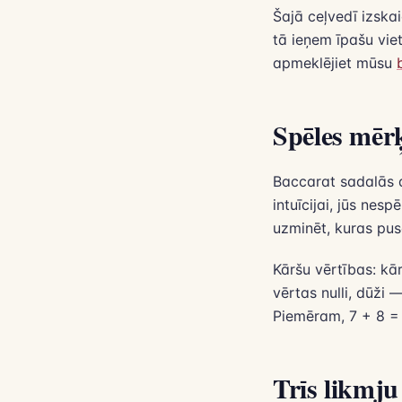
Šajā ceļvedī izska
tā ieņem īpašu vi
apmeklējiet mūsu
Spēles mēr
Baccarat sadalās di
intuīcijai, jūs nesp
uzminēt, kuras pu
Kāršu vērtības: kār
vērtas nulli, dūži 
Piemēram, 7 + 8 =
Trīs likmju