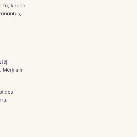
n to, kāpēc
variantus,
tēji
. Mērķis ir
bildes
aru.