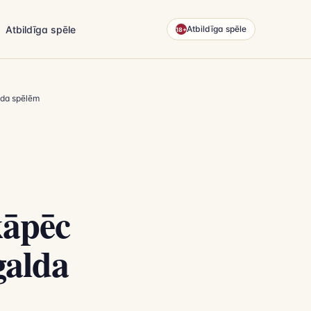
Atbildīga spēle
Atbildīga spēle
18+
alda spēlēm
kāpēc
galda