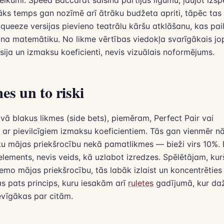
eikumi. Speed Baccarat saīsina partijas ilgumu, ļaujot izsp
ks temps gan nozīmē arī ātrāku budžeta apriti, tāpēc tas
 Squeeze versijas pievieno teatrālu kāršu atklāšanu, kas pai
ina matemātiku. No likme vērtības viedokļa svarīgākais jo
ija un izmaksu koeficienti, nevis vizuālais noformējums.
es un to riski
vā blakus likmes (side bets), piemēram, Perfect Pair vai
, ar pievilcīgiem izmaksu koeficientiem. Tās gan vienmēr n
u mājas priekšrocību nekā pamatlikmes — bieži virs 10%. 
 elements, nevis veids, kā uzlabot izredzes. Spēlētājam, kur
mo mājas priekšrocību, tās labāk izlaist un koncentrēties
tas pats princips, kuru iesakām arī
ruletes
gadījumā, kur da
evīgākas par citām.