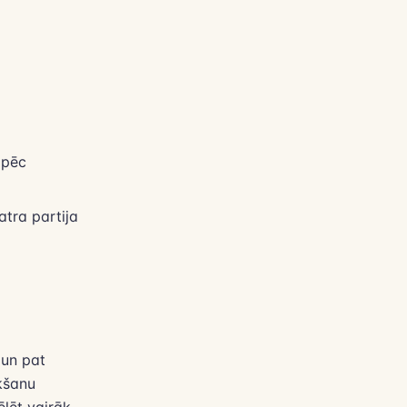
āpēc
atra partija
 un pat
lkšanu