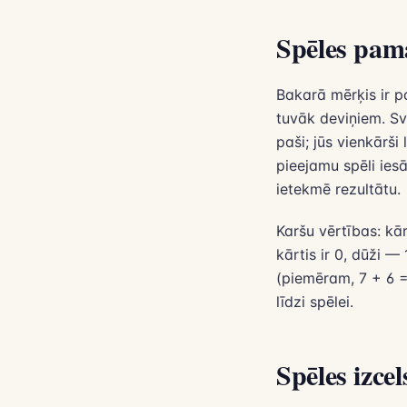
Spēles pam
Bakarā mērķis ir p
tuvāk deviņiem. Sva
paši; jūs vienkārši
pieejamu spēli ies
ietekmē rezultātu.
Karšu vērtības: kār
kārtis ir 0, dūži 
(piemēram, 7 + 6 = 
līdzi spēlei.
Spēles izce