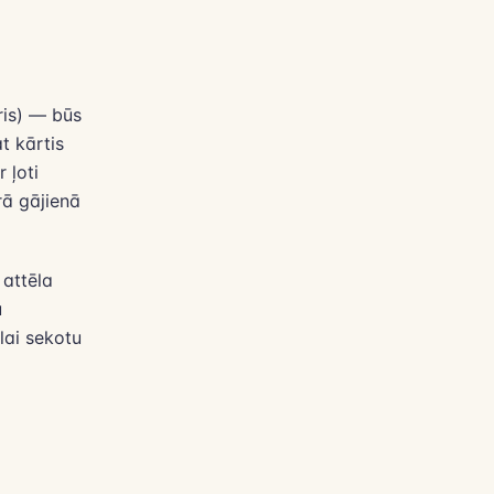
ris) — būs
t kārtis
 ļoti
rā gājienā
 attēla
u
 lai sekotu