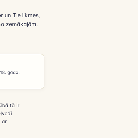
r un Tie likmes,
a no zemākajām.
018. gada.
ībā tā ir
ļvedī
 ar