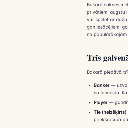
Bakarā saknes mekl
privātiem, augstu 
var spēlēt ar dažu
gan iesācējiem, ga
no populārākajām 
Trīs galven
Bakarā piedāvā trī
Banker
— uzvar 
no laimesta. Kaz
Player
— gandrīz
Tie (neizšķirts)
priekšrocība pā