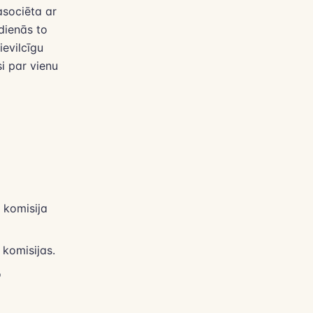
asociēta ar
dienās to
ievilcīgu
i par vienu
% komisija
 komisijas.
o