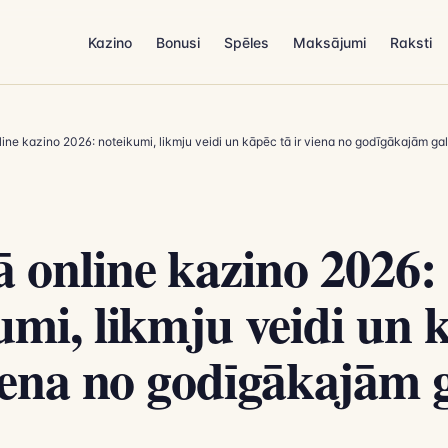
Kazino
Bonusi
Spēles
Maksājumi
Raksti
ine kazino 2026: noteikumi, likmju veidi un kāpēc tā ir viena no godīgākajām g
 online kazino 2026:
umi, likmju veidi un 
viena no godīgākajām 
m