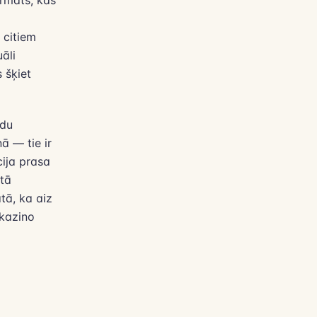
ormāts, kas
 citiem
āli
 šķiet
ldu
ā — tie ir
ācija prasa
atā
tā, ka aiz
 kazino