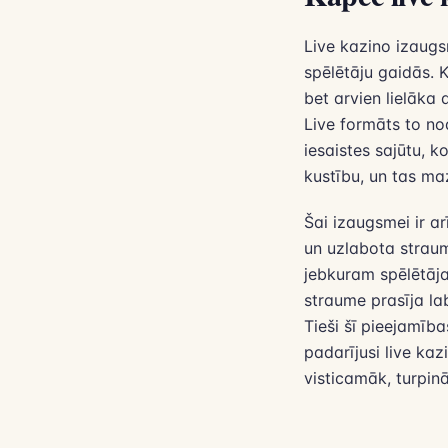
Live kazino izaug
spēlētāju gaidās. 
bet arvien lielāka 
Live formāts to nod
iesaistes sajūtu, k
kustību, un tas ma
Šai izaugsmei ir ar
un uzlabota straum
jebkuram spēlētāja
straume prasīja lab
Tieši šī pieejamīb
padarījusi live ka
visticamāk, turpinā