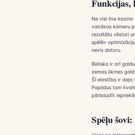
Funkcijas, 
Ne visi live kazino
vairākas kameru per
rezultātu vēsturi 
spēlē» optimizāciju
nevis datoru.
Būtiska ir arī gal
zemas likmes galdu
Šī elastība ir daļ
Papildus tam kvalit
pārbaudīt iepriekš
Spēļu šovi: