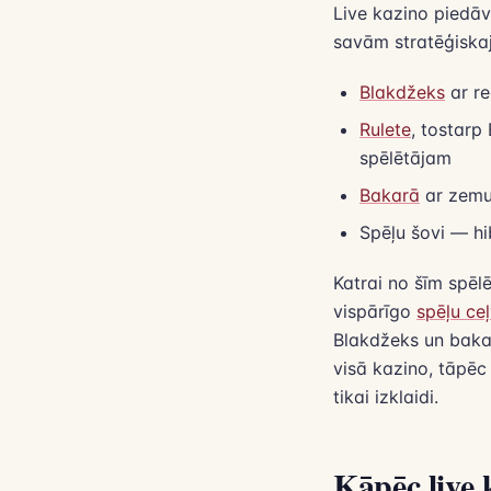
Live kazino piedāvā
savām stratēģiska
Blakdžeks
ar re
Rulete
, tostarp
spēlētājam
Bakarā
ar zemu
Spēļu šovi — hi
Katrai no šīm spēl
vispārīgo
spēļu ce
Blakdžeks un baka
visā kazino, tāpēc 
tikai izklaidi.
Kāpēc live 