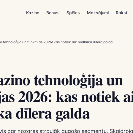
Kazino
Bonusi
Spēles
Maksājumi
Raksti
o tehnoloģija un funkcijas 2026: kas notiek aiz reāllaika dīlera galda
azino tehnoloģija un
jas 2026: kas notiek a
ka dīlera galda
ļuvis par nozares straujāk augošo segmentu. Skaidroj