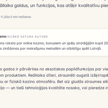
llaika galdus, un funkcijas, kas atšķir kvalitatīvu pie
. jūlijs
·
5
min lasīšanas
ons
VECĀKĀ SATURA AUTORE
ns raksta par online kazino, bonusiem un spēļu stratēģijām kopš 2
ās zināšanas par maksājumu metodēm un atbildīgu spēli Latvijā.
s gados ir pārvērties no eksotiskas papildfunkcijas par vi
em produktiem. Reāllaika dīleri, straumēti augstā izšķirtsp
mu ar fiziskā kazino atmosfēru. Bet aiz gludās straumes sl
ja — un tieši tehnoloģijas kvalitāte nosaka, vai pieredze ir