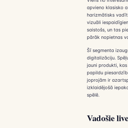
Viens no interesant
apvieno klasisko a
harizmātisks vadītā
vizuāli iespaidīgie
saistošs, un tas pi
pārāk nopietnas va
Šī segmenta izaugs
digitalizāciju. Spē
jauni produkti, kas 
papildu piesardzīb
joprojām ir azartsp
izklaidējošā iepako
spēlē.
Vadošie liv