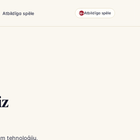
Atbildīga spēle
Atbildīga spēle
18+
iz
am tehnoloģiju,