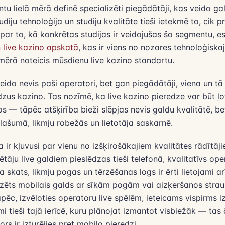
tu lielā mērā definē specializēti piegādātāji, kas veido ga
diju tehnoloģija un studiju kvalitāte tieši ietekmē to, cik p
k par to, kā konkrētas studijas ir veidojušas šo segmentu, 
n live kazino apskatā
, kas ir viens no nozares tehnoloģiska
ā mērā noteicis mūsdienu live kazino standartu.
eido nevis paši operatori, bet gan piegādātāji, viena un tā 
zus kazino. Tas nozīmē, ka live kazino pieredze var būt ļot
 — tāpēc atšķirība bieži slēpjas nevis galdu kvalitātē, b
lašumā, likmju robežās un lietotāja saskarnē.
 ir kļuvusi par vienu no izšķirošākajiem kvalitātes rādītāj
ētāju live galdiem pieslēdzas tieši telefonā, kvalitatīvs ope
 skats, likmju pogas un tērzēšanas logs ir ērti lietojami a
izēts mobilais galds ar sīkām pogām vai aizķeršanos strau
āpēc, izvēloties operatoru live spēlēm, ieteicams vispirms 
kmi tieši tajā ierīcē, kuru plānojat izmantot visbiežāk — tas
ors ir izturējies pret mobilo pieredzi.