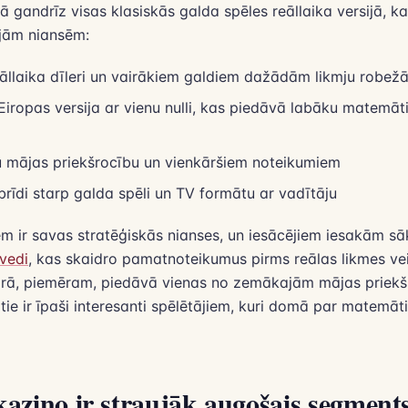
 gandrīz visas klasiskās galda spēles reāllaika versijā, ka
jām niansēm:
āllaika dīleri un vairākiem galdiem dažādām likmju robež
 Eiropas versija ar vienu nulli, kas piedāvā labāku matemāt
 mājas priekšrocību un vienkāršiem noteikumiem
brīdi starp galda spēli un TV formātu ar vadītāju
ēm ir savas stratēģiskās nianses, un iesācējiem iesakām s
ļvedi
, kas skaidro pamatnoteikumus pirms reālas likmes ve
rā, piemēram, piedāvā vienas no zemākajām mājas priek
tie ir īpaši interesanti spēlētājiem, kuri domā par matemāti
kazino ir straujāk augošais segment