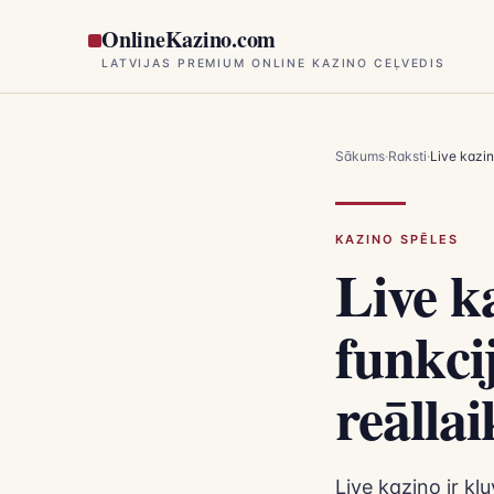
Pāriet uz galveno saturu
OnlineKazino.com
LATVIJAS PREMIUM ONLINE KAZINO CEĻVEDIS
Sākums
·
Raksti
·
Live kazin
KAZINO SPĒLES
Live k
funkci
reāllai
Live kazino ir k