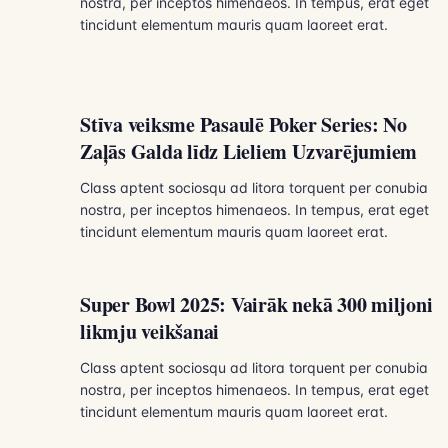
nostra, per inceptos himenaeos. In tempus, erat eget
tincidunt elementum mauris quam laoreet erat.
Stīva veiksme Pasaulē Poker Series: No
Zaļās Galda līdz Lieliem Uzvarējumiem
Class aptent sociosqu ad litora torquent per conubia
nostra, per inceptos himenaeos. In tempus, erat eget
tincidunt elementum mauris quam laoreet erat.
Super Bowl 2025: Vairāk nekā 300 miljoni
likmju veikšanai
Class aptent sociosqu ad litora torquent per conubia
nostra, per inceptos himenaeos. In tempus, erat eget
tincidunt elementum mauris quam laoreet erat.