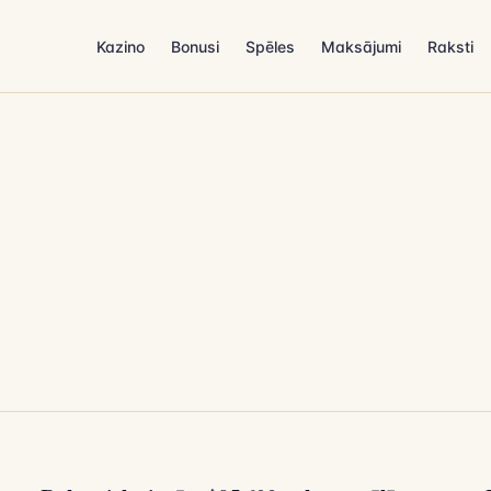
Kazino
Bonusi
Spēles
Maksājumi
Raksti