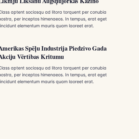
Likmju Likšanu Augšņujorkas Kazino
Class aptent sociosqu ad litora torquent per conubia
nostra, per inceptos himenaeos. In tempus, erat eget
tincidunt elementum mauris quam laoreet erat.
Amerikas Spēļu Industrija Piedzīvo Gada
Akciju Vērtības Kritumu
Class aptent sociosqu ad litora torquent per conubia
nostra, per inceptos himenaeos. In tempus, erat eget
tincidunt elementum mauris quam laoreet erat.