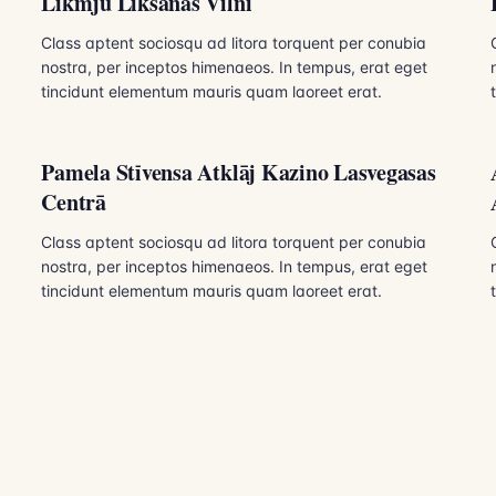
Likmju Likšanas Vilni
Class aptent sociosqu ad litora torquent per conubia
nostra, per inceptos himenaeos. In tempus, erat eget
tincidunt elementum mauris quam laoreet erat.
Pamela Stīvensa Atklāj Kazino Lasvegasas
Centrā
Class aptent sociosqu ad litora torquent per conubia
nostra, per inceptos himenaeos. In tempus, erat eget
tincidunt elementum mauris quam laoreet erat.