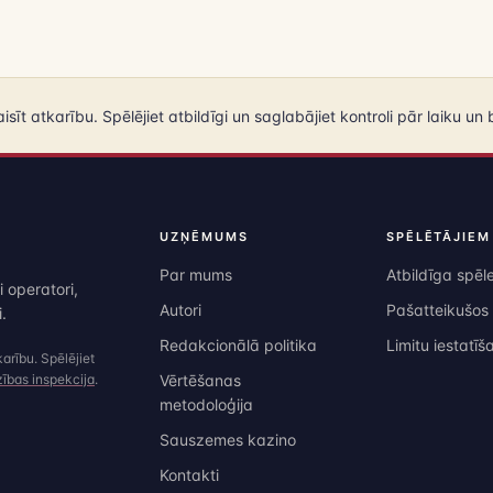
isīt atkarību. Spēlējiet atbildīgi un saglabājiet kontroli pār laiku un
UZŅĒMUMS
SPĒLĒTĀJIEM
Par mums
Atbildīga spēl
i operatori,
Autori
Pašatteikušos 
.
Redakcionālā politika
Limitu iestatīš
karību. Spēlējiet
zības inspekcija
.
Vērtēšanas
metodoloģija
Sauszemes kazino
Kontakti