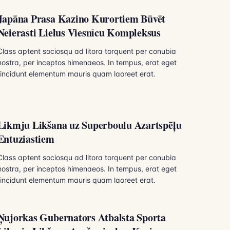
Japāna Prasa Kazino Kurortiem Būvēt
Neierasti Lielus Viesnīcu Kompleksus
Class aptent sociosqu ad litora torquent per conubia
nostra, per inceptos himenaeos. In tempus, erat eget
tincidunt elementum mauris quam laoreet erat.
Likmju Likšana uz Superboulu Azartspēļu
Entuziastiem
Class aptent sociosqu ad litora torquent per conubia
nostra, per inceptos himenaeos. In tempus, erat eget
tincidunt elementum mauris quam laoreet erat.
Ņujorkas Gubernators Atbalsta Sporta